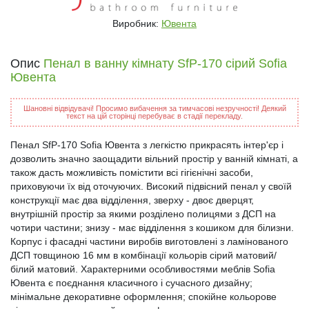
Виробник:
Ювента
Опис
Пенал в ванну кімнату SfP-170 сірий Sofia
Ювента
Шановні відвідувачі! Просимо вибачення за тимчасові незручності! Деякий
текст на цій сторінці перебуває в стадії перекладу.
Пенал SfP-170 Sofia Ювента з легкістю прикрасять інтер'єр і
дозволить значно заощадити вільний простір у ванній кімнаті, а
також дасть можливість помістити всі гігієнічні засоби,
приховуючи їх від оточуючих. Високий підвісний пенал у своїй
конструкції має два відділення, зверху - двоє дверцят,
внутрішній простір за якими розділено полицями з ДСП на
чотири частини; знизу - має відділення з кошиком для білизни.
Корпус і фасадні частини виробів виготовлені з ламінованого
ДСП товщиною 16 мм в комбінації кольорів сірий матовий/
білий матовий. Характерними особливостями меблів Sofia
Ювента є поєднання класичного і сучасного дизайну;
мінімальне декоративне оформлення; спокійне кольорове