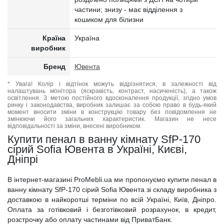
частини; знизу - має відділення з
кошиком для білизни
Країна
Україна
виробник
Бренд
Ювента
* Увага! Колір і відтінок можуть відрізнятися, в залежності від
налаштувань монітора (яскравість, контраст, насиченість), а також
освітлення. З метою постійного вдосконалення продукції, згідно умов
ринку і законодавства, виробник залишає за собою право в будь-який
момент вносити зміни в конструкцію товару без повідомлення не
змінюючи його загальних характеристик. Магазин не несе
відповідальності за зміни, внесені виробником.
Купити пенал в ванну кімнату SfP-170
сірий Sofia Ювента в Україні, Києві,
Дніпрі
В інтернет-магазині ProMebli.ua ми пропонуємо купити пенал в
ванну кімнату SfP-170 сірий Sofia Ювента зі складу виробника з
доставкою в найкоротші терміни по всій Україні, Київ, Дніпро.
Оплата за готівковий і безготівковий розрахунок, в кредит,
розстрочку або оплату частинами від ПриватБанк.