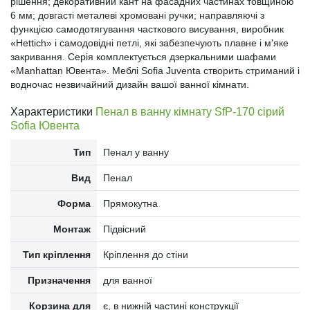
рішення; декоративний кант на фасадних частинах товщиною
6 мм; довгасті металеві хромовані ручки; направляючі з
функцією самодотягування часткового висування, виробник
«Hettich» і самодовідні петлі, які забезпечують плавне і м'яке
закривання. Серія комплектується дзеркальними шафами
«Manhattan Ювента». Меблі Sofia Juventa створить стриманий і
водночас незвичайний дизайн вашої ванної кімнати.
Характеристики
Пенал в ванну кімнату SfP-170 сірий
Sofia Ювента
Тип
Пенал у ванну
Вид
Пенал
Форма
Прямокутна
Монтаж
Підвісний
Тип кріплення
Кріплення до стіни
Призначення
для ванної
Корзина для
є, в нижній частині конструкції