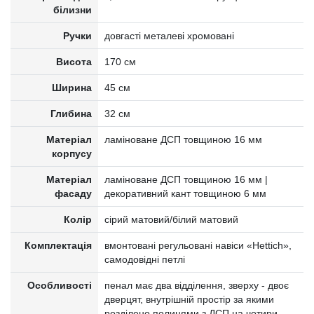
білизни
Ручки
довгасті металеві хромовані
Висота
170 см
Ширина
45 см
Глибина
32 см
Матеріал
ламіноване ДСП товщиною 16 мм
корпусу
Матеріал
ламіноване ДСП товщиною 16 мм |
фасаду
декоративний кант товщиною 6 мм
Колір
сірий матовий/білий матовий
Комплектація
вмонтовані регульовані навіси «Hettich»,
самодовідні петлі
Особливості
пенал має два відділення, зверху - двоє
дверцят, внутрішній простір за якими
розділено полицями з ДСП на чотири