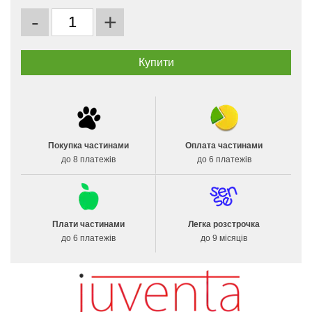
-
+
Покупка частинами
Оплата частинами
до 8 платежів
до 6 платежів
Плати частинами
Легка розстрочка
до 6 платежів
до 9 місяців