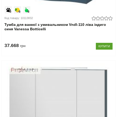
Код товару: 10113832
Тумба для ванної з умивальником Vndl-110 ліва індиго
синя Vanessa Botticelli
37.668
грн
КУПИТИ