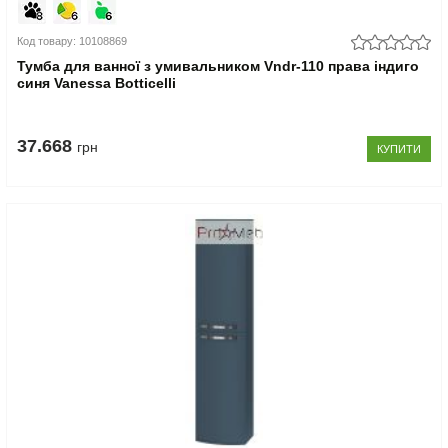
Код товару: 10108869
Тумба для ванної з умивальником Vndr-110 права індиго
синя Vanessa Botticelli
37.668
грн
КУПИТИ