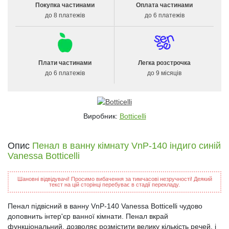
Покупка частинами
Оплата частинами
до 8 платежів
до 6 платежів
Плати частинами
Легка розстрочка
до 6 платежів
до 9 місяців
Виробник:
Botticelli
Опис
Пенал в ванну кімнату VnP-140 індиго синій
Vanessa Botticelli
Шановні відвідувачі! Просимо вибачення за тимчасові незручності! Деякий
текст на цій сторінці перебуває в стадії перекладу.
Пенал підвісний в ванну VnP-140 Vanessa Botticelli чудово
доповнить інтер'єр ванної кімнати. Пенал вкрай
функціональний, дозволяє розмістити велику кількість речей, і