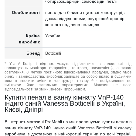
чотирьохшарнірні самодовідні петлі
Особливості
пенал для білизни щитової конструкції, з
двома відділеннями, внутрішній простір
кожного поділено полицею
Країна
Україна
виробник
Бренд
Botticelli
* Увага! Колір і відтінок можуть відрізнятися, в залежності від
налаштувань монітора (яскравість, контраст, насиченість), а також
освітлення. З метою постійного вдосконалення продукції, згідно умов
ринку і законодавства, виробник залишає за собою право в будь-який
момент вносити зміни в конструкцію товару без повідомлення не
змінюючи його загальних характеристик. Магазин не несе
відповідальності за зміни, внесені виробником.
Купити пенал в ванну кімнату VnP-140
індиго синій Vanessa Botticelli в Україні,
Києві, Дніпрі
В інтернет-магазині ProMebli.ua ми пропонуємо купити пенал в
ванну кімнату VnP-140 індиго синій Vanessa Botticelli зі складу
виробника з доставкою в найкоротші терміни по всій Україні,