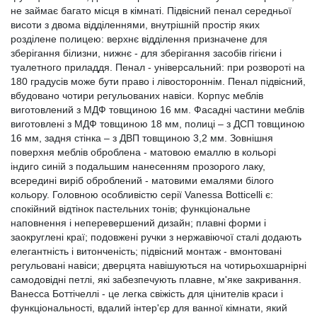
не займає багато місця в кімнаті. Підвісний пенал середньої
висоти з двома відділеннями, внутрішній простір яких
розділене полицею: верхнє відділення призначене для
зберігання білизни, нижнє - для зберігання засобів гігієни і
туалетного приладдя. Пенал - універсальний: при розвороті на
180 градусів може бути право і лівостороннім. Пенал підвісний,
вбудовано чотири регульованих навіси. Корпус меблів
виготовлений з МДФ товщиною 16 мм. Фасадні частини меблів
виготовлені з МДФ товщиною 18 мм, полиці – з ДСП товщиною
16 мм, задня стінка – з ДВП товщиною 3,2 мм. Зовнішня
поверхня меблів оброблена - матовою емаллю в кольорі
індиго синій з подальшим нанесенням прозорого лаку,
всередині виріб оброблений - матовими емалями білого
кольору. Головною особливістю серії Vanessa Botticelli є:
спокійний відтінок пастельних тонів; функціональне
наповнення і неперевершений дизайн; плавні форми і
заокруглені краї; подовжені ручки з нержавіючої сталі додають
елегантність і витонченість; підвісний монтаж - вмонтовані
регульовані навіси; дверцята навішуються на чотирьохшарнірні
самодовідні петлі, які забезпечують плавне, м'яке закривання.
Ванесса Боттічеллі - це легка свіжість для цінителів краси і
функціональності, вдалий інтер'єр для ванної кімнати, який