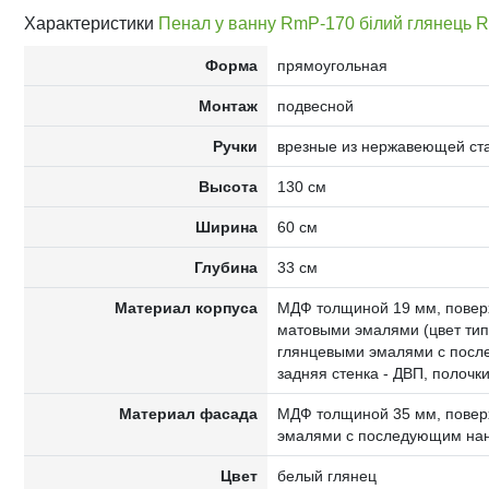
Характеристики
Пенал у ванну RmP-170 білий глянець Rim
Форма
прямоугольная
Монтаж
подвесной
Ручки
врезные из нержавеющей ст
Высота
130 см
Ширина
60 см
Глубина
33 см
Материал корпуса
МДФ толщиной 19 мм, поверх
матовыми эмалями (цвет тип
глянцевыми эмалями с посл
задняя стенка - ДВП, полочки
Материал фасада
МДФ толщиной 35 мм, повер
эмалями с последующим нан
Цвет
белый глянец