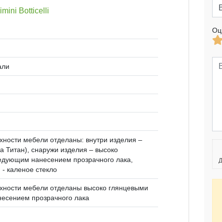
ini Botticelli
Оц
али
ности мебели отделаны: внутри изделия –
а Титан), снаружи изделия – высоко
едующим нанесением прозрачного лака,
Д
 - каленое стекло
хности мебели отделаны высоко глянцевыми
есением прозрачного лака