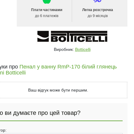
Плати частинами
Легка розстрочка
до 6 платежів
до 9 місяців
Виробник:
Botticelli
гуки про
Пенал у ванну RmP-170 білий глянець
i Botticelli
Ваш відгук може бути першим.
о ви думаєте про цей товар?
тор: