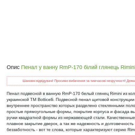
Опис
Пенал у ванну RmP-170 білий глянець Rimini B
Шановні відвідувачі! Просимо вибачення за тимчасові незручності! Деякий
Пенал подвесной в ванную RmP-170 белый глянец Rimini из ко
украинской ТМ Botticelli. Подвесной пенал щитовой конструкци
внутреннее пространство которых разделено стеклянными пол
простые прямоугольные формы, покрытие корпуса и фасада вы
ручки квадратной формы из нержавеющей стали. Качественны
плавное закрытие дверок, а так же надежность и долговечность 
беззаботность - вот те слова, которые характеризуют серию Rimi