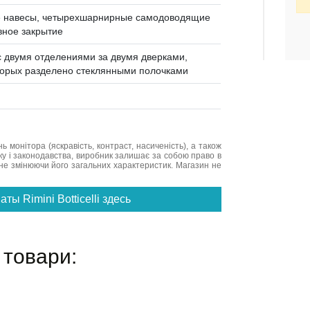
е навесы, четырехшарнирные самодоводящие
вное закрытие
с двумя отделениями за двумя дверками,
торых разделено стеклянными полочками
нь монітора (яскравість, контраст, насиченість), а також
нку і законодавства, виробник залишає за собою право в
не змінюючи його загальних характеристик. Магазин не
ы Rimini Botticelli здесь
 товари: