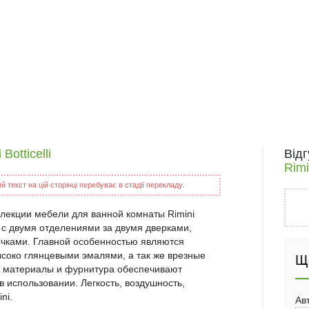
otticelli
Від
Rimin
 текст на цій сторінці перебуває в стадії перекладу.
ллекции мебели для ванной комнаты Rimini
и с двумя отделениями за двумя дверками,
очками. Главной особенностью являются
соко глянцевыми эмалями, а так же врезные
Щ
е материалы и фурнитура обеспечивают
в использовании. Легкость, воздушность,
ni.
Ав