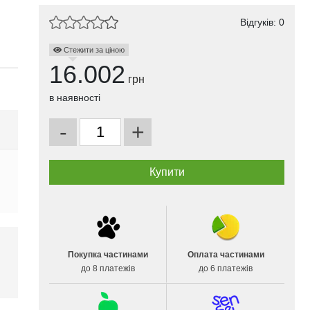
Відгуків: 0
Стежити за ціною
16.002
грн
в наявності
-
+
Покупка частинами
Оплата частинами
до 8 платежів
до 6 платежів
і