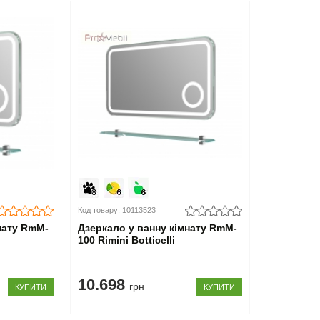
Код товару: 10113523
нату RmM-
Дзеркало у ванну кімнату RmM-
100 Rimini Botticelli
10.698
грн
КУПИТИ
КУПИТИ