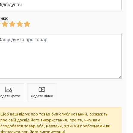
інка:
одати фото
Додати відео
Щоб ваш відгук про товар був опублікований, розкажіть
про свій досвід його використання, про те, чим вам
сподобався товар або, навпаки, з якими проблемами ви
зіткнулися при його використанні.