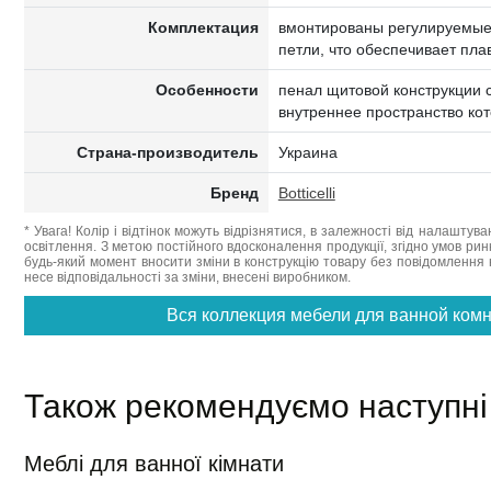
Комплектация
вмонтированы регулируемы
петли, что обеспечивает пла
Особенности
пенал щитовой конструкции 
внутреннее пространство ко
Страна-производитель
Украина
Бренд
Botticelli
* Увага! Колір і відтінок можуть відрізнятися, в залежності від налаштува
освітлення. З метою постійного вдосконалення продукції, згідно умов ри
будь-який момент вносити зміни в конструкцію товару без повідомлення 
несе відповідальності за зміни, внесені виробником.
Вся коллекция мебели для ванной комнат
Також рекомендуємо наступні
Меблі для ванної кімнати