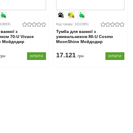
0108835
Код товару: 10123851
ванної з
Тумба для ванної з
ком 70-U Vivace
умивальником 80-U Cosmo
e Мойдодир
MoonShine Мойдодир
17.121
грн
грн
КУПИТИ
КУПИТИ