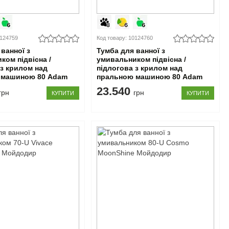
0124759
Код товару: 10124760
ванної з
Тумба для ванної з
ком підвісна /
умивальником підвісна /
 з крилом над
підлогова з крилом над
 машиною 80 Adam
пральною машиною 80 Adam
nShine Мойдодир
140 R MoonShine Мойдодир
23.540
грн
грн
КУПИТИ
КУПИТИ