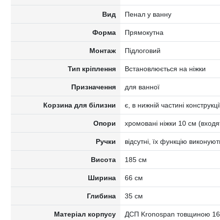
Вид
Пенал у ванну
Форма
Прямокутна
Монтаж
Підлоговий
Тип кріплення
Встановлюється на ніжки
Призначення
для ванної
Корзина для білизни
є, в нижній частині конструкці
Опори
хромовані ніжки 10 см (входя
Ручки
відсутні, їх функцію виконую
Висота
185 см
Ширина
66 см
Глибина
35 см
Матеріал корпусу
ДСП Kronospan товщиною 16 