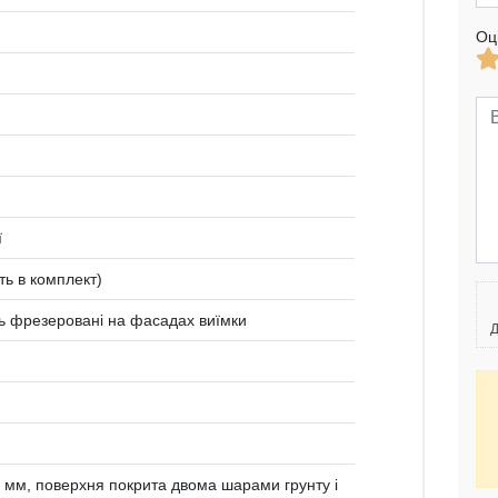
Оц
ї
ть в комплект)
ть фрезеровані на фасадах виїмки
Д
мм, поверхня покрита двома шарами грунту і