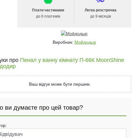
Плати частинами
Легка розстрочка
до 6 платежів
до 9 місяців
Виробник:
Мойдодыр
гуки про
Пенал у ванну кімнату П-66К MoonShine
додир
Ваш відгук може бути першим.
о ви думаєте про цей товар?
тор: