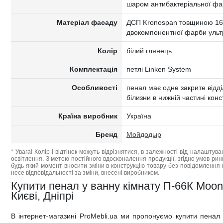
шаром антибактеріальної ф
Матеріал фасаду
ДСП Kronospan товщиною 16
двокомпонентної фарби ультра
Колір
білий глянець
Комплектація
петлі Linken System
Особливості
пенал має одне закрите відд
білизни в нижній частині конс
Країна виробник
Україна
Бренд
Мойдодыр
* Увага! Колір і відтінок можуть відрізнятися, в залежності від налаштува
освітлення. З метою постійного вдосконалення продукції, згідно умов ри
будь-який момент вносити зміни в конструкцію товару без повідомлення 
несе відповідальності за зміни, внесені виробником.
Купити пенал у ванну кімнату П-66К Moon
Києві, Дніпрі
В інтернет-магазині ProMebli.ua ми пропонуємо купити пенал