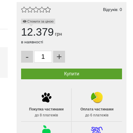
Відгуків: 0
Стежити за ціною
12.379
грн
в наявності
-
+
і
Покупка частинами
Оплата частинами
до 8 платежів
до 6 платежів