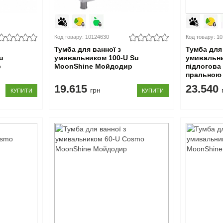
Код товару: 10124630
Код товару: 1
Тумба для ванної з
Тумба для 
u
умивальником 100-U Su
умивальни
р
MoonShine Мойдодир
підлогова
пральною
140 L Moo
19.615
23.540
грн
КУПИТИ
КУПИТИ