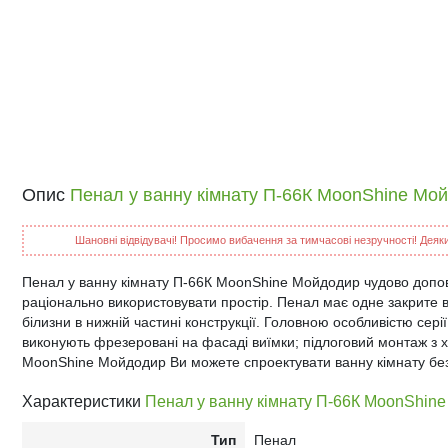
Опис
Пенал у ванну кімнату П-66К MoonShine Мо
Шановні відвідувачі! Просимо вибачення за тимчасові незручності! Деякий
Пенал у ванну кімнату П-66К MoonShine Мойдодир чудово доповн
раціонально використовувати простір. Пенал має одне закрите 
білизни в нижній частині конструкції. Головною особливістю серії
виконують фрезеровані на фасаді виїмки; підлоговий монтаж з
MoonShine Мойдодир Ви можете спроектувати ванну кімнату без
Характеристики
Пенал у ванну кімнату П-66К MoonShin
Тип
Пенал