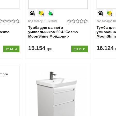
Код товару: 10123849
Код товару: 1
Тумба для ванної з
Тумба для 
Cosmo
умивальником 60-U Cosmo
умивальни
р
MoonShine Мойдодир
MoonShin
15.154
16.124
грн
КУПИТИ
КУПИТИ