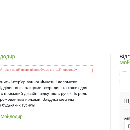
йдодир
Від
Мой
 текст на цій сторінці перебуває в стадії перекладу.
ить інтер'єр ванної кімнати і допоможе
відділення з полицями всередині та кошик для
 є приємний дизайн; відсутність ручок, їх роль
 хромованими ніжками. Завдяки меблям
Щ
 будь-яких зусиль!
e Мойдодир
Ав