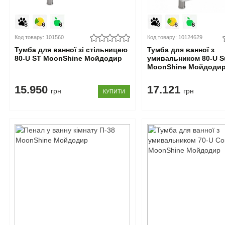
Код товару: 101560
Код товару: 10124629
Тумба для ванної зі стільницею
Тумба для ванної з
80-U ST MoonShine Мойдодир
умивальником 80-U S
MoonShine Мойдоди
15.950
17.121
грн
грн
КУПИТИ