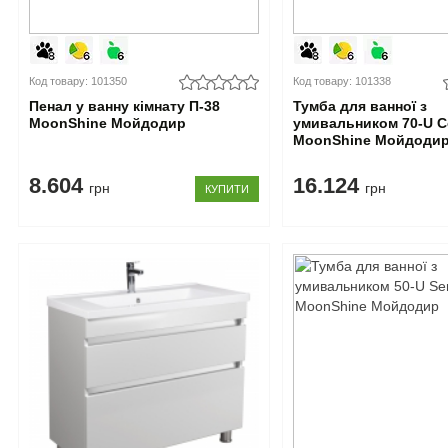
Код товару: 101350
Код товару: 101338
Пенал у ванну кімнату П-38
Тумба для ванної з
MoonShine Мойдодир
умивальником 70-U 
MoonShine Мойдоди
8.604
16.124
грн
грн
КУПИТИ