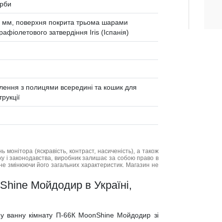
арби
 мм, поверхня покрита трьома шарами
фіолетового затвердіння Iris (Іспанія)
ілення з полицями всередині та кошик для
трукції
нь монітора (яскравість, контраст, насиченість), а також
нку і законодавства, виробник залишає за собою право в
не змінюючи його загальних характеристик. Магазин не
Shine Мойдодир в Україні,
 у ванну кімнату П-66К MoonShine Мойдодир зі