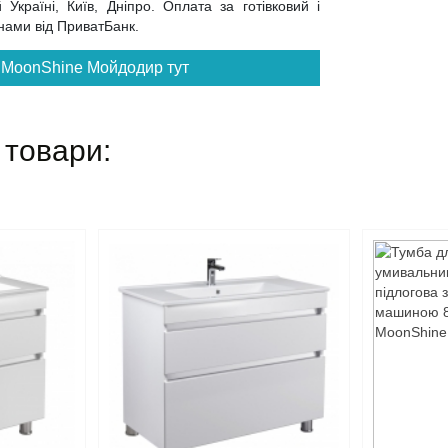
Україні, Київ, Дніпро. Оплата за готівковий і
инами від ПриватБанк.
и MoonShine Мойдодир тут
 товари: