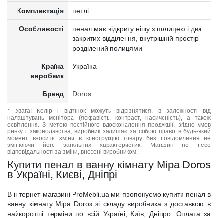
Комплектація
петлі
Особливості
пенал має відкриту нішу з полицею і два
закритих відділення, внутрішній простір
розділений полицями
Країна
Україна
виробник
Бренд
Doros
* Увага! Колір і відтінок можуть відрізнятися, в залежності від
налаштувань монітора (яскравість, контраст, насиченість), а також
освітлення. З метою постійного вдосконалення продукції, згідно умов
ринку і законодавства, виробник залишає за собою право в будь-який
момент вносити зміни в конструкцію товару без повідомлення не
змінюючи його загальних характеристик. Магазин не несе
відповідальності за зміни, внесені виробником.
Купити пенал в ванну кімнату Міра Doros
в Україні, Києві, Дніпрі
В інтернет-магазині ProMebli.ua ми пропонуємо купити пенал в
ванну кімнату Міра Doros зі складу виробника з доставкою в
найкоротші терміни по всій Україні, Київ, Дніпро. Оплата за