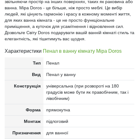
звільняючи простір на інших поверхнях, таких як раковина або
ванна. Міра Doros - це більше, ніж просто меблі. Це вибір
людей, які цінують гармонію і красу в кожному моменті життя,
для яких ванна кімната - це не просто функціональне
приміщення, а куточок для усамітнення і відновлення сил.
Дозвольте Світу Doros подарувати вашій ванній кімнаті стиль та
елегантність, які тішитимуть вас щодня.
Характеристики
Пенал в ванну кімнату Міра Doros
Тип
Пенал
Вид
Пенал у ванну
Конструкція
універсальна (при розвороті на 180
градусів може бути як правобічним, так і
лівобічним)
Форма
прямокутна
Монтаж
підлоговий
Призначення
для ванної