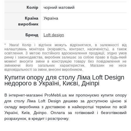
Колір
чорний матовий
Країна
Україна
виробник
Бренд
Loft design
* Увага! Колір і відтінок можуть відрізнятися, в залежності від
налаштувань монітора (яскравість, контраст, насиченість), а також
освітлення. З метою постійного вдосконалення продукції, згідно умов
ринку і законодавства, виробник залишає за собою право в будь-який
момент вносити зміни в конструкцію товару без повідомлення не
змінюючи його загальних характеристик. Магазин не несе
відповідальності за зміни, внесені виробником.
Купити опору для столу Ліма Loft Design
недорого в Україні, Києві, Дніпрі
В інтернет-магазині ProMebli.ua ми пропонуємо купити опору
для столу Ліма Loft Design дешево за доступною ціною зі
складу виробника з доставкою в найкоротші терміни по всій
Україні, Київ, Дніпро. Оплата за готівковий і безготівковий
розрахунок, в кредит і розстрочку.