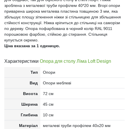
зроблена з металевої труби профілем 40*20 мм. Вгорі опори
приварена широка металева пластина товщиною 3 мм, яка
збільшує площу зіткнення ніжки зі стільницею для збільшення
стійкості конструкції. Ніжка кріпиться до стільниці на саморізи
по дереву. Опора пофарбована в чорний колір RAL 9011
порошковою фарбою, стійкою до стирання. Стільниця
купується окремо.
Ціна вказана за 1 одиницю.
Характеристики
Опора для столу Ліма Loft Design
Тип
Опори
Вид
Опори меблеві
Висота
72 см
Ширина
45 см
Глибина
10 см
Матеріал
металеві труби профілем 40x20 мм