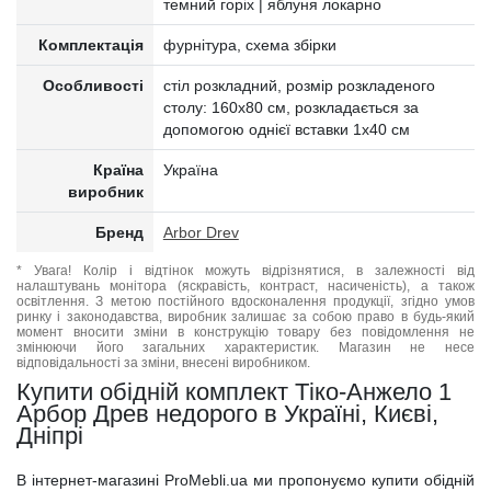
темний горіх | яблуня локарно
Комплектація
фурнітура, схема збірки
Особливості
стіл розкладний, розмір розкладеного
столу: 160х80 см, розкладається за
допомогою однієї вставки 1х40 см
Країна
Україна
виробник
Бренд
Arbor Drev
* Увага! Колір і відтінок можуть відрізнятися, в залежності від
налаштувань монітора (яскравість, контраст, насиченість), а також
освітлення. З метою постійного вдосконалення продукції, згідно умов
ринку і законодавства, виробник залишає за собою право в будь-який
момент вносити зміни в конструкцію товару без повідомлення не
змінюючи його загальних характеристик. Магазин не несе
відповідальності за зміни, внесені виробником.
Купити обідній комплект Тіко-Анжело 1
Арбор Древ недорого в Україні, Києві,
Дніпрі
В інтернет-магазині ProMebli.ua ми пропонуємо купити обідній