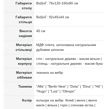
Габарити
ВxШxГ: 76x120-160х80 см
столу
Габарити
ВxШxГ: 92x45х44 см
стільця
Висота
45 см
сидіння
Матеріал
МДФ плита, шпонована натуральним
стільниці
дубовим шпоном
Матеріал
стіл - натуральне дерево - масив вільхи |
корпусу
стілець - натуральне дерево - масив бука
Матеріал
тканина на вибір
оббивки
Тканина
"Alfa" | "Berlin New" | "Dota" | "Etna" | "Hit" |
"Hugo" | "Luis" | "Olimpic"
Колір
кольори на вибір: білий | венге | венге
магія | вільха | горіх | слонова кістка |