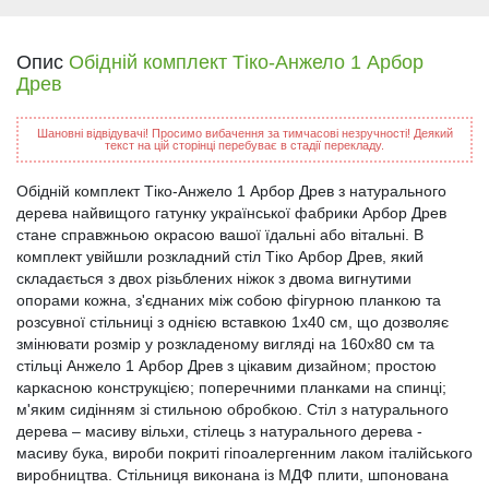
Опис
Обідній комплект Тіко-Анжело 1 Арбор
Древ
Шановні відвідувачі! Просимо вибачення за тимчасові незручності! Деякий
текст на цій сторінці перебуває в стадії перекладу.
Обідній комплект Тіко-Анжело 1 Арбор Древ з натурального
дерева найвищого гатунку української фабрики Арбор Древ
стане справжньою окрасою вашої їдальні або вітальні. В
комплект увійшли розкладний стіл Тіко Арбор Древ, який
складається з двох різьблених ніжок з двома вигнутими
опорами кожна, з'єднаних між собою фігурною планкою та
розсувної стільниці з однією вставкою 1х40 см, що дозволяє
змінювати розмір у розкладеному вигляді на 160х80 см та
стільці Анжело 1 Арбор Древ з цікавим дизайном; простою
каркасною конструкцією; поперечними планками на спинці;
м'яким сидінням зі стильною обробкою. Стіл з натурального
дерева – масиву вільхи, стілець з натурального дерева -
масиву бука, вироби покриті гіпоалергенним лаком італійського
виробництва. Стільниця виконана із МДФ плити, шпонована