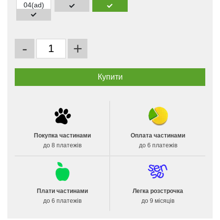
-
+
Покупка частинами
Оплата частинами
до 8 платежів
до 6 платежів
Плати частинами
Легка розстрочка
до 6 платежів
до 9 місяців