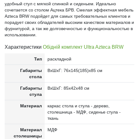
удобный стул с мягкой спинкой и сиденьем. Идеально
сочетается со столом Ацтека БРВ. Смелая эффектная мебель
Azteca BRW подойдет для самых требовательных клиентов и
порадует своих обладателей высоким качеством материалов и
фурнитурой, а так же долговечностью и функциональностью в
использовании.
Характеристики
Обідній комплект Ultra Azteca BRW
Тип
раскладной
Габариты
ВxШxГ: 76x145(185)х85 см
стола
Габариты
ВxШxГ: 85x42х48 см
стула
Материал
каркас стола и стула - дерево,
столешница - МДФ, сиденье стула -
ткань
Материал
МДФ
столешницы