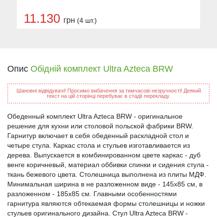
11.130
грн
(4 шт.)
Опис
Обідній комплект Ultra Azteca BRW
Шановні відвідувачі! Просимо вибачення за тимчасові незручності! Деякий
текст на цій сторінці перебуває в стадії перекладу.
Обеденный комплект Ultra Azteca BRW - оригинальное
решение для кухни или столовой польской фабрики BRW.
Гарнитур включает в себя обеденный раскладной стол и
четыре стула. Каркас стола и стульев изготавливается из
дерева. Выпускается в комбинированном цвете каркас - дуб
венге коричневый, материал оббивки спинки и сидения стула -
ткань бежевого цвета. Столешница выполнена из плиты МДФ.
Минимальная ширина в не разложенном виде - 145х85 см, в
разложенном - 185х85 см. Главными особенностями
гарнитура являются обтекаемая формы столешницы и ножки
стульев оригинального дизайна. Стул Ultra Azteca BRW -