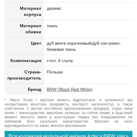
Материал
дерево
корпуса
Материал
ткань
обивки
Цвет
дуб венге коричневый/дуб сан-ремо,
бежевая ткань
Комплектация
стол, 4 стула
Страна-
Польша
производитель
Бренд
BRW (Black Red White)
* Увага! Колір і відтінок можуть відрізнятися, в залежності від
налаштувань монітора (яскравість, контраст, насиченість), а також
освітлення. З метою постійного вдосконалення продукції, згідно умов
ринку і законодавства, виробник залишає за собою право в будь-який
момент вносити зміни в конструкцію товару без повідомлення не
змінюючи його загальних характеристик. Магазин не несе
відповідальності за зміни, внесені виробником.
Вся коллекция модульной мебели Azteca BRW здесь