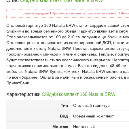
Опис
Обідній комплект 160 Natalia BRW
Шановні відвідувачі! Просимо вибачення за тимчасові незручності! Деякий
Столовый гарнитур 160 Natalia BRW станет сердцем вашей столо
близкими во время семейного обеда. Гарнитур включает в себя
Стол раскладывается от 160 до 210 см получив еще больше мес
Столешница изготавливается из ламинированной ДСП, ножки из
дополнением к столу Natalia BRW. Простая каркасная конструкци
профилированной спинкой и мягким сиденьем. Тёплые, приглуш
будут соответствовать стилю классического интерьера. Неповт
подчеркивают оригинальность стула. Высота сиденья 48-49 см.
мебелью Natalia BRW. Купить комплект Natalia BRW можно в на
по всей Украине. Оплата за наличный и безналичный расчет, в к
ПриватБанк.
Характеристики
Обідній комплект 160 Natalia BRW
Тип
Столовый гарнитур
Вид
Обеденный комплект
Монтаж
Напольный