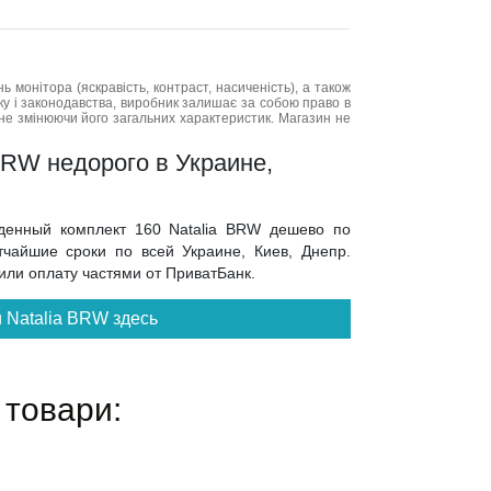
нь монітора (яскравість, контраст, насиченість), а також
нку і законодавства, виробник залишає за собою право в
не змінюючи його загальних характеристик. Магазин не
BRW недорого в Украине,
еденный комплект 160 Natalia BRW дешево по
тчайшие сроки по всей Украине, Киев, Днепр.
 или оплату частями от ПриватБанк.
 Natalia BRW здесь
 товари: