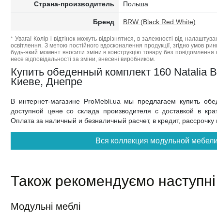
Страна-производитель
Польша
Бренд
BRW (Black Red White)
* Увага! Колір і відтінок можуть відрізнятися, в залежності від налаштува
освітлення. З метою постійного вдосконалення продукції, згідно умов ри
будь-який момент вносити зміни в конструкцію товару без повідомлення 
несе відповідальності за зміни, внесені виробником.
Купить обеденный комплект 160 Natalia 
Киеве, Днепре
В интернет-магазине ProMebli.ua мы предлагаем купить об
доступной цене со склада производителя с доставкой в кра
Оплата за наличный и безналичный расчет, в кредит, рассрочку
Вся коллекция модульной мебели
Також рекомендуємо наступні
Модульні меблі