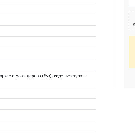
Д
каркас стула - дерево (бук), сиденье стула -