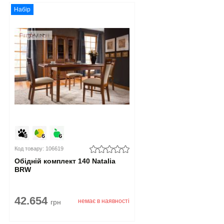
Набір
Код товару: 106619
Обідній комплект 140 Natalia
BRW
42.654
немає в наявності
грн