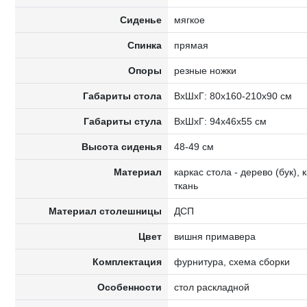
Сиденье
мягкое
Спинка
прямая
Опоры
резные ножки
Габариты стола
ВxШxГ: 80x160-210х90 см
Габариты стула
ВxШxГ: 94x46х55 см
Высота сиденья
48-49 см
Материал
каркас стола - дерево (бук), 
ткань
Материал столешницы
ДСП
Цвет
вишня примавера
Комплектация
фурнитура, схема сборки
Особенности
стол раскладной