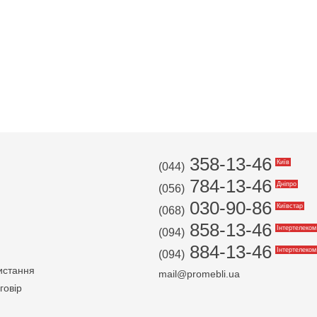
358-13-46
Київ
(044)
784-13-46
Дніпро
(056)
030-90-86
Київстар
(068)
858-13-46
Інтертелеком
(094)
884-13-46
Інтертелеком
(094)
истання
mail@promebli.ua
говір