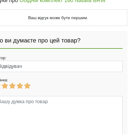
гуки про
Обідній комплект 160 Natalia BRW
Ваш відгук може бути першим.
о ви думаєте про цей товар?
тор:
інка: