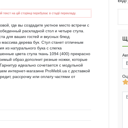
Від
 текст на цій сторінці перебуває в стадії перекладу.
вой, где вы создадите уютное место встречи с
 обеденный раскладной стол и четыре стула.
та для ваших гостей и вкусных блюд.
Щ
 массива дерева бук. Стул станет отличным
я из натурального бука с слегка
енные цвета стула ткань 1094 (400) прекрасно
Ав
оримый образ дополнит резные ножки, которые
 Гарнитур идеально сочетается с модульной
шем интернет-магазине ProMebli.ua с доставкой
Оц
редит, рассрочку или оплату частями от