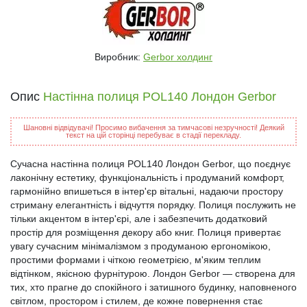
Виробник:
Gerbor холдинг
Опис
Настінна полиця POL140 Лондон Gerbor
Шановні відвідувачі! Просимо вибачення за тимчасові незручності! Деякий
текст на цій сторінці перебуває в стадії перекладу.
Сучасна настінна полиця POL140 Лондон Gerbor, що поєднує
лаконічну естетику, функціональність і продуманий комфорт,
гармонійно впишеться в інтер'єр вітальні, надаючи простору
стриману елегантність і відчуття порядку. Полиця послужить не
тільки акцентом в інтер'єрі, але і забезпечить додатковий
простір для розміщення декору або книг. Полиця привертає
увагу сучасним мінімалізмом з продуманою ергономікою,
простими формами і чіткою геометрією, м'яким теплим
відтінком, якісною фурнітурою. Лондон Gerbor — створена для
тих, хто прагне до спокійного і затишного будинку, наповненого
світлом, простором і стилем, де кожне повернення стає