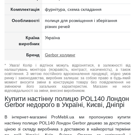
Комплектація
фурнітура, схема складання
Особливості
полиця для розміщення і зберігання
різних речей
Країна
Україна
виробник
Бренд
Gerbor холдинг
* Увага! Колір і відтінок можуть відрізнятися, в залежності від
налаштувань монітора (яскравість, контраст, насиченість), а також
освітлення. З метою постійного вдосконалення продукції, згідно умов
ринку і законодавства, виробник залишає за собою право в будь-який
момент вносити зміни в конструкцію товару без повідомлення не
змінюючи його загальних характеристик. Магазин не несе
відповідальності за зміни, внесені виробником.
Купити настінну полицю POL140 Лондон
Gerbor недорого в Україні, Києві, Дніпрі
В інтернет-магазині ProMebli.ua ми пропонуємо купити
настінну полицю POL140 Лондон Gerbor дешево за доступною
ціною зі складу виробника з доставкою в найкоротші терміни
по всій Україні, Київ, Дніпро. Оплата за готівковий і