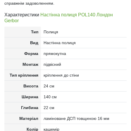
справжнім задоволенням.
Характеристики
Настінна полиця POL140 Лондон
Gerbor
Тип
Полиця
Вид
Настінна полиця
Форма
прямокутна
Монтаж
підвісний
Тип кріплення
кріплення до стіни
Висота
24 см
Ширина
140 см
Глибина
22 см
Матеріал
ламіноване ДСП товщиною 16 мм
Колір
кашемір