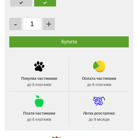
-
+
Покупка частинами
Оплата частинами
до 8 платежів
до 6 платежів
Плати частинами
Легка розстрочка
до 6 платежів
до 9 місяців