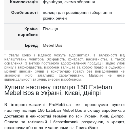
Комплектація
фурнітура, схема збирання
Особливості
полиця для розміщення і зберігання
різних речей
Країна
Польща
виробник
Бренд
Mebel Bos
* Увага! Колір і відтінок можуть відрізнятися, в залежності від
налаштувань монітора (яскравість, контраст, насиченість), а також
освітлення. З метою постійного вдосконалення продукції, згідно умов
ринку і законодавства, виробник залишає за собою право в будь-який
момент вносити зміни в конструкцію товару без повідомлення не
змінюючи його загальних характеристик. Магазин не несе
відповідальності за зміни, внесені виробником.
Купити настінну полицю 150 Esteban
Mebel Bos в Україні, Києві, Дніпрі
В інтернет-магазині ProMebli.ua ми пропонуємо купити
настінну полицю 150 Esteban Mebel Bos зі складу виробника з
доставкою в найкоротші терміни по всій Україні, Київ, Дніпро.
Оплата за готівковий і безготівковий розрахунок, в кредит,
розстрочку або оплату частинами від ПриватБанк.