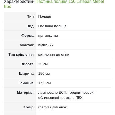
Характеристики
Настінна полиця 150 Esteban Mebel
Bos
Тип
Полиця
Вид
Настінна полиця
Форма
прямокутна
Монтаж
підвісний
Тип кріплення
кріплення до стіни
Висота
25 см
Ширина
150 см
Глибина
17,6 см
Матеріал
ламіноване ДСП, торцеві поверхні
облицьовані кромкою ПВХ
Колір
графіт / дуб евок