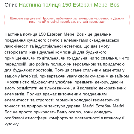
Опис
Настінна полиця 150 Esteban Mebel Bos
Шановні відвідувачі! Просимо вибачення за тимчасові незручності! Деякий
текст на цій сторінці перебуває в стадії перекладу.
Настінна полиця 150 Esteban Mebel Bos - це ідеальне
поєднання сучасного стилю з елементами скандинавської
лаконічності та індустріальної естетики, що дає змогу
створювати індивідуальні композиції для будь-якого
приміщення, чи то вітальня, чи то їдальня, чи то спальня, чи то
передпокій, що робить полицю універсальною та придатною
для будь-яких просторів. Полиця стане стильним акцентом у
вашому інтер'єрі, привертаючи увагу своїм сучасним дизайном
і можливістю підкреслити улюблені предмети декору, даючи
змогу розмістити не тільки книжки, а й колекцію декоративних
елементів. Полиця вражає витонченим поєднанням
елегантності та строгості: гармонія холодної геометричної
точності та природної текстури дерева. Меблі Естебан Меблі
Бос не просто прикрасять Вашу оселю, вони додадуть
особливої атмосфери комфорту та елегантності в кожному її
куточку.