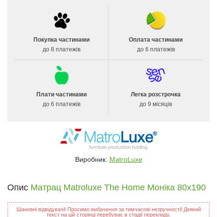
Покупка частинами
Оплата частинами
до 8 платежів
до 6 платежів
Плати частинами
Легка розстрочка
до 6 платежів
до 9 місяців
Виробник:
MatroLuxe
Опис
Матрац Matroluxe The Home Моніка 80x190
Шановні відвідувачі! Просимо вибачення за тимчасові незручності! Деякий
текст на цій сторінці перебуває в стадії перекладу.