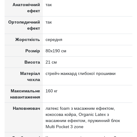
Анатомічний
так
ефект
Ортопедичний
так
ефект
Жорсткість
середня
Розмір
80x190 см
Висота
21 см
Матеріал
стрейч-жаккард глибокої прошивки
чохла
Максимальне
160 кг
навантаження
Наповнювач
латекс foam з масажним ефектом,
кокосова койра, Organic Latex з
масажним ефектом, пружинний блок
Multi Pocket 3 zone