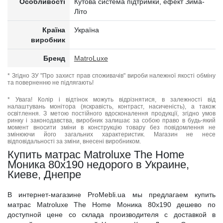
Особливості
Кутова система підтримки, ефект Зима-
Літо
Країна
Україна
виробник
Бренд
MatroLuxe
* Згідно ЗУ "Про захист прав споживачів" вироби належної якості обміну
та поверненню не підлягають!
* Увага! Колір і відтінок можуть відрізнятися, в залежності від
налаштувань монітора (яскравість, контраст, насиченість), а також
освітлення. З метою постійного вдосконалення продукції, згідно умов
ринку і законодавства, виробник залишає за собою право в будь-який
момент вносити зміни в конструкцію товару без повідомлення не
змінюючи його загальних характеристик. Магазин не несе
відповідальності за зміни, внесені виробником.
Купить матрас Matroluxe The Home
Моника 80x190 недорого в Украине,
Киеве, Днепре
В интернет-магазине ProMebli.ua мы предлагаем купить
матрас Matroluxe The Home Моника 80x190 дешево по
доступной цене со склада производителя с доставкой в