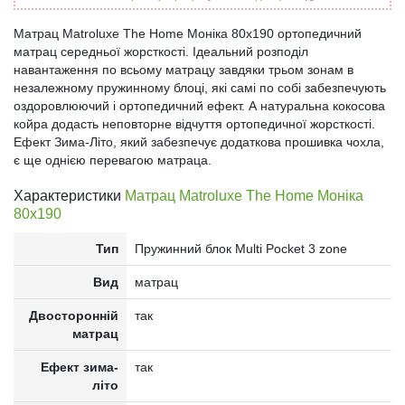
Матрац Matroluxe The Home Моніка 80x190 ортопедичний
матрац середньої жорсткості. Ідеальний розподіл
навантаження по всьому матрацу завдяки трьом зонам в
незалежному пружинному блоці, які самі по собі забезпечують
оздоровлюючий і ортопедичний ефект. А натуральна кокосова
койра додасть неповторне відчуття ортопедичної жорсткості.
Ефект Зима-Літо, який забезпечує додаткова прошивка чохла,
є ще однією перевагою матраца.
Характеристики
Матрац Matroluxe The Home Моніка
80x190
Тип
Пружинний блок Multi Pocket 3 zone
Вид
матрац
Двосторонній
так
матрац
Ефект зима-
так
літо