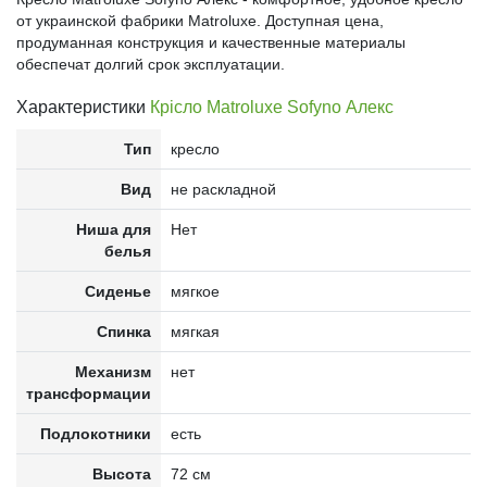
от украинской фабрики Matroluxe. Доступная цена,
продуманная конструкция и качественные материалы
обеспечат долгий срок эксплуатации.
Характеристики
Крісло Matroluxe Sofyno Алекс
Тип
кресло
Вид
не раскладной
Ниша для
Нет
белья
Сиденье
мягкое
Спинка
мягкая
Механизм
нет
трансформации
Подлокотники
есть
Высота
72 см