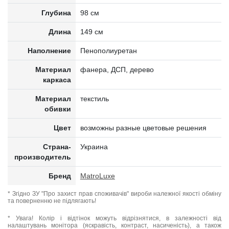
Глубина
98 см
Длина
149 см
Наполнение
Пенополиуретан
Материал
фанера, ДСП, дерево
каркаса
Материал
текстиль
обивки
Цвет
возможны разные цветовые решения
Страна-
Украина
производитель
Бренд
MatroLuxe
* Згідно ЗУ "Про захист прав споживачів" вироби належної якості обміну
та поверненню не підлягають!
* Увага! Колір і відтінок можуть відрізнятися, в залежності від
налаштувань монітора (яскравість, контраст, насиченість), а також