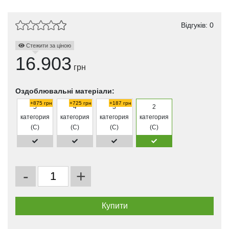
Відгуків: 0
Стежити за ціною
16.903
грн
Оздоблювальні матеріали:
+875 грн
+725 грн
+187 грн
5
4
3
2
категория
категория
категория
категория
(C)
(C)
(C)
(C)
-
+