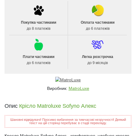
Покупка частинами
Оплата частинами
до 8 платежів
до 6 платежів
Плати частинами
Легка розстрочка
до 6 платежів
до 9 місяців
Виробник:
MatroLuxe
Опис
Крісло Matroluxe Sofyno Алекс
Шановні відвідувачі! Просимо вибачення за тимчасові незручності! Деякий
текст на цій сторінці перебуває в стадії перекладу.
Кресло Matroluxe Sofyno Алекс - комфортное, удобное кресло