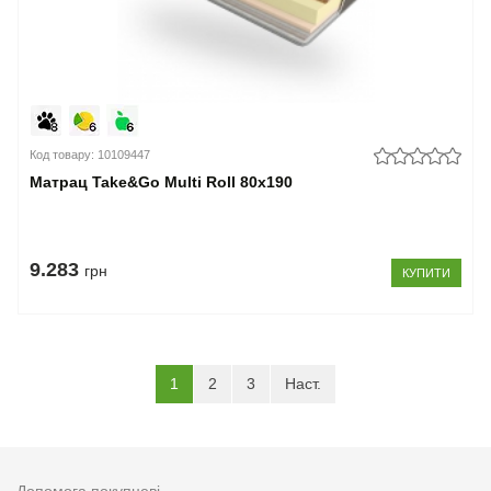
Код товару: 10109447
Матрац Take&Go Multi Roll 80x190
9.283
грн
КУПИТИ
(current)
1
2
3
Наст.
Допомога покупцеві