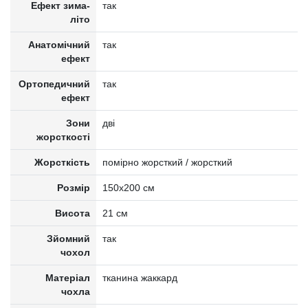
Ефект зима-
так
літо
Анатомічний
так
ефект
Ортопедичний
так
ефект
Зони
дві
жорсткості
Жорсткість
помірно жорсткий / жорсткий
Розмір
150x200 см
Висота
21 см
Зйомний
так
чохол
Матеріал
тканина жаккард
чохла