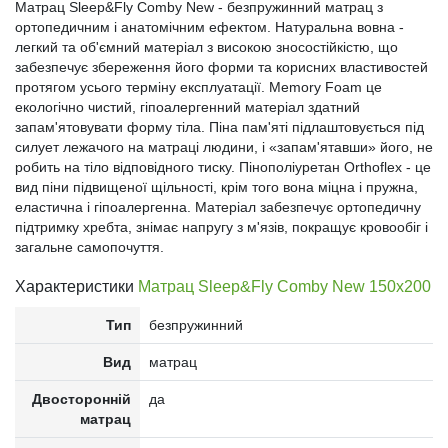
Матрац Sleep&Fly Comby New - безпружинний матрац з
ортопедичним і анатомічним ефектом. Натуральна вовна -
легкий та об'ємний матеріал з високою зносостійкістю, що
забезпечує збереження його форми та корисних властивостей
протягом усього терміну експлуатації. Memory Foam це
екологічно чистий, гіпоалергенний матеріал здатний
запам'ятовувати форму тіла. Піна пам'яті підлаштовується під
силует лежачого на матраці людини, і «запам'ятавши» його, не
робить на тіло відповідного тиску. Пінополіуретан Orthoflex - це
вид піни підвищеної щільності, крім того вона міцна і пружна,
еластична і гіпоалергенна. Матеріал забезпечує ортопедичну
підтримку хребта, знімає напругу з м'язів, покращує кровообіг і
загальне самопочуття.
Характеристики
Матрац Sleep&Fly Comby New 150x200
Тип
безпружинний
Вид
матрац
Двосторонній
да
матрац