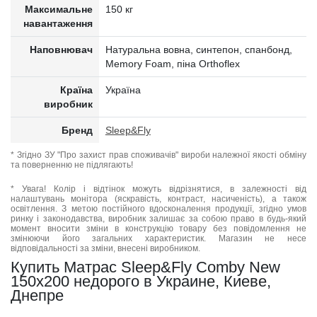
Максимальне
150 кг
навантаження
Наповнювач
Натуральна вовна, синтепон, спанбонд,
Memory Foam, піна Orthoflex
Країна
Україна
виробник
Бренд
Sleep&Fly
* Згідно ЗУ "Про захист прав споживачів" вироби належної якості обміну
та поверненню не підлягають!
* Увага! Колір і відтінок можуть відрізнятися, в залежності від
налаштувань монітора (яскравість, контраст, насиченість), а також
освітлення. З метою постійного вдосконалення продукції, згідно умов
ринку і законодавства, виробник залишає за собою право в будь-який
момент вносити зміни в конструкцію товару без повідомлення не
змінюючи його загальних характеристик. Магазин не несе
відповідальності за зміни, внесені виробником.
Купить Матрас Sleep&Fly Comby New
150x200 недорого в Украине, Киеве,
Днепре