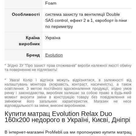
Foam
Особливості
система захисту та вентиляції Double
SAS control, ефект 2 в 1, євроборт із піни
по периметру
Країна
Україна
виробник
Бренд
Evolution
* Згідно ЗУ "Про захист прав споживачів" вироби належної якості обміну
та поверненню не підлягають!
* Увага! Колір і відтінок можуть відрізнятися, в залежності від
налаштувань монітора (яскравість, контраст, насиченість), а також
освітлення. З метою постійного вдосконалення продукції, згідно умов
ринку і законодавства, виробник залишає за собою право в будь-який
момент вносити зміни в конструкцію товару без повідомлення не
змінюючи його загальних характеристик. Магазин не несе
відповідальності за зміни, внесені виробником.
Купити матрац Evolution Relax Duo
160x200 недорого в Україні, Києві, Дніпрі
В інтернет-магазині ProMebli.ua ми пропонуємо купити матрац