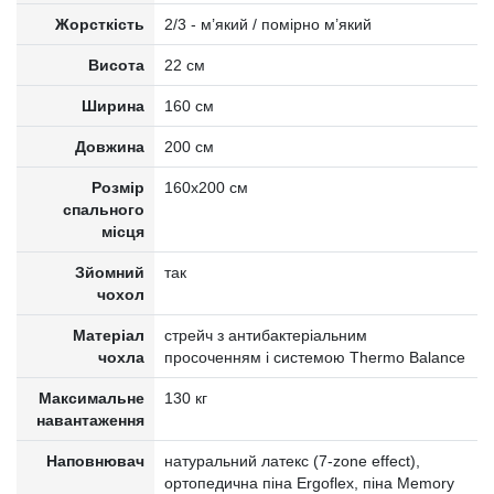
Жорсткість
2/3 - м’який / помірно м’який
Висота
22 см
Ширина
160 см
Довжина
200 см
Розмір
160x200 см
спального
місця
Зйомний
так
чохол
Матеріал
стрейч з антибактеріальним
чохла
просоченням і системою Thermo Balance
Максимальне
130 кг
навантаження
Наповнювач
натуральний латекс (7-zone effect),
ортопедична піна Ergoflex, піна Memory