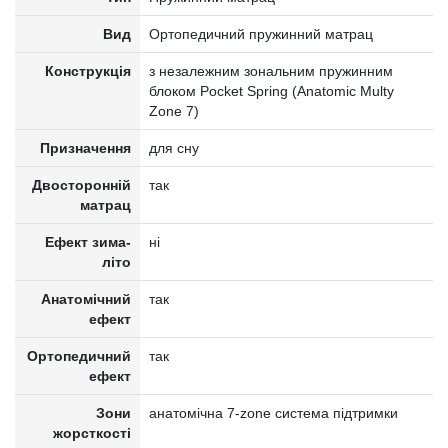
Вид
Ортопедичний пружинний матрац
Конструкція
з незалежним зональним пружинним
блоком Pocket Spring (Anatomic Multy
Zone 7)
Призначення
для сну
Двосторонній
так
матрац
Ефект зима-
ні
літо
Анатомічний
так
ефект
Ортопедичний
так
ефект
Зони
анатомічна 7-zone система підтримки
жорсткості