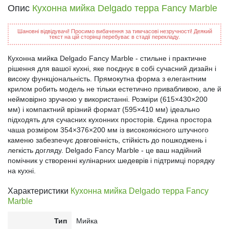
Опис
Кухонна мийка Delgado терра Fancy Marble
Шановні відвідувачі! Просимо вибачення за тимчасові незручності! Деякий
текст на цій сторінці перебуває в стадії перекладу.
Кухонна мийка Delgado Fancy Marble - стильне і практичне
рішення для вашої кухні, яке поєднує в собі сучасний дизайн і
високу функціональність. Прямокутна форма з елегантним
крилом робить модель не тільки естетично привабливою, але й
неймовірно зручною у використанні. Розміри (615×430×200
мм) і компактний врізний формат (595×410 мм) ідеально
підходять для сучасних кухонних просторів. Єдина простора
чаша розміром 354×376×200 мм із високоякісного штучного
каменю забезпечує довговічність, стійкість до пошкоджень і
легкість догляду. Delgado Fancy Marble - це ваш надійний
помічник у створенні кулінарних шедеврів і підтримці порядку
на кухні.
Характеристики
Кухонна мийка Delgado терра Fancy
Marble
Тип
Мийка