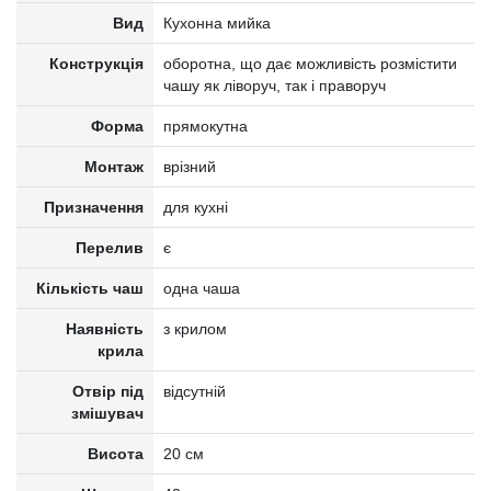
Вид
Кухонна мийка
Конструкція
оборотна, що дає можливість розмістити
чашу як ліворуч, так і праворуч
Форма
прямокутна
Монтаж
врізний
Призначення
для кухні
Перелив
є
Кількість чаш
одна чаша
Наявність
з крилом
крила
Отвір під
відсутній
змішувач
Висота
20 см