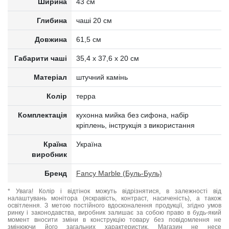
Ширина
43 см
Глибина
чаші 20 см
Довжина
61,5 см
Габарити чаші
35,4 х 37,6 х 20 см
Матеріал
штучний камінь
Колір
терра
Комплектація
кухонна мийка без сифона, набір
кріплень, інструкція з використання
Країна
Україна
виробник
Бренд
Fancy Marble (Буль-Буль)
* Увага! Колір і відтінок можуть відрізнятися, в залежності від
налаштувань монітора (яскравість, контраст, насиченість), а також
освітлення. З метою постійного вдосконалення продукції, згідно умов
ринку і законодавства, виробник залишає за собою право в будь-який
момент вносити зміни в конструкцію товару без повідомлення не
змінюючи його загальних характеристик. Магазин не несе