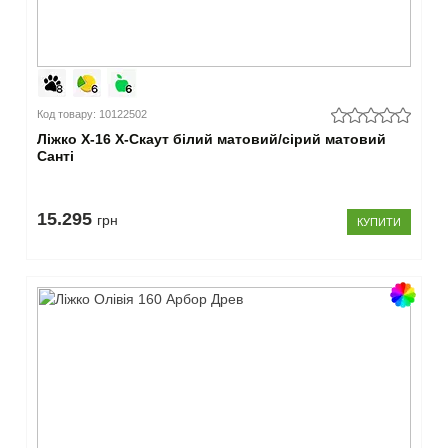
Колір
світлі
(1464)
темні
Код товару: 10122502
(1314)
на вибір
Ліжко Х-16 X-Скаут білий матовий/сірий матовий
Санті
замовника
(1151)
комбіновані
15.295
(800)
грн
КУПИТИ
–
Країна
виробник
Україна
(1464)
Польща
(88)
Білорусь
(13)
Росія