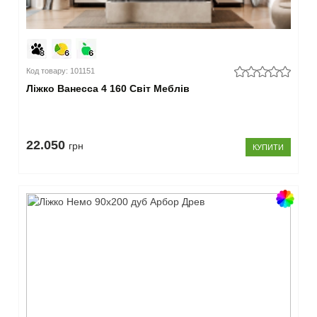
см
(65)
140x200
см
(179)
150x200
см
(3)
Код товару: 101151
160x190
Ліжко Ванесса 4 160 Світ Меблів
см
(74)
160x200
см
(451)
180x190
22.050
грн
КУПИТИ
см
(72)
180x200
см
(280)
200x200
см
(42)
–
Матеріал
м'яка
обробка
(654)