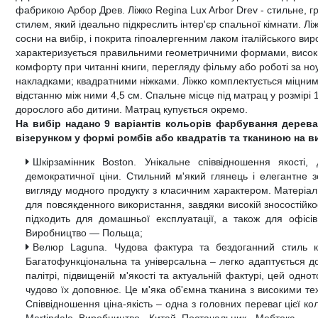
фабрикою Арбор Древ. Ліжко Regina Lux Arbor Drev - стильне, 
стилем, який ідеально підкреслить інтер'єр спальної кімнати. Л
сосни на вибір, і покрита гіпоалергенним лаком італійського ви
характеризується правильними геометричними формами, високим
комфорту при читанні книги, перегляду фільму або роботі за н
накладками; квадратними ніжками. Ліжко комплектується міцн
відстанню між ними 4,5 см. Спальне місце під матрац у розмір
дорослого або дитини. Матрац купується окремо.
На вибір надано 9 варіантів кольорів фарбування дерева
візерунком у формі ромбів або квадратів та тканиною на в
Шкірзамінник Boston. Унікальне співвідношення якості,
демократичної ціни. Стильний м'який глянець і елегантне 
вигляду модного продукту з класичним характером. Матеріал 
для повсякденного використання, завдяки високій зносостійкос
підходить для домашньої експлуатації, а також для офісі
Виробництво — Польща;
Велюр Laguna. Чудова фактура та бездоганний стиль к
Багатофункціональна та універсальна – легко адаптується д
палітрі, підвищеній м'якості та актуальній фактурі, цей одно
чудово їх доповнює. Це м'яка об'ємна тканина з високими т
Співвідношення ціна-якість – одна з головних переваг цієї кол