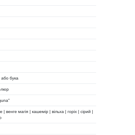
и або бука
велюр
guna"
 | венге магія | кашемір | вільха | горіх | сірий |
о