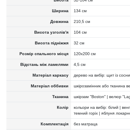
Висота
32-104 см
Ширина
134 см
Довжина
210,5 см
Висота узголів'я
104 см
Висота підніжжя
32 см
Розмір спального місця
120х200 см
Відстань між ламелями
4,5 см
Матеріал каркасу
дерево на вибір: щит із сосн
Матеріал оббивки
шкірозамінник або тканина 
Тканина
шкірзам "Boston" | велюр "La
Колір
кольори на вибір: білий | венге
темний горіх | яблуня локарн
Комплектація
без матраца