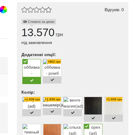
Відгуків: 0
Стежити за ціною
13.570
грн
під замовлення
Додаткові опції:
+862 грн
Колір:
+1.939 грн
+1.939 грн
+1.939 грн
і