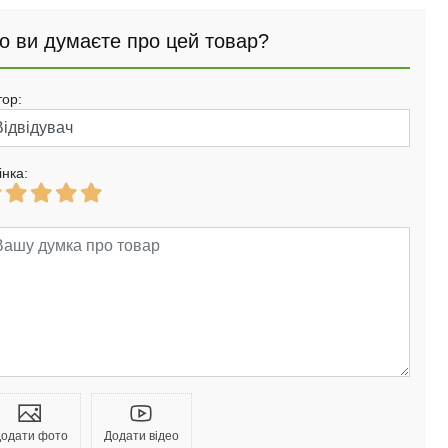
о ви думаєте про цей товар?
тор:
інка:
одати фото
Додати відео