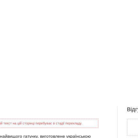
Від
 текст на цій сторінці перебуває в стадії перекладу.
 найвищого гатунку, виготовлене українською