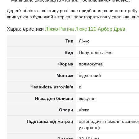
Martindale. Виробництво - Китай. Постачальник - Мебтекс.
Дерев'яні ліжка - воістину розкішне придбання, вони не потреб
впишуться в будь-який інтер'єр і перетворять вашу спальню, вне
Характеристики
Ліжко Регіна Люкс 120 Арбор Древ
Тип
Ліжко
Вид
Полуторне ліжко
Форма
прямокутна
Монтаж
підлоговий
Наявність узголів'я
є
Ніша для білизни
відсутня
Опори
ніжки
Підставка під матрац
ортопедичні ламелі товщиною
у вартість)