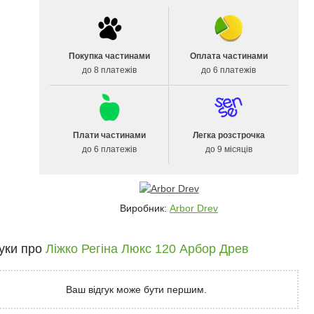
Покупка частинами
Оплата частинами
до 8 платежів
до 6 платежів
Плати частинами
Легка розстрочка
до 6 платежів
до 9 місяців
Виробник:
Arbor Drev
гуки про
Ліжко Регіна Люкс 120 Арбор Древ
Ваш відгук може бути першим.