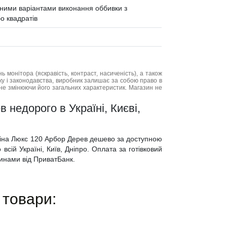
різними варіантами виконання оббивки з
о квадратів
нь монітора (яскравість, контраст, насиченість), а також
нку і законодавства, виробник залишає за собою право в
не змінюючи його загальних характеристик. Магазин не
 недорого в Україні, Києві,
егіна Люкс 120 Арбор Дерев дешево за доступною
всій Україні, Київ, Дніпро. Оплата за готівковий
тинами від ПриватБанк.
 товари: