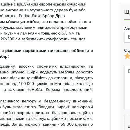
граційне з вишуканим європейським сучасним
іжко виконане з натурального дерева бука або
Щ
робництва. Регіна Люкс Арбор Древ
 м'яким узголів'ям, яке надасть неймовірного
оутбуком; масивним підніжжям з прямокутними
Ав
ими гнутими ламелями товщиною 5,3 мм та
і 120х200 см забезпечить комфортний сон для
Оц
 з різними варіантами виконання оббивки з
ибір:
 дизайну, високих споживчих властивостей та
зерно штучної шкіри додадуть меблям дорогого
має підвищену стійкість до стирання, підходить
ті понад 100 000 циклів по Martindale. Колекція
в та закладів HoReCa. Кожзам гіпоалергенний.
ласичного велюру у бездоганному виконанні.
о будь-якого стилю. Завдяки широкій кольоровій
тонний велюр підходить до більшості колекцій та
ехнологічними та експлуатаційними показниками.
екції. Запас міцності тканини - 55 000 циклів по
Д