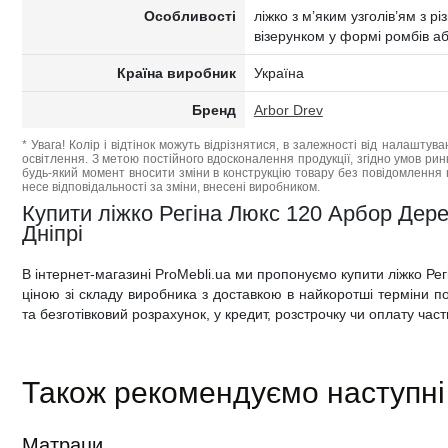
Особливості
ліжко з м’яким узголів’ям з 
візерунком у формі ромбів аб
Країна виробник
Україна
Бренд
Arbor Drev
* Увага! Колір і відтінок можуть відрізнятися, в залежності від налаштува
освітлення. З метою постійного вдосконалення продукції, згідно умов ри
будь-який момент вносити зміни в конструкцію товару без повідомлення 
несе відповідальності за зміни, внесені виробником.
Купити ліжко Регіна Люкс 120 Арбор Дерев
Дніпрі
В інтернет-магазині ProMebli.ua ми пропонуємо купити ліжко Р
ціною зі складу виробника з доставкою в найкоротші терміни по 
та безготівковий розрахунок, у кредит, розстрочку чи оплату час
Також рекомендуємо наступні
Матраци