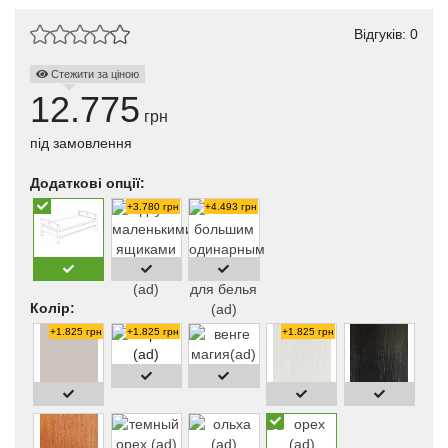
Відгуків: 0
Стежити за ціною
12.775
грн
під замовлення
Додаткові опції:
+3.780 грн
+4.493 грн
Колір:
+1.825 грн
+1.825 грн
+1.825 грн