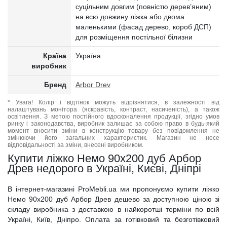
суцільним довгим (повністю дерев’яним)
на всю довжину ліжка або двома
маленькими (фасад дерево, короб ДСП)
для розміщення постільної білизни
Країна
Україна
виробник
Бренд
Arbor Drev
* Увага! Колір і відтінок можуть відрізнятися, в залежності від
налаштувань монітора (яскравість, контраст, насиченість), а також
освітлення. З метою постійного вдосконалення продукції, згідно умов
ринку і законодавства, виробник залишає за собою право в будь-який
момент вносити зміни в конструкцію товару без повідомлення не
змінюючи його загальних характеристик. Магазин не несе
відповідальності за зміни, внесені виробником.
Купити ліжко Немо 90x200 дуб Арбор
Древ недорого в Україні, Києві, Дніпрі
В інтернет-магазині ProMebli.ua ми пропонуємо купити ліжко
Немо 90x200 дуб Арбор Древ дешево за доступною ціною зі
складу виробника з доставкою в найкоротші терміни по всій
Україні, Київ, Дніпро. Оплата за готівковий та безготівковий