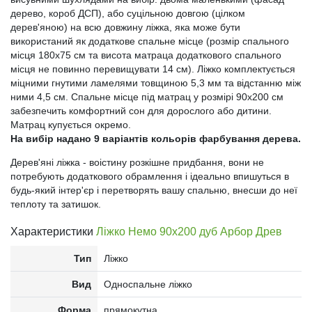
дерево, короб ДСП), або суцільною довгою (цілком
дерев'яною) на всю довжину ліжка, яка може бути
використаний як додаткове спальне місце (розмір спального
місця 180x75 см та висота матраца додаткового спального
місця не повинно перевищувати 14 см). Ліжко комплектується
міцними гнутими ламелями товщиною 5,3 мм та відстанню між
ними 4,5 см. Спальне місце під матрац у розмірі 90х200 см
забезпечить комфортний сон для дорослого або дитини.
Матрац купується окремо.
На вибір надано 9 варіантів кольорів фарбування дерева.
Дерев'яні ліжка - воістину розкішне придбання, вони не
потребують додаткового обрамлення і ідеально впишуться в
будь-який інтер'єр і перетворять вашу спальню, внесши до неї
теплоту та затишок.
Характеристики
Ліжко Немо 90x200 дуб Арбор Древ
Тип
Ліжко
Вид
Односпальне ліжко
Форма
прямокутна