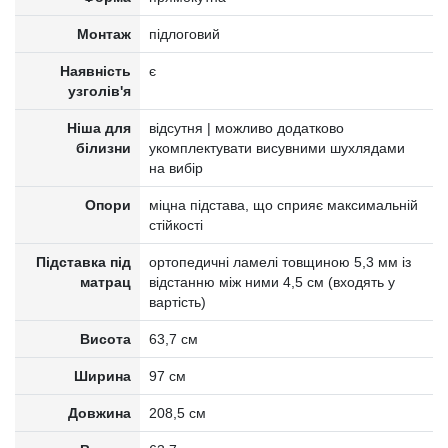
Монтаж
підлоговий
Наявність
є
узголів'я
Ніша для
відсутня | можливо додатково
білизни
укомплектувати висувними шухлядами
на вибір
Опори
міцна підстава, що сприяє максимальній
стійкості
Підставка під
ортопедичні ламелі товщиною 5,3 мм із
матрац
відстанню між ними 4,5 см (входять у
вартість)
Висота
63,7 см
Ширина
97 см
Довжина
208,5 см