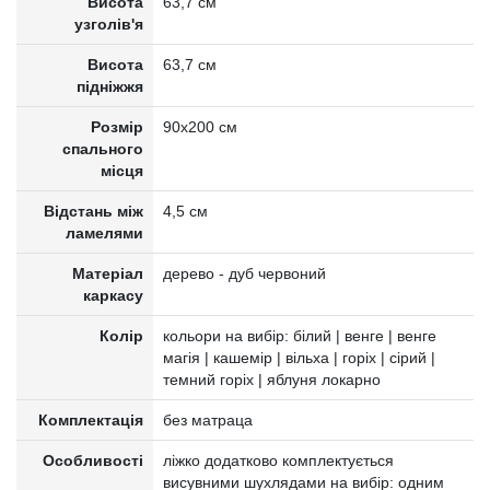
Висота
63,7 см
узголів'я
Висота
63,7 см
підніжжя
Розмір
90х200 см
спального
місця
Відстань між
4,5 см
ламелями
Матеріал
дерево - дуб червоний
каркасу
Колір
кольори на вибір: білий | венге | венге
магія | кашемір | вільха | горіх | сірий |
темний горіх | яблуня локарно
Комплектація
без матраца
Особливості
ліжко додатково комплектується
висувними шухлядами на вибір: одним