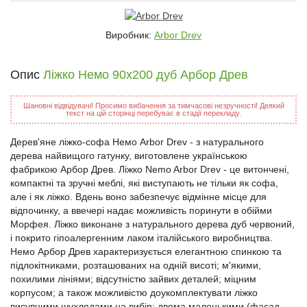
Виробник:
Arbor Drev
Опис
Ліжко Немо 90x200 дуб Арбор Древ
Шановні відвідувачі! Просимо вибачення за тимчасові незручності! Деякий
текст на цій сторінці перебуває в стадії перекладу.
Дерев'яне ліжко-софа Немо Arbor Drev - з натурального
дерева найвищого гатунку, виготовлене українською
фабрикою Арбор Древ. Ліжко Nemo Arbor Drev - це витончені,
компактні та зручні меблі, які виступають не тільки як софа,
але і як ліжко. Вдень воно забезпечує відмінне місце для
відпочинку, а ввечері надає можливість поринути в обійми
Морфея. Ліжко виконане з натурального дерева дуб червоний,
і покрито гіпоалергенним лаком італійського виробництва.
Немо Арбор Древ характеризується елегантною спинкою та
підлокітниками, розташованих на одній висоті; м'якими,
похилими лініями; відсутністю зайвих деталей; міцним
корпусом; а також можливістю доукомплектувати ліжко
висувними шухлядами на вибір: двома маленькими (фасад