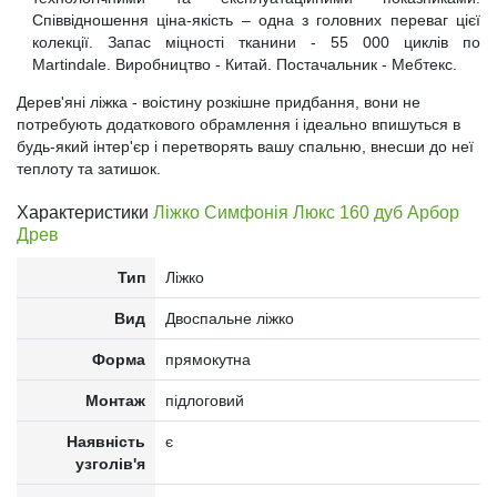
Співвідношення ціна-якість – одна з головних переваг цієї
колекції. Запас міцності тканини - 55 000 циклів по
Martindale. Виробництво - Китай. Постачальник - Мебтекс.
Дерев'яні ліжка - воістину розкішне придбання, вони не
потребують додаткового обрамлення і ідеально впишуться в
будь-який інтер'єр і перетворять вашу спальню, внесши до неї
теплоту та затишок.
Характеристики
Ліжко Симфонія Люкс 160 дуб Арбор
Древ
Тип
Ліжко
Вид
Двоспальне ліжко
Форма
прямокутна
Монтаж
підлоговий
Наявність
є
узголів'я