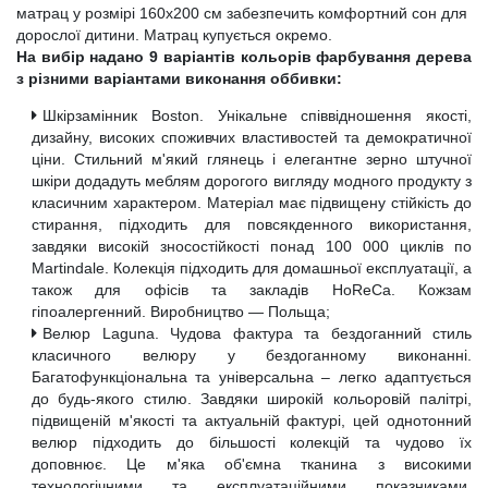
матрац у розмірі 160х200 см забезпечить комфортний сон для
дорослої дитини. Матрац купується окремо.
На вибір надано 9 варіантів кольорів фарбування дерева
з різними варіантами виконання оббивки:
Шкірзамінник Boston. Унікальне співвідношення якості,
дизайну, високих споживчих властивостей та демократичної
ціни. Стильний м'який глянець і елегантне зерно штучної
шкіри додадуть меблям дорогого вигляду модного продукту з
класичним характером. Матеріал має підвищену стійкість до
стирання, підходить для повсякденного використання,
завдяки високій зносостійкості понад 100 000 циклів по
Martindale. Колекція підходить для домашньої експлуатації, а
також для офісів та закладів HoReCa. Кожзам
гіпоалергенний. Виробництво — Польща;
Велюр Laguna. Чудова фактура та бездоганний стиль
класичного велюру у бездоганному виконанні.
Багатофункціональна та універсальна – легко адаптується
до будь-якого стилю. Завдяки широкій кольоровій палітрі,
підвищеній м'якості та актуальній фактурі, цей однотонний
велюр підходить до більшості колекцій та чудово їх
доповнює. Це м'яка об'ємна тканина з високими
технологічними та експлуатаційними показниками.