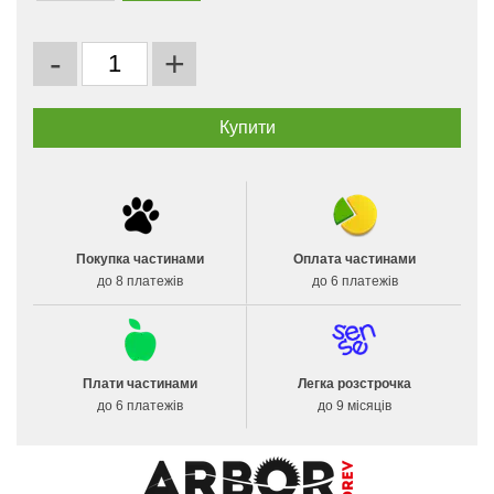
-
+
Покупка частинами
Оплата частинами
до 8 платежів
до 6 платежів
Плати частинами
Легка розстрочка
до 6 платежів
до 9 місяців