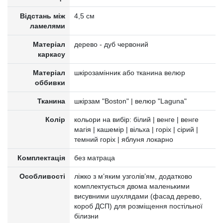
Відстань між
4,5 см
ламелями
Матеріал
дерево - дуб червоний
каркасу
Матеріал
шкірозамінник або тканина велюр
оббивки
Тканина
шкірзам "Boston" | велюр "Laguna"
Колір
кольори на вибір: білий | венге | венге
магія | кашемір | вільха | горіх | сірий |
темний горіх | яблуня локарно
Комплектація
без матраца
Особливості
ліжко з м’яким узголів’ям, додатково
комплектується двома маленькими
висувними шухлядами (фасад дерево,
короб ДСП) для розміщення постільної
білизни