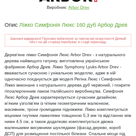
Виробник:
Arbor Drev
Опис
Ліжко Симфонія Люкс 160 дуб Арбор Древ
Шановні відвідувачі! Просимо вибачення за тимчасові незручності! Деякий
текст на цій сторінці перебуває в стадії перекладу.
Дерев'яне ліжко Симфонія Люкс Arbor Drev - з натурального
дерева найвищого гатунку, виготовлена ​​українською
фабрикою Арбор Древ. Ліжко Symphony Lyuks Arbor Drev -
вважається сучасною і унікальною моделлю, адже в ній
одночасно поєднується дві моделі Регіна Люкс і Симфонія.
Ліжко виконане з натурального дерева дуб червоний, і покрите
гіпоалергенним лаком італійського виробництва. Симфонія
Люкс Арбор Древ характеризується сучасним дизайном;
м'яким узголів'ям із чітким геометричним малюнком;
масивним, трохи громіздким підніжжям. Ліжко комплектується
міцними гнутими ламелями товщиною 5,3 мм та відстанню між
ними 4,5 см, а також додатково комплектується двома
маленькими висувними шухлядами (фасад дерево, короб
ДСП) для розміщення постільної білизни. Спальне місце під