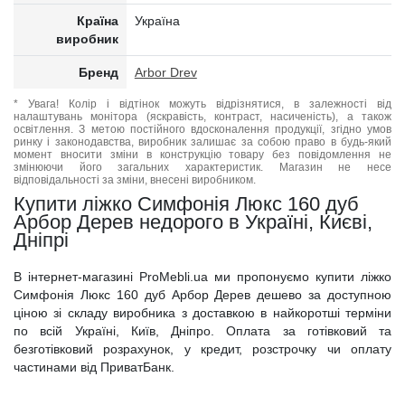
Країна
Україна
виробник
Бренд
Arbor Drev
* Увага! Колір і відтінок можуть відрізнятися, в залежності від
налаштувань монітора (яскравість, контраст, насиченість), а також
освітлення. З метою постійного вдосконалення продукції, згідно умов
ринку і законодавства, виробник залишає за собою право в будь-який
момент вносити зміни в конструкцію товару без повідомлення не
змінюючи його загальних характеристик. Магазин не несе
відповідальності за зміни, внесені виробником.
Купити ліжко Симфонія Люкс 160 дуб
Арбор Дерев недорого в Україні, Києві,
Дніпрі
В інтернет-магазині ProMebli.ua ми пропонуємо купити ліжко
Симфонія Люкс 160 дуб Арбор Дерев дешево за доступною
ціною зі складу виробника з доставкою в найкоротші терміни
по всій Україні, Київ, Дніпро. Оплата за готівковий та
безготівковий розрахунок, у кредит, розстрочку чи оплату
частинами від ПриватБанк.