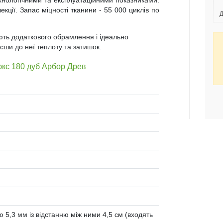
ехнологічними та експлуатаційними показниками.
екції. Запас міцності тканини - 55 000 циклів по
Д
ують додаткового обрамлення і ідеально
сши до неї теплоту та затишок.
юкс 180 дуб Арбор Древ
 5,3 мм із відстанню між ними 4,5 см (входять