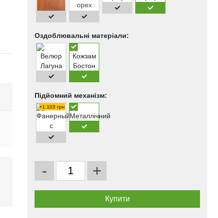
Оздоблювальні матеріали:
Підйомний механізм:
+1.103 грн
-
+
і