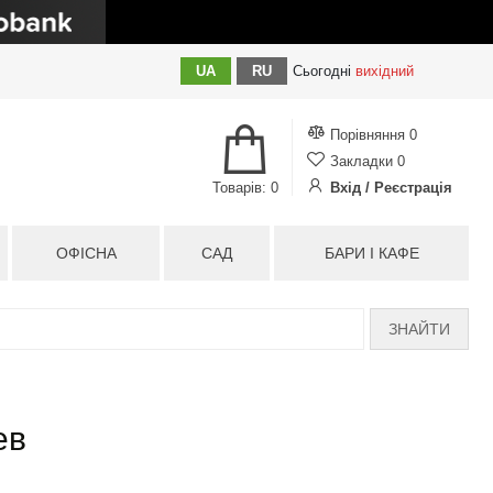
UA
RU
Сьогодні
вихідний
Порівняння
0
Закладки
0
Товарів: 0
Вхід / Реєстрація
ОФІСНА
САД
БАРИ І КАФЕ
ЗНАЙТИ
ев