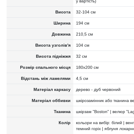
у вартість)
Висота
32-104 см
Ширина
194 см
Довжина
210,5 см
Висота узголів'я
104 см
Висота підніжжя
32 см
Розмір спального місця
180х200 см
Відстань між ламелями
4,5 см
Матеріал каркасу
дерево - дуб червоний
Матеріал оббивки
шкірозамінник або тканина 
Тканина
шкірзам "Boston" | велюр "La
Колір
кольори на вибір: білий | венге
темний горіх | яблуня локарн