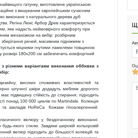
 найвищого гатунку, виготовлене українською
граційне з вишуканим європейським сучасним
іжко виконане з натурального дерева дуб
цтва. Регіна Люкс Арбор Древ характеризується
Щ
ям, яке надасть неймовірного комфорту при
омним механізмом на вибір: розбірним
зберігання речей; масивним підніжжям з
Ав
ктується міцними гнутими ламелями товщиною
 у розмірі 180х200 см забезпечить комфортний
Оц
 з різними варіантами виконання оббивки з
ибір:
 дизайну, високих споживчих властивостей та
зерно штучної шкіри додадуть меблям дорогого
має підвищену стійкість до стирання, підходить
ті понад 100 000 циклів по Martindale. Колекція
в та закладів HoReCa. Кожзам гіпоалергенний.
ласичного велюру у бездоганному виконанні.
о будь-якого стилю. Завдяки широкій кольоровій
тонний велюр підходить до більшості колекцій та