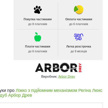
Покупка частинами
Оплата частинами
до 8 платежів
до 6 платежів
Плати частинами
Легка розстрочка
до 6 платежів
до 9 місяців
Виробник:
Arbor Drev
гуки про
Ліжко з підйомним механізмом Регіна Люкс
 дуб Арбор Древ