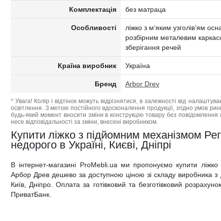
Комплектація
без матраца
Особливості
ліжко з м’яким узголів’ям о
розбірним металевим каркас
зберігання речей
Країна виробник
Україна
Бренд
Arbor Drev
* Увага! Колір і відтінок можуть відрізнятися, в залежності від налаштува
освітлення. З метою постійного вдосконалення продукції, згідно умов ри
будь-який момент вносити зміни в конструкцію товару без повідомлення 
несе відповідальності за зміни, внесені виробником.
Купити ліжко з підйомним механізмом Ре
недорого в Україні, Києві, Дніпрі
В інтернет-магазині ProMebli.ua ми пропонуємо купити ліжк
Арбор Древ дешево за доступною ціною зі складу виробника з д
Київ, Дніпро. Оплата за готівковий та безготівковий розрахуно
ПриватБанк.