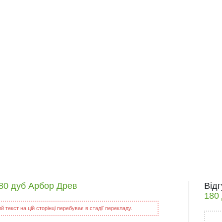
180 дуб Арбор Древ
Від
180
 текст на цій сторінці перебуває в стадії перекладу.