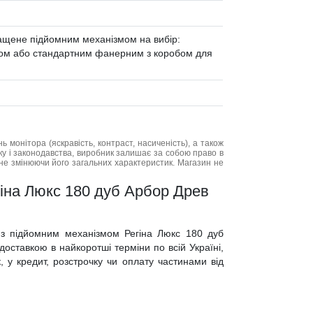
снащене підйомним механізмом на вибір:
ом або стандартним фанерним з коробом для
нь монітора (яскравість, контраст, насиченість), а також
нку і законодавства, виробник залишає за собою право в
не змінюючи його загальних характеристик. Магазин не
гіна Люкс 180 дуб Арбор Древ
о з підйомним механізмом Регіна Люкс 180 дуб
оставкою в найкоротші терміни по всій Україні,
к, у кредит, розстрочку чи оплату частинами від