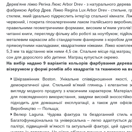
Дерев'яне ліжко Регіна Люкс Arbor Drev - з натурального дерева
фабрикою Арбор Древ. Ліжко Regina Lux Arbor Drev - стильне, 
стилем, який ідеально підкреслить інтер'єр спальної кімнати. Л
червоний, і покрита гіпоалергенним лаком італійського виробни
правильними геометричними формами, високим м'яким узголів'
читанні книги, перегляду фільму або роботі за ноутбуком; підй
металевим каркасом або стандартним фанерним з коробом для 
прямокутними накладками; квадратними ніжками. Ліжко компле
5,3 мм та відстанню між ними 4,5 см. Спальне місце під матрац
сон для дорослого або дитини. Матрац купується окремо.
На вибір надано 9 варіантів кольорів фарбування дерева
візерунком у формі ромбів або квадратів та тканиною на в
Шкірзамінник Boston. Унікальне співвідношення якості,
демократичної ціни. Стильний м'який глянець і елегантне 
вигляду модного продукту з класичним характером. Матеріал 
для повсякденного використання, завдяки високій зносостійкос
підходить для домашньої експлуатації, а також для офісі
Виробництво — Польща;
Велюр Laguna. Чудова фактура та бездоганний стиль к
Багатофункціональна та універсальна – легко адаптується д
палітрі, підвищеній м'якості та актуальній фактурі, цей одно