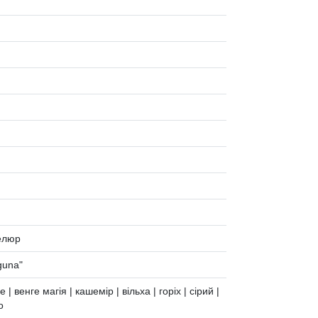
велюр
guna"
 | венге магія | кашемір | вільха | горіх | сірий |
о