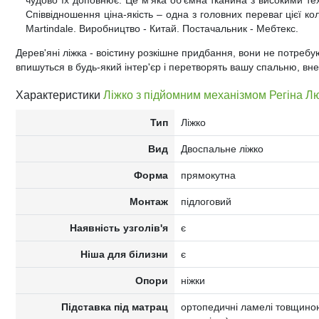
чудово їх доповнює. Це м'яка об'ємна тканина з високими т
Співвідношення ціна-якість – одна з головних переваг цієї кол
Martindale. Виробництво - Китай. Постачальник - Мебтекс.
Дерев'яні ліжка - воістину розкішне придбання, вони не потреб
впишуться в будь-який інтер'єр і перетворять вашу спальню, вне
Характеристики
Ліжко з підйомним механізмом Регіна Л
Тип
Ліжко
Вид
Двоспальне ліжко
Форма
прямокутна
Монтаж
підлоговий
Наявність узголів'я
є
Ніша для білизни
є
Опори
ніжки
Підставка під матрац
ортопедичні ламелі товщиною