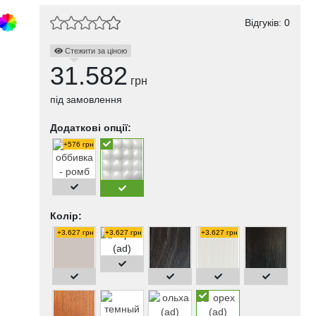
Відгуків: 0
Стежити за ціною
31.582
грн
під замовлення
Додаткові опції:
+576 грн
Колір:
+3.627 грн
+3.627 грн
+3.627 грн