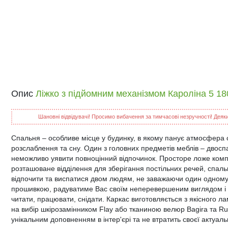
Опис
Ліжко з підйомним механізмом Кароліна 5 18
Шановні відвідувачі! Просимо вибачення за тимчасові незручності! Деякий
Спальня – особливе місце у будинку, в якому панує атмосфера 
розслаблення та сну. Один з головних предметів меблів – двоспа
неможливо уявити повноцінний відпочинок. Просторе ложе комп
розташоване відділення для зберігання постільних речей, спал
відпочити та виспатися двом людям, не заважаючи один одному.
прошивкою, радуватиме Вас своїм неперевершеним виглядом і пі
читати, працювати, снідати. Каркас виготовляється з якісного 
на вибір шкірозамінником Flay або тканиною велюр Bagira та Run
унікальним доповненням в інтер'єрі та не втратить своєї актуаль