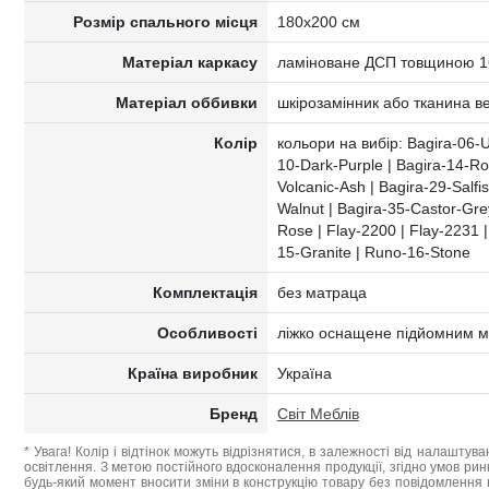
Розмір спального місця
180х200 см
Матеріал каркасу
ламіноване ДСП товщиною 1
Матеріал оббивки
шкірозамінник або тканина 
Колір
кольори на вибір: Bagira-06-
10-Dark-Purple | Bagira-14-Ro
Volcanic-Ash | Bagira-29-Salfi
Walnut | Bagira-35-Castor-Gre
Rose | Flay-2200 | Flay-2231 
15-Granite | Runo-16-Stone
Комплектація
без матраца
Особливості
ліжко оснащене підйомним ме
Країна виробник
Україна
Бренд
Світ Меблів
* Увага! Колір і відтінок можуть відрізнятися, в залежності від налаштува
освітлення. З метою постійного вдосконалення продукції, згідно умов ри
будь-який момент вносити зміни в конструкцію товару без повідомлення 