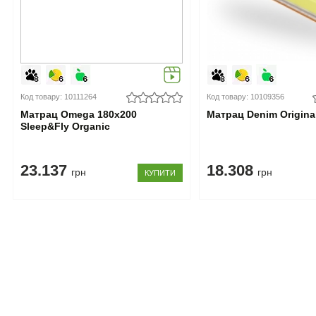
Код товару: 10111264
Код товару: 10109356
Матрац Omega 180x200
Матрац Denim Origina
Sleep&Fly Organic
23.137
18.308
грн
грн
КУПИТИ