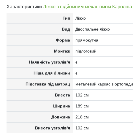
Характеристики
Ліжко з підйомним механізмом Кароліна 
Тип
Ліжко
Вид
Двоспальне ліжко
Форма
прямокутна
Монтаж
підлоговий
Наявність узголів'я
є
Ніша для білизни
є
Підставка під матрац
металевий каркас з ортопеди
Висота
102 см
Ширина
189 см
Довжина
218 см
Висота узголів'я
102 см