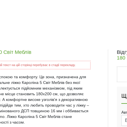
0 Світ Меблів
Від
180 
 текст на цій сторінці перебуває в стадії перекладу.
спокою та комфорту. Це зона, призначена для
льне ліжко Кароліна 5 Світ Меблів без якої
лектується підйомним механізмом, під яким
ьне місце становить 180х200 см, що дозволяє
Щ
 А комфортне високе узголів'я з декоративною
дійде тим, хто любить проводити час у ліжку –
ламінованого ДСП товщиною 16 мм і оббивається
Ав
o. Ліжко Кароліна 5 Світ Меблів стане
ності з часом.