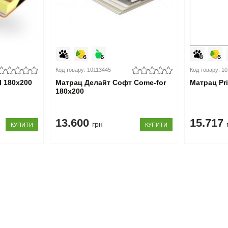
Код товару: 10113445
Код товару: 1
l 180x200
Матрац Делайт Софт Come-for
Матрац Pri
180x200
13.600
15.717
грн
КУПИТИ
КУПИТИ