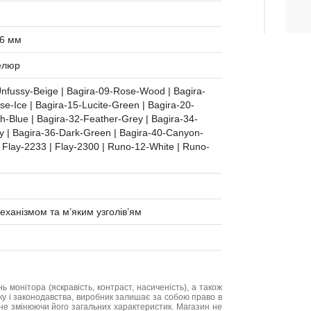
6 мм
велюр
Unfussy-Beige | Bagira-09-Rose-Wood | Bagira-
se-Ice | Bagira-15-Lucite-Green | Bagira-20-
sh-Blue | Bagira-32-Feather-Grey | Bagira-34-
y | Bagira-36-Dark-Green | Bagira-40-Canyon-
| Flay-2233 | Flay-2300 | Runo-12-White | Runo-
ханізмом та м’яким узголів’ям
нь монітора (яскравість, контраст, насиченість), а також
нку і законодавства, виробник залишає за собою право в
не змінюючи його загальних характеристик. Магазин не