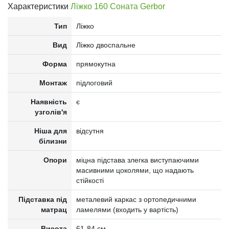
Характеристики
Ліжко 160 Соната Gerbor
Тип
Ліжко
Вид
Ліжко двоспальне
Форма
прямокутна
Монтаж
підлоговий
Наявність
є
узголів'я
Ніша для
відсутня
білизни
Опори
міцна підстава злегка виступаючими
масивними цоколями, що надають
стійкості
Підставка під
металевий каркас з ортопедичними
матрац
ламелями (входить у вартість)
Висота
61-84 см