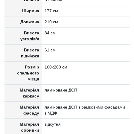
Ширина
177 см
Довжина
210 см
Висота
84 см
узголів'я
Висота
61 см
підніжжя
Розмір
160х200 см
спального
місця
Матеріал
ламіноване ДСП
каркасу
Матеріал
ламіноване ДСП з рамковими фасадами
фасаду
з МДФ
Матеріал
відсутня
оббивки