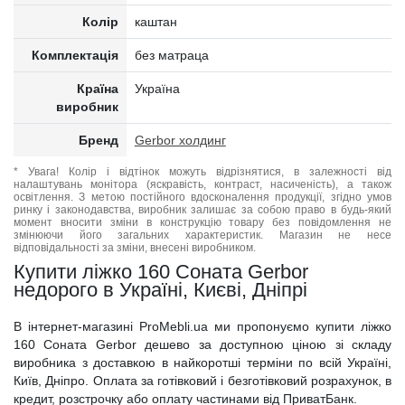
Колір
каштан
Комплектація
без матраца
Країна
Україна
виробник
Бренд
Gerbor холдинг
* Увага! Колір і відтінок можуть відрізнятися, в залежності від
налаштувань монітора (яскравість, контраст, насиченість), а також
освітлення. З метою постійного вдосконалення продукції, згідно умов
ринку і законодавства, виробник залишає за собою право в будь-який
момент вносити зміни в конструкцію товару без повідомлення не
змінюючи його загальних характеристик. Магазин не несе
відповідальності за зміни, внесені виробником.
Купити ліжко 160 Соната Gerbor
недорого в Україні, Києві, Дніпрі
В інтернет-магазині ProMebli.ua ми пропонуємо купити ліжко
160 Соната Gerbor дешево за доступною ціною зі складу
виробника з доставкою в найкоротші терміни по всій Україні,
Київ, Дніпро. Оплата за готівковий і безготівковий розрахунок, в
кредит, розстрочку або оплату частинами від ПриватБанк.