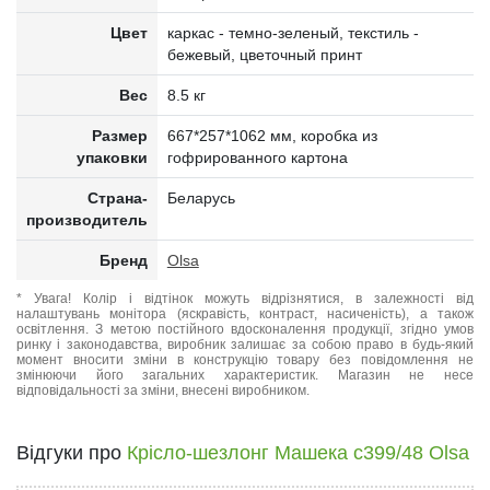
Цвет
каркас - темно-зеленый, текстиль -
бежевый, цветочный принт
Вес
8.5 кг
Размер
667*257*1062 мм, коробка из
упаковки
гофрированного картона
Страна-
Беларусь
производитель
Бренд
Olsa
* Увага! Колір і відтінок можуть відрізнятися, в залежності від
налаштувань монітора (яскравість, контраст, насиченість), а також
освітлення. З метою постійного вдосконалення продукції, згідно умов
ринку і законодавства, виробник залишає за собою право в будь-який
момент вносити зміни в конструкцію товару без повідомлення не
змінюючи його загальних характеристик. Магазин не несе
відповідальності за зміни, внесені виробником.
Відгуки про
Крісло-шезлонг Машека с399/48 Olsa