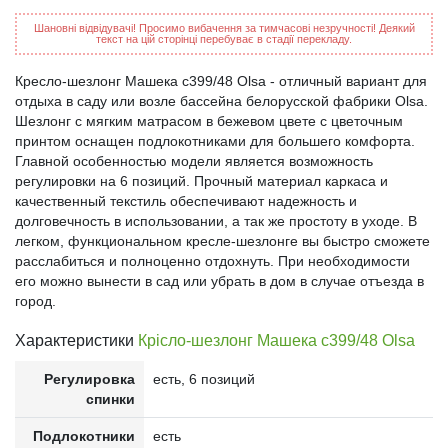
Шановні відвідувачі! Просимо вибачення за тимчасові незручності! Деякий
текст на цій сторінці перебуває в стадії перекладу.
Кресло-шезлонг Машека с399/48 Olsa - отличный вариант для
отдыха в саду или возле бассейна белорусской фабрики Olsa.
Шезлонг с мягким матрасом в бежевом цвете с цветочным
принтом оснащен подлокотниками для большего комфорта.
Главной особенностью модели является возможность
регулировки на 6 позиций. Прочный материал каркаса и
качественный текстиль обеспечивают надежность и
долговечность в использовании, а так же простоту в уходе. В
легком, функциональном кресле-шезлонге вы быстро сможете
расслабиться и полноценно отдохнуть. При необходимости
его можно вынести в сад или убрать в дом в случае отъезда в
город.
Характеристики
Крісло-шезлонг Машека с399/48 Olsa
Регулировка
есть, 6 позиций
спинки
Подлокотники
есть