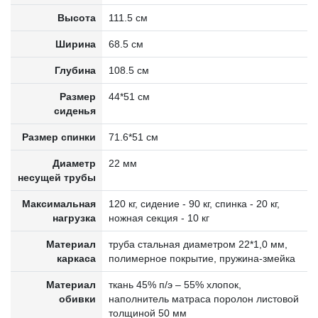
Высота
111.5 см
Ширина
68.5 см
Глубина
108.5 см
Размер
44*51 см
сиденья
Размер спинки
71.6*51 см
Диаметр
22 мм
несущей трубы
Максимальная
120 кг, сидение - 90 кг, спинка - 20 кг,
нагрузка
ножная секция - 10 кг
Материал
труба стальная диаметром 22*1,0 мм,
каркаса
полимерное покрытие, пружина-змейка
Материал
ткань 45% п/э – 55% хлопок,
обивки
наполнитель матраса поролон листовой
толщиной 50 мм