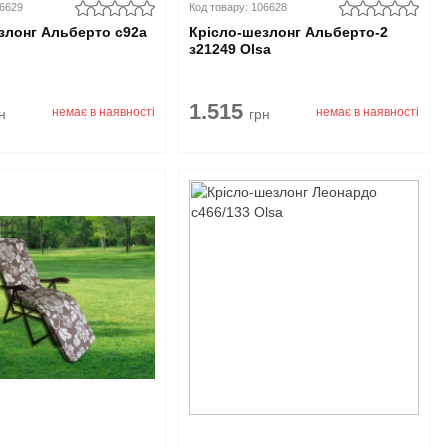
06629
Код товару: 106628
злонг Альберто с92а
Крісло-шезлонг Альберто-2
з21249 Olsa
1.515
немає в наявності
немає в наявності
н
грн