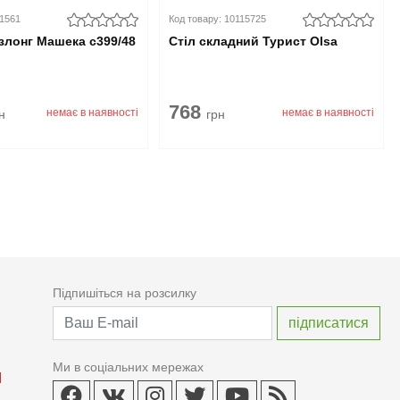
01561
Код товару: 10115725
злонг Машека с399/48
Стіл складний Турист Olsa
768
немає в наявності
немає в наявності
н
грн
Підпишіться на розсилку
Ми в соціальних мережах