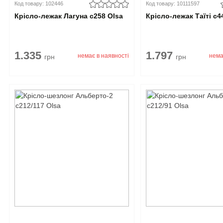
Код товару: 102446
Код товару: 10111597
Крісло-лежак Лагуна с258 Olsa
Крісло-лежак Таїті c4
1.335
1.797
немає в наявності
нема
грн
грн