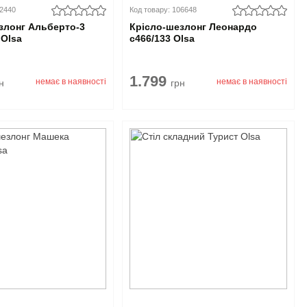
02440
Код товару: 106648
злонг Альберто-3
Крісло-шезлонг Леонардо
 Olsa
с466/133 Olsa
1.799
немає в наявності
немає в наявності
н
грн