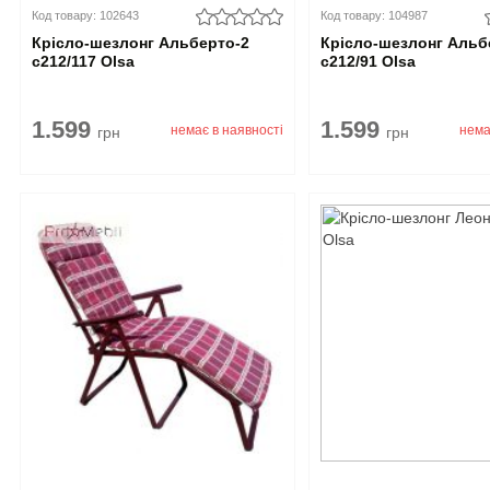
Код товару: 102643
Код товару: 104987
Крісло-шезлонг Альберто-2
Крісло-шезлонг Альб
с212/117 Olsa
с212/91 Olsa
1.599
1.599
немає в наявності
нема
грн
грн