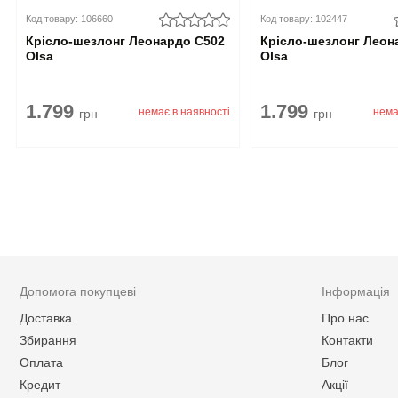
Код товару: 106660
Код товару: 102447
Крісло-шезлонг Леонардо С502
Крісло-шезлонг Леон
Olsa
Olsa
1.799
1.799
немає в наявності
нема
грн
грн
Допомога покупцеві
Інформація
Доставка
Про нас
Збирання
Контакти
Оплата
Блог
Кредит
Акції