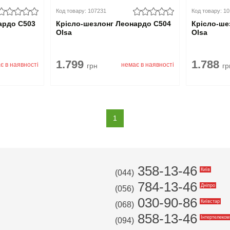
Код товару: 107231
Код товару: 1
ардо С503
Крісло-шезлонг Леонардо С504
Крісло-ше
Olsa
Olsa
1.799
1.788
є в наявності
немає в наявності
грн
гр
(current)
1
358-13-46
Київ
(044)
784-13-46
Дніпро
(056)
030-90-86
Київстар
(068)
858-13-46
Інтертелеком
(094)