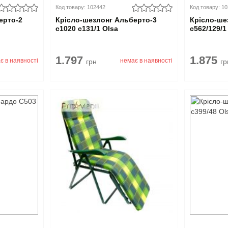
Код товару: 102442
Код товару: 1
ерто-2
Крісло-шезлонг Альберто-3
Крісло-ше
с1020 с131/1 Olsa
с562/129/1
1.797
1.875
є в наявності
немає в наявності
грн
гр