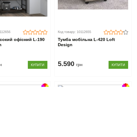
0112656
Код товару: 10112655
сокий офісний L-190
Тумба мобільна L-420 Loft
n
Design
5.590
н
грн
КУПИТИ
КУПИТИ