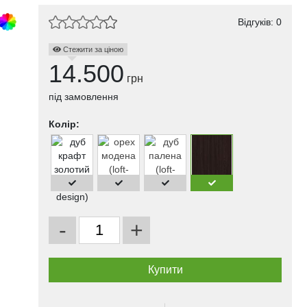
Відгуків: 0
Стежити за ціною
14.500
грн
під замовлення
Колір:
-
+