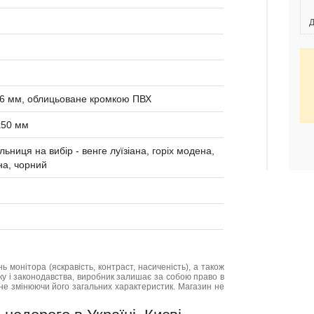
Д
6 мм, облицьоване кромкою ПВХ
x50 мм
льниця на вибір - венге луїзіана, горіх модена,
на, чорний
нь монітора (яскравість, контраст, насиченість), а також
нку і законодавства, виробник залишає за собою право в
не змінюючи його загальних характеристик. Магазин не