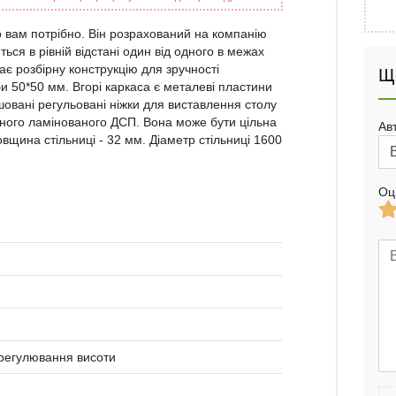
що вам потрібно. Він розрахований на компанію
ться в рівній відстані один від одного в межах
ає розбірну конструкцію для зручності
Щ
и 50*50 мм. Вгорі каркаса є металеві пластини
шовані регульовані ніжки для виставлення столу
оєного ламінованого ДСП. Вона може бути цільна
Ав
овщина стільниці - 32 мм. Діаметр стільниці 1600
Оц
 регулювання висоти