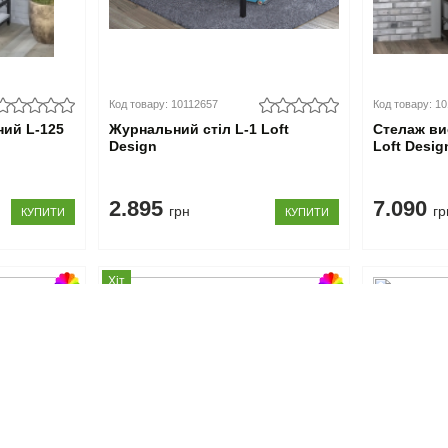
Код товару: 10112657
Код товару: 1
ний L-125
Журнальний стіл L-1 Loft
Стелаж ви
Design
Loft Desig
2.895
7.090
грн
гр
КУПИТИ
КУПИТИ
Хіт