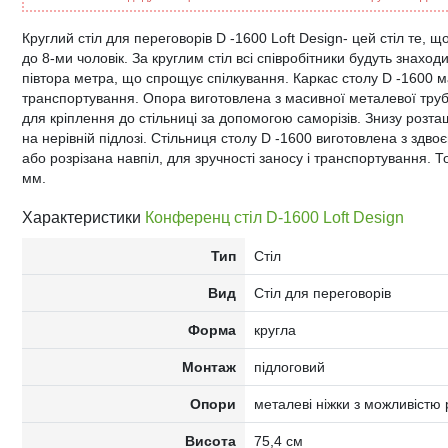
Круглий стіл для переговорів D -1600 Loft Design- цей стіл те, 
до 8-ми чоловік. За круглим стіл всі співробітники будуть знаходи
півтора метра, що спрощує спілкування. Каркас столу D -1600 м
транспортування. Опора виготовлена з масивної металевої труб
для кріплення до стільниці за допомогою саморізів. Знизу розта
на нерівній підлозі. Стільниця столу D -1600 виготовлена з здв
або розрізана навпіл, для зручності заносу і транспортування. Т
мм.
Характеристики
Конференц стіл D-1600 Loft Design
Тип
Стіл
Вид
Стіл для переговорів
Форма
кругла
Монтаж
підлоговий
Опори
металеві ніжки з можливістю
Висота
75,4 см