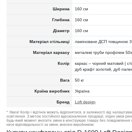
Ширина
160 см
Глибина
160 см
Діаметр
160 см
Матеріал стільниці
ламіноване ДСП товщиною 3
Матеріал каркасу
металеві труби профілем 50
Колір
каркас – чорний матовий | сті
дуб крафт золотий, дуб пале
Вага
50 кг
Країна виробник
Україна
Бренд
Loft design
* Увага! Колір і відтінок можуть відрізнятися, в залежності від налаштува
освітлення. З метою постійного вдосконалення продукції, згідно умов ри
будь-який момент вносити зміни в конструкцію товару без повідомлення 
несе відповідальності за зміни, внесені виробником.