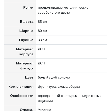
Ручки
продолговатые металлические,
серебристого цвета
Высота
85 см
Ширина
80 см
Глубина
33 см
Материал
ДСП
корпуса
Материал
ДСП
фасада
Цвет
белый / дуб сонома
Комплектация
фурнитура, схема сборки
Особенности
однодверный с четырьмя выдвижными
ящиками
Страна-
Украина