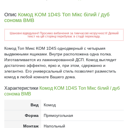
Опис
Комод KOM 1D4S Топ Мікс білий / дуб
сонома ВМВ
Шановні відвідувачі! Просимо вибачення за тимчасові незручності! Деякий
текст на цій сторінці перебуває в стадії перекладу.
Комод Топ Микс KOM 1D4S однодверный с четырьмя
выдвижными ящиками. Внутри расположена одна полка.
Изготавливается из ламинированной ДСП. Комод выглядит
достаточно эффектно, ярко и, при этом, сдержанно и
элегантно. Его универсальный стиль позволяет разместить
комод в любой комнате Вашего дома.
Характеристики
Комод KOM 1D4S Топ Мікс білий / дуб
сонома ВМВ
Вид
Комод
Форма
Прямоугольная
Монтаж
Напольный