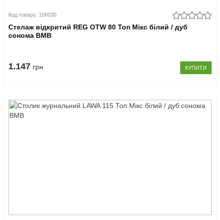
Код товару: 108030
Стелаж відкритий REG OTW 80 Топ Мікс білий / дуб
сонома ВМВ
1.147
грн
КУПИТИ