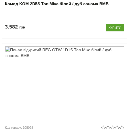
Комод KOM 2D5S Топ Мікс білий / дуб сонома ВМВ
3.582
грн
КУПИТИ
Код товару: 108028