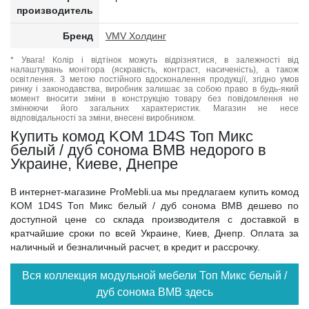
производитель
Бренд
VMV Холдинг
* Увага! Колір і відтінок можуть відрізнятися, в залежності від
налаштувань монітора (яскравість, контраст, насиченість), а також
освітлення. З метою постійного вдосконалення продукції, згідно умов
ринку і законодавства, виробник залишає за собою право в будь-який
момент вносити зміни в конструкцію товару без повідомлення не
змінюючи його загальних характеристик. Магазин не несе
відповідальності за зміни, внесені виробником.
Купить комод KOM 1D4S Топ Микс
белый / дуб сонома ВМВ недорого в
Украине, Киеве, Днепре
В интернет-магазине ProMebli.ua мы предлагаем купить комод
KOM 1D4S Топ Микс белый / дуб сонома ВМВ дешево по
доступной цене со склада производителя с доставкой в
кратчайшие сроки по всей Украине, Киев, Днепр. Оплата за
наличный и безналичный расчет, в кредит и рассрочку.
Вся коллекция модульной мебели Топ Микс белый /
дуб сонома ВМВ здесь