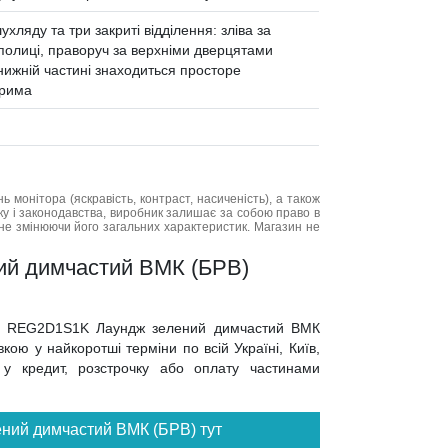
хляду та три закриті відділення: зліва за
полиці, праворуч за верхніми дверцятами
нижній частині знаходиться просторе
ерима
нь монітора (яскравість, контраст, насиченість), а також
нку і законодавства, виробник залишає за собою право в
не змінюючи його загальних характеристик. Магазин не
ий димчастий ВМК (БРВ)
мод REG2D1S1K Лаундж зелений димчастий ВМК
ою у найкоротші терміни по всій Україні, Київ,
, у кредит, розстрочку або оплату частинами
ений димчастий ВМК (БРВ) тут