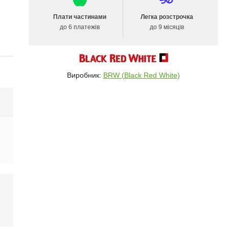
Плати частинами
Легка розстрочка
до 6 платежів
до 9 місяців
Виробник:
BRW (Black Red White)
і