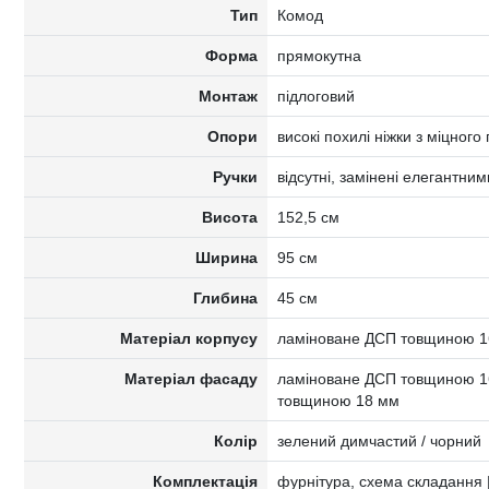
Тип
Комод
Форма
прямокутна
Монтаж
підлоговий
Опори
високі похилі ніжки з міцного
Ручки
відсутні, замінені елегантн
Висота
152,5 см
Ширина
95 см
Глибина
45 см
Матеріал корпусу
ламіноване ДСП товщиною 1
Матеріал фасаду
ламіноване ДСП товщиною 1
товщиною 18 мм
Колір
зелений димчастий / чорний
Комплектація
фурнітура, схема складання |