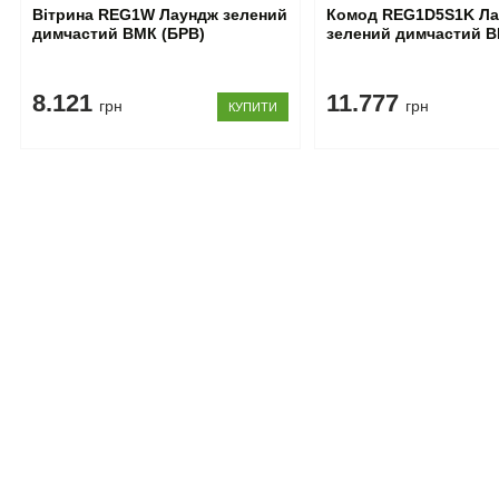
Вітрина REG1W Лаундж зелений
Комод REG1D5S1K Л
димчастий ВМК (БРВ)
зелений димчастий В
8.121
11.777
грн
грн
КУПИТИ
З даним товаром також купил
Набір