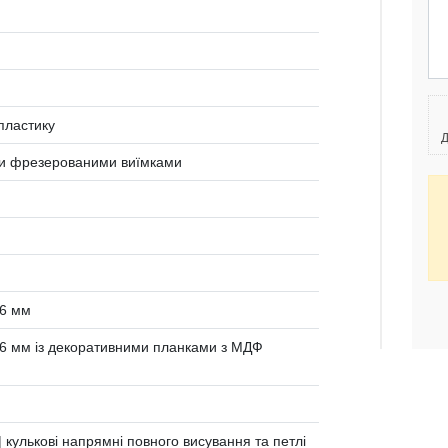
 пластику
Д
ими фрезерованими виїмками
6 мм
6 мм із декоративними планками з МДФ
 кулькові напрямні повного висування та петлі