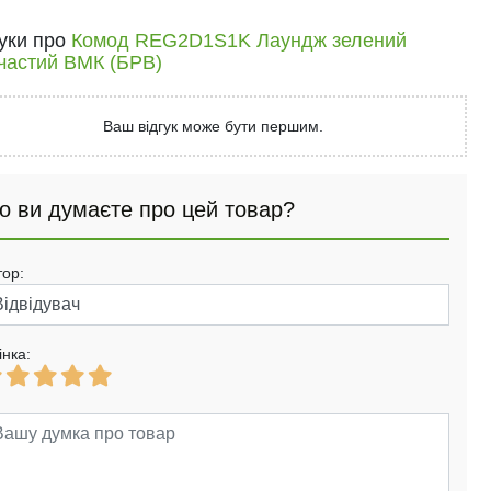
гуки про
Комод REG2D1S1K Лаундж зелений
частий ВМК (БРВ)
Ваш відгук може бути першим.
о ви думаєте про цей товар?
тор:
інка: