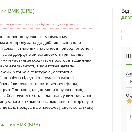
ий ВМК (БРВ)
Від
дим
 текст на цій сторінці перебуває в стадії перекладу.
 втілення сучасного мінімалізму і
смаком, продумано до дрібниць, сповнено
гармонії, глибини і чарівності природної зелені.
ліва за дверцятами встановлені три полиці,
Щ
ижній частині знаходиться просторе відділення
ної елегантності, в якій кожна деталь
вками з тонкою текстурою, елегантно
Ав
 повністю відсутністю ручок, замінені
ивої виразності та витонченості форм;
укції легкості, акцентуючи її сучасні лінії,
Оц
забезпечує м'якість і плавність у використанні.
уканого, стильного і гармонійного інтер'єру, в
а деталь працює на атмосферу спокою, затишку
частий ВМК (БРВ)