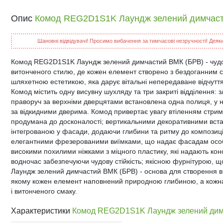
Опис
Комод REG2D1S1K Лаундж зелений димчаст
Шановні відвідувачі! Просимо вибачення за тимчасові незручності! Деякий
Комод REG2D1S1K Лаундж зелений димчастий ВМК (БРВ) - чудове
витонченого стилю, де кожен елемент створено з бездоганним 
шляхетною естетикою, яка дарує вітальні непередаване відчуття 
Комод містить одну висувну шухляду та три закриті відділення: з
праворуч за верхніми дверцятами встановлена одна полиця, у н
за відкидними дверима. Комод привертає увагу втіленням стрима
продумана до досконалості; вертикальними декоративними вста
інтегрованою у фасади, додаючи глибини та ритму до композиції;
елегантними фрезерованими виїмками, що надає фасадам особл
високими похилими ніжками з міцного пластику, які надають констр
водночас забезпечуючи чудову стійкість; якісною фурнітурою, що 
Лаундж зелений димчастий ВМК (БРВ) - основа для створення виш
якому кожен елемент наповнений природною глибиною, а кожн
і витонченого смаку.
Характеристики
Комод REG2D1S1K Лаундж зелений дим