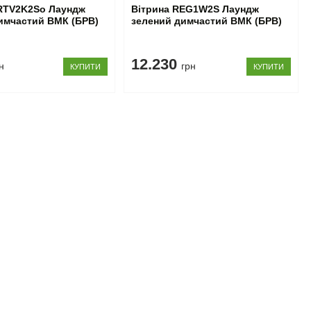
RTV2K2So Лаундж
Вітрина REG1W2S Лаундж
имчастий ВМК (БРВ)
зелений димчастий ВМК (БРВ)
12.230
н
грн
КУПИТИ
КУПИТИ