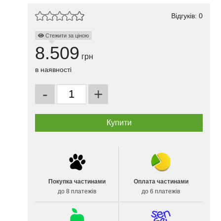
Відгуків: 0
Стежити за ціною
8.509
грн
в наявності
-
+
Покупка частинами
Оплата частинами
до 8 платежів
до 6 платежів