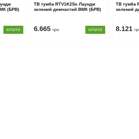
аундж
ТВ тумба RTV1K2So Лаундж
ТВ тумба 
МК (БРВ)
зелений димчастий ВМК (БРВ)
зелений д
6.665
8.121
грн
гр
КУПИТИ
КУПИТИ
и: