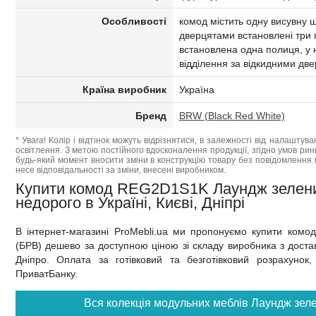
Особливості
комод містить одну висувну шу
дверцятами встановлені три 
встановлена одна полиця, у 
відділення за відкидними дв
Країна виробник
Україна
Бренд
BRW (Black Red White)
* Увага! Колір і відтінок можуть відрізнятися, в залежності від налаштува
освітлення. З метою постійного вдосконалення продукції, згідно умов ри
будь-який момент вносити зміни в конструкцію товару без повідомлення 
несе відповідальності за зміни, внесені виробником.
Купити комод REG2D1S1K Лаундж зелен
недорого в Україні, Києві, Дніпрі
В інтернет-магазині ProMebli.ua ми пропонуємо купити ко
(БРВ) дешево за доступною ціною зі складу виробника з доставк
Дніпро. Оплата за готівковий та безготівковий розрахунок
ПриватБанку.
Вся колекція модульних меблів Лаундж зел