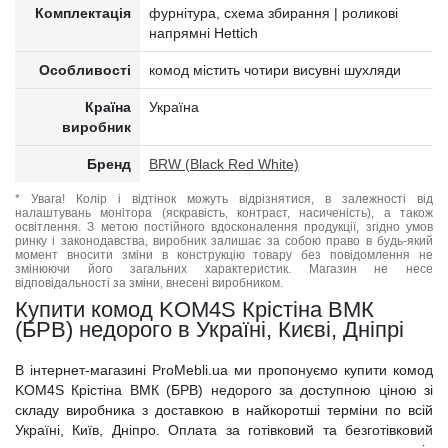
Комплектація
фурнітура, схема збирання | роликові
напрямні Hettich
Особливості
комод містить чотири висувні шухляди
Країна
Україна
виробник
Бренд
BRW (Black Red White)
* Увага! Колір і відтінок можуть відрізнятися, в залежності від
налаштувань монітора (яскравість, контраст, насиченість), а також
освітлення. З метою постійного вдосконалення продукції, згідно умов
ринку і законодавства, виробник залишає за собою право в будь-який
момент вносити зміни в конструкцію товару без повідомлення не
змінюючи його загальних характеристик. Магазин не несе
відповідальності за зміни, внесені виробником.
Купити комод KOM4S Крістіна ВМК
(БРВ) недорого в Україні, Києві, Дніпрі
В інтернет-магазині ProMebli.ua ми пропонуємо купити комод
KOM4S Крістіна ВМК (БРВ) недорого за доступною ціною зі
складу виробника з доставкою в найкоротші терміни по всій
Україні, Київ, Дніпро. Оплата за готівковий та безготівковий