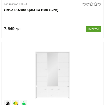
Код товару: 100244
Ліжко LOZ/90 Крістіна ВМК (БРВ)
7.549
грн
КУПИТИ