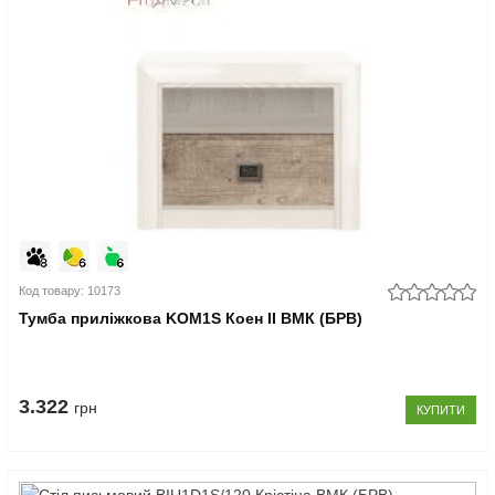
Код товару: 10173
Тумба приліжкова KOM1S Коен II ВМК (БРВ)
3.322
грн
КУПИТИ