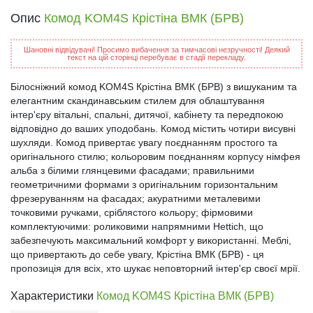
Опис
Комод KOM4S Крістіна ВМК (БРВ)
Шановні відвідувачі! Просимо вибачення за тимчасові незручності! Деякий
текст на цій сторінці перебуває в стадії перекладу.
Білосніжний комод KOM4S Крістіна ВМК (БРВ) з вишуканим та
елегантним скандинавським стилем для облаштування
інтер'єру вітальні, спальні, дитячої, кабінету та передпокою
відповідно до ваших уподобань. Комод містить чотири висувні
шухляди. Комод привертає увагу поєднанням простого та
оригінального стилю; кольоровим поєднанням корпусу німфея
альба з білими глянцевими фасадами; правильними
геометричними формами з оригінальним горизонтальним
фрезеруванням на фасадах; акуратними металевими
точковими ручками, сріблястого кольору; фірмовими
комплектуючими: роликовими напрямними Hettich, що
забезпечують максимальний комфорт у використанні. Меблі,
що привертають до себе увагу, Крістіна ВМК (БРВ) - ця
пропозиція для всіх, хто шукає неповторний інтер'єр своєї мрії.
Характеристики
Комод KOM4S Крістіна ВМК (БРВ)