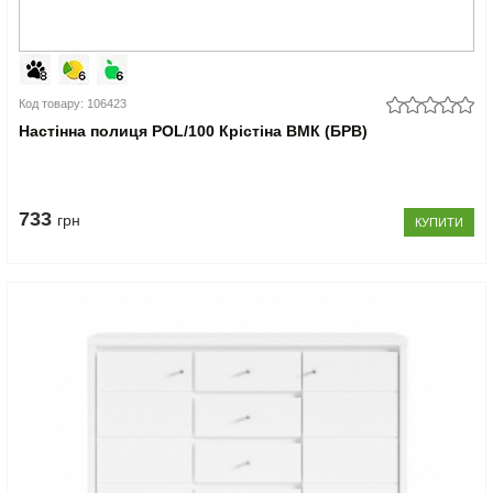
Код товару: 106423
Настінна полиця POL/100 Крістіна ВМК (БРВ)
733
грн
КУПИТИ