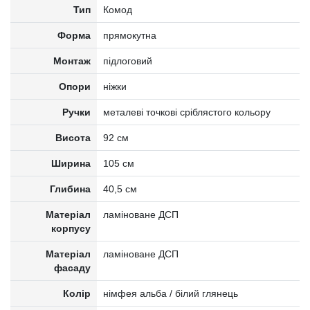
Тип
Комод
Форма
прямокутна
Монтаж
підлоговий
Опори
ніжки
Ручки
металеві точкові сріблястого кольору
Висота
92 см
Ширина
105 см
Глибина
40,5 см
Матеріал
ламіноване ДСП
корпусу
Матеріал
ламіноване ДСП
фасаду
Колір
німфея альба / білий глянець