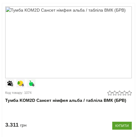
Код товару: 1074
Тумба KOM2D Сансет німфея альба / табліла ВМК (БРВ)
3.311
грн
КУПИТИ