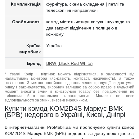
Комплектація
фурнітура, схема складання | петлі та
телескопічні направляючі
Особливості
комод містить чотири висувні шухляди та
два закриті відділення з полицею в
кожному
Країна
Україна
виробник
Бренд
BRW (Black Red White)
* Увага! Колір і відтінок можуть відрізнятися, в залежності від
налаштувань монітора (яскравість, контраст, насиченість), а також
освітлення. З метою постійного вдосконалення продукції, згідно умов
ринку і законодавства, виробник залишає за собою право в будь-який
момент вносити зміни в конструкцію товару без повідомлення не
змінюючи його загальних характеристик. Магазин не несе
відповідальності за зміни, внесені виробником.
Купити комод KOM2D4S Маркус ВМК
(БРВ) недорого в Україні, Києві, Дніпрі
В інтернет-магазині ProMebli.ua ми пропонуємо купити комод
KOM2D4S Маркус ВМК (БРВ) недорого за доступною ціною зі