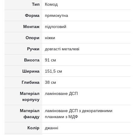
Тип
Комод
Форма
прямокутна
Монтаж
підлоговий
Опори
ніжки
Ручки
довгасті металеві
Висота
91 см
Ширина
151,5 см
Глибина
38 см
Матеріал
ламіноване ДСП
корпусу
Матеріал
ламіноване ДСП з декоративними
фасаду
планками з МДФ
Колір
джанні