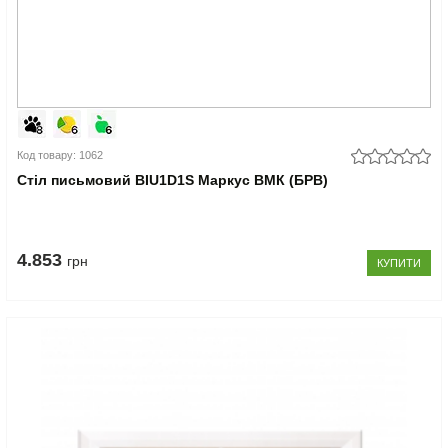
Код товару: 1062
Стіл письмовий BIU1D1S Маркус ВМК (БРВ)
4.853
грн
КУПИТИ