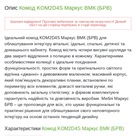
Опис
Комод KOM2D4S Маркус ВМК (БРВ)
Шановні відвідувачі! Просимо вибачення за тимчасові незручності! Деякий
текст на цій сторінці перебуває в стадії перекладу.
Ідеальний комод KOM2D4S Маркус ВМК (БРВ) для
облаштування інтер'єру вітальні, їдальні, спальні, дитячої та
домашнього кабінету. Комод містить чотири висувні шухляди та
два закриті відділення з полицею в кожному. Характерними
особливостями колекції є ідеальне поєднання
функціональності, простих форм та оригінального світлого
відтінка «джанні» з дивовижним малюнком; масивний корпус,
який пом'якшують декоративні планки, встановлені по
периметру всіх елементів; довгасті металеві ручки, які
доповнюють загальну стилістику; а фірмові комплектуючі
гарантують надійність та довговічність виробам. Меблі Маркус
БРВ – це пропозиція для всіх, хто шукає функціональні та
практичні рішення для облаштування свого неповторного
інтер'єру на основі останніх тенденцій дизайну.
Характеристики
Комод KOM2D4S Маркус ВМК (БРВ)