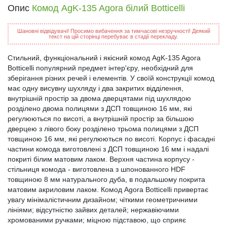
Опис
Комод AgK-135 Agora білий Botticelli
Шановні відвідувачі! Просимо вибачення за тимчасові незручності! Деякий
текст на цій сторінці перебуває в стадії перекладу.
Стильний, функціональний і якісний комод AgK-135 Agora
Botticelli популярний предмет інтер'єру, необхідний для
зберігання різних речей і елементів. У своїй конструкції комод
має одну висувну шухляду і два закритих відділення,
внутрішній простір за двома дверцятами під шухлядою
розділено двома полицями з ДСП товщиною 16 мм, які
регулюються по висоті, а внутрішній простір за більшою
дверцею з лівого боку розділено трьома полицями з ДСП
товщиною 16 мм, які регулюються по висоті. Корпус і фасадні
частини комода виготовлені з ДСП товщиною 16 мм і надалі
покриті білим матовим лаком. Верхня частина корпусу -
стільниця комода - виготовлена з шпонованного HDF
товщиною 8 мм натурального дуба, в подальшому покрита
матовим акриловим лаком. Комод Agora Botticelli привертає
увагу мінімалістичним дизайном; чіткими геометричними
лініями; відсутністю зайвих деталей; нержавіючими
хромованими ручками; міцною підставою, що сприяє