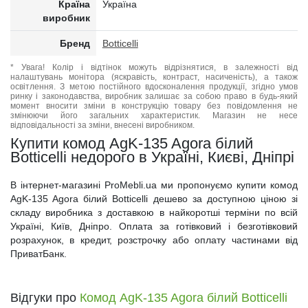
Країна
Україна
виробник
Бренд
Botticelli
* Увага! Колір і відтінок можуть відрізнятися, в залежності від
налаштувань монітора (яскравість, контраст, насиченість), а також
освітлення. З метою постійного вдосконалення продукції, згідно умов
ринку і законодавства, виробник залишає за собою право в будь-який
момент вносити зміни в конструкцію товару без повідомлення не
змінюючи його загальних характеристик. Магазин не несе
відповідальності за зміни, внесені виробником.
Купити комод AgK-135 Agora білий
Botticelli недорого в Україні, Києві, Дніпрі
В інтернет-магазині ProMebli.ua ми пропонуємо купити комод
AgK-135 Agora білий Botticelli дешево за доступною ціною зі
складу виробника з доставкою в найкоротші терміни по всій
Україні, Київ, Дніпро. Оплата за готівковий і безготівковий
розрахунок, в кредит, розстрочку або оплату частинами від
ПриватБанк.
Відгуки про
Комод AgK-135 Agora білий Botticelli