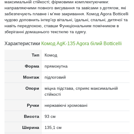
максимальній стійкості; фірмовими комплектуючими:
направляючими повного висування та завісами з дотягом, які
забезпечують плавне і м'яке закривання. Комод Agora Botticelli
чудово доповнить інтер'єр вітальні, їдальні, спальні, дитячої та
навіть передпокою, ставши Функціональним помічником в
зберіганні домашнього текстилю та одягу.
Характеристики
Комод AgK-135 Agora білий Botticelli
Тип
Комод
Форма
прямокутна
Монтаж
підлоговий
Опори
міцна підстава, сприяє максимальній
стійкості
Ручки
нержавіючі хромовані
Висота
93 см
Ширина
135,1 см