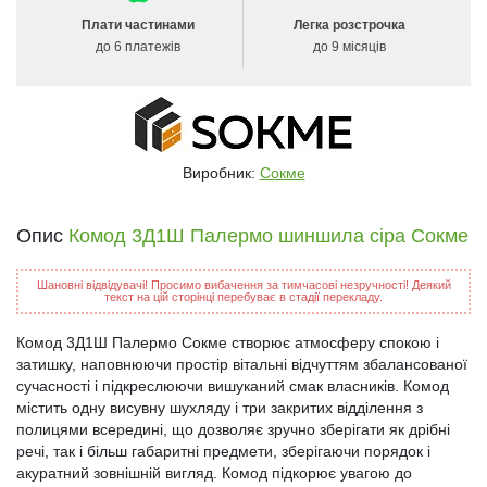
Плати частинами
Легка розстрочка
до 6 платежів
до 9 місяців
Виробник:
Сокме
Опис
Комод 3Д1Ш Палермо шиншила сіра Сокме
Шановні відвідувачі! Просимо вибачення за тимчасові незручності! Деякий
текст на цій сторінці перебуває в стадії перекладу.
Комод 3Д1Ш Палермо Сокме створює атмосферу спокою і
затишку, наповнюючи простір вітальні відчуттям збалансованої
сучасності і підкреслюючи вишуканий смак власників. Комод
містить одну висувну шухляду і три закритих відділення з
полицями всередині, що дозволяє зручно зберігати як дрібні
речі, так і більш габаритні предмети, зберігаючи порядок і
акуратний зовнішній вигляд. Комод підкорює увагою до