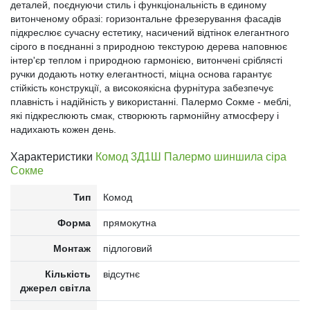
деталей, поєднуючи стиль і функціональність в єдиному
витонченому образі: горизонтальне фрезерування фасадів
підкреслює сучасну естетику, насичений відтінок елегантного
сірого в поєднанні з природною текстурою дерева наповнює
інтер'єр теплом і природною гармонією, витончені сріблясті
ручки додають нотку елегантності, міцна основа гарантує
стійкість конструкції, а високоякісна фурнітура забезпечує
плавність і надійність у використанні. Палермо Сокме - меблі,
які підкреслюють смак, створюють гармонійну атмосферу і
надихають кожен день.
Характеристики
Комод 3Д1Ш Палермо шиншила сіра
Сокме
Тип
Комод
Форма
прямокутна
Монтаж
підлоговий
Кількість
відсутнє
джерел світла