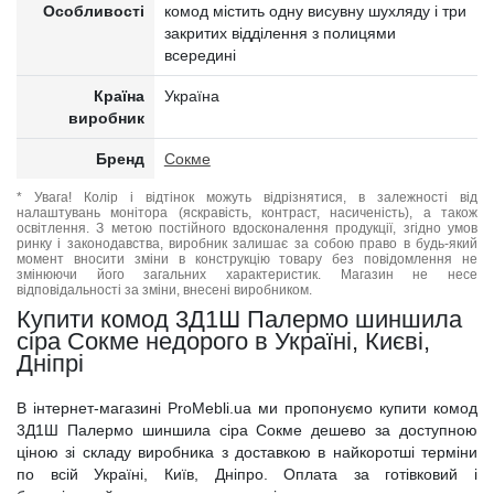
Особливості
комод містить одну висувну шухляду і три
закритих відділення з полицями
всередині
Країна
Україна
виробник
Бренд
Сокме
* Увага! Колір і відтінок можуть відрізнятися, в залежності від
налаштувань монітора (яскравість, контраст, насиченість), а також
освітлення. З метою постійного вдосконалення продукції, згідно умов
ринку і законодавства, виробник залишає за собою право в будь-який
момент вносити зміни в конструкцію товару без повідомлення не
змінюючи його загальних характеристик. Магазин не несе
відповідальності за зміни, внесені виробником.
Купити комод 3Д1Ш Палермо шиншила
сіра Сокме недорого в Україні, Києві,
Дніпрі
В інтернет-магазині ProMebli.ua ми пропонуємо купити комод
3Д1Ш Палермо шиншила сіра Сокме дешево за доступною
ціною зі складу виробника з доставкою в найкоротші терміни
по всій Україні, Київ, Дніпро. Оплата за готівковий і