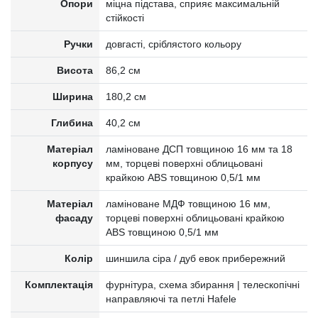
Опори
міцна підстава, сприяє максимальній
стійкості
Ручки
довгасті, сріблястого кольору
Висота
86,2 см
Ширина
180,2 см
Глибина
40,2 см
Матеріал
ламіноване ДСП товщиною 16 мм та 18
корпусу
мм, торцеві поверхні облицьовані
крайкою ABS товщиною 0,5/1 мм
Матеріал
ламіноване МДФ товщиною 16 мм,
фасаду
торцеві поверхні облицьовані крайкою
ABS товщиною 0,5/1 мм
Колір
шиншила сіра / дуб евок прибережний
Комплектація
фурнітура, схема збирання | телескопічні
направляючі та петлі Hafele