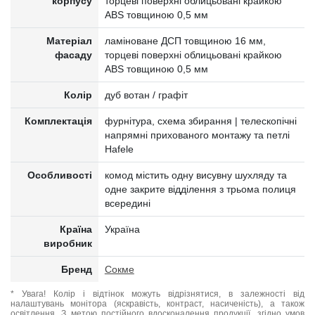
корпусу
торцеві поверхні облицьовані крайкою
ABS товщиною 0,5 мм
Матеріал
ламіноване ДСП товщиною 16 мм,
фасаду
торцеві поверхні облицьовані крайкою
ABS товщиною 0,5 мм
Колір
дуб вотан / графіт
Комплектація
фурнітура, схема збирання | телескопічні
напрямні прихованого монтажу та петлі
Hafele
Особливості
комод містить одну висувну шухляду та
одне закрите відділення з трьома полиця
всередині
Країна
Україна
виробник
Бренд
Сокме
* Увага! Колір і відтінок можуть відрізнятися, в залежності від
налаштувань монітора (яскравість, контраст, насиченість), а також
освітлення. З метою постійного вдосконалення продукції, згідно умов