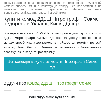
ринку і законодавства, виробник залишає за собою право в будь-який
момент вносити зміни в конструкцію товару без повідомлення не
змінюючи його загальних характеристик. Магазин не несе
відповідальності за зміни, внесені виробником.
Купити комод 2Д1Ш Нітро графіт Сокме
недорого в Україні, Києві, Дніпрі
В інтернет-магазині ProMebli.ua ми пропонуємо купити комод
2Д1Ш Нітро графіт Сокме дешево за доступною ціною зі
складу виробника з доставкою в найкоротші терміни по всій
Україні, Київ, Дніпро. Оплата за готівковий і безготівковий
розрахунок, в кредит і розстрочку.
Вся колекція модульних меблів Нітро графіт Сокме
тут
Відгуки про
Комод 2Д1Ш Нітро графіт Сокме
Ваш відгук може бути першим.