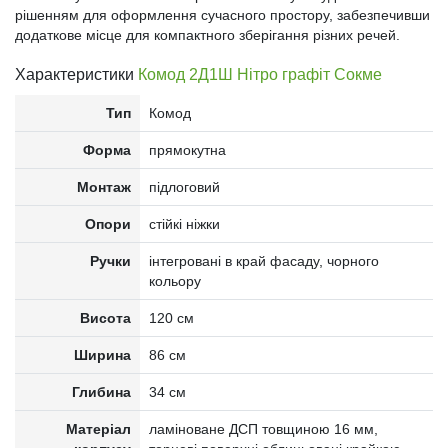
рішенням для оформлення сучасного простору, забезпечивши
додаткове місце для компактного зберігання різних речей.
Характеристики
Комод 2Д1Ш Нітро графіт Сокме
Тип
Комод
Форма
прямокутна
Монтаж
підлоговий
Опори
стійкі ніжки
Ручки
інтегровані в край фасаду, чорного
кольору
Висота
120 см
Ширина
86 см
Глибина
34 см
Матеріал
ламіноване ДСП товщиною 16 мм,