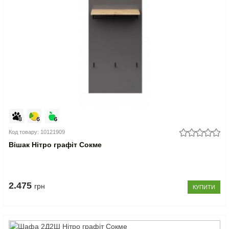
Код товару: 10121909
Вішак Нітро графіт Сокме
2.475
грн
КУПИТИ