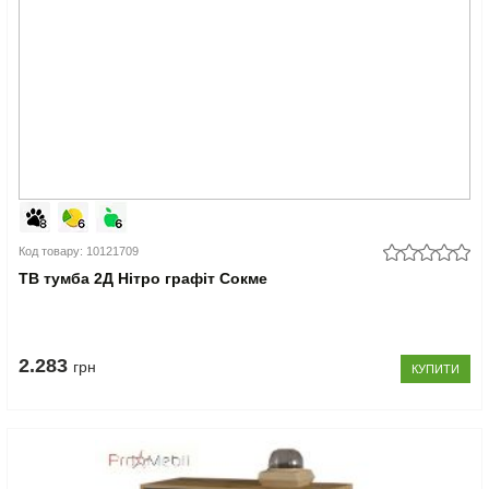
Код товару: 10121709
ТВ тумба 2Д Нітро графіт Сокме
2.283
грн
КУПИТИ