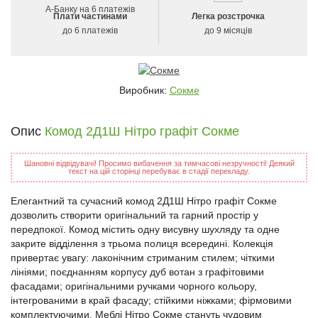
Плати частинами
Легка розстрочка
до 6 платежів
до 9 місяців
Виробник:
Сокме
Опис
Комод 2Д1Ш Нітро графіт Сокме
Шановні відвідувачі! Просимо вибачення за тимчасові незручності! Деякий
текст на цій сторінці перебуває в стадії перекладу.
Елегантний та сучасний комод 2Д1Ш Нітро графіт Сокме
дозволить створити оригінальний та гарний простір у
передпокої. Комод містить одну висувну шухляду та одне
закрите відділення з трьома полиця всередині. Колекція
привертає увагу: лаконічним стриманим стилем; чіткими
лініями; поєднанням корпусу дуб вотан з графітовими
фасадами; оригінальними ручками чорного кольору,
інтегрованими в край фасаду; стійкими ніжками; фірмовими
комплектуючими. Меблі Нітро Сокме стануть чудовим