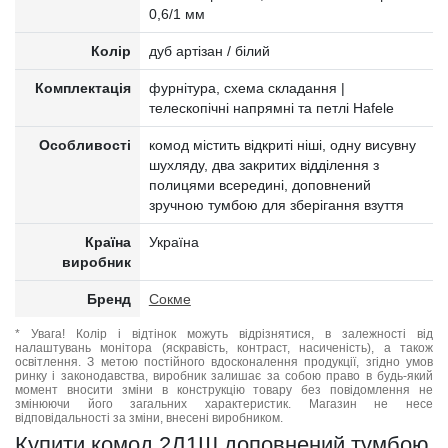
0,6/1 мм
Колір
дуб артізан / білий
Комплектація
фурнітура, схема складання |
телескопічні напрямні та петлі Hafele
Особливості
комод містить відкриті ніші, одну висувну
шухляду, два закритих відділення з
полицями всередині, доповнений
зручною тумбою для зберігання взуття
Країна
Україна
виробник
Бренд
Сокме
* Увага! Колір і відтінок можуть відрізнятися, в залежності від
налаштувань монітора (яскравість, контраст, насиченість), а також
освітлення. З метою постійного вдосконалення продукції, згідно умов
ринку і законодавства, виробник залишає за собою право в будь-який
момент вносити зміни в конструкцію товару без повідомлення не
змінюючи його загальних характеристик. Магазин не несе
відповідальності за зміни, внесені виробником.
Купити комод 2Д1Ш доповнений тумбою