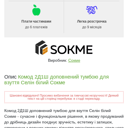
Плати частинами
Легка розстрочка
до 6 платежів
до 9 місяців
Виробник:
Сокме
Опис
Комод 2Д1Ш доповнений тумбою для
взуття Селін білий Сокме
Шановні відвідувачі! Просимо вибачення за тимчасові незручності! Деякий
текст на цій сторінці перебуває в стадії перекладу.
Комод 2Д1Ш доповнений тумбою для взуття Селін білий
Сокме - сучасне і функціональне рішення, в якому продуманий
до дрібниць дизайн поєднує зручність, естетику і затишок,
створюючи з перших хвилин відчуття організованого, стильного