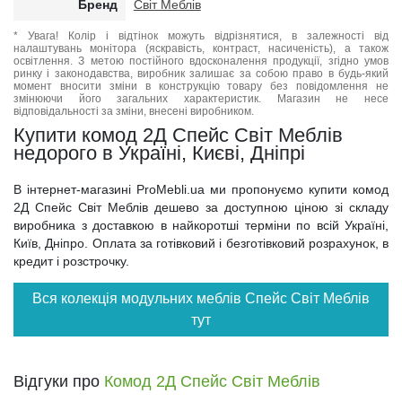
Бренд
Світ Меблів
* Увага! Колір і відтінок можуть відрізнятися, в залежності від
налаштувань монітора (яскравість, контраст, насиченість), а також
освітлення. З метою постійного вдосконалення продукції, згідно умов
ринку і законодавства, виробник залишає за собою право в будь-який
момент вносити зміни в конструкцію товару без повідомлення не
змінюючи його загальних характеристик. Магазин не несе
відповідальності за зміни, внесені виробником.
Купити комод 2Д Спейс Світ Меблів
недорого в Україні, Києві, Дніпрі
В інтернет-магазині ProMebli.ua ми пропонуємо купити комод
2Д Спейс Світ Меблів дешево за доступною ціною зі складу
виробника з доставкою в найкоротші терміни по всій Україні,
Київ, Дніпро. Оплата за готівковий і безготівковий розрахунок, в
кредит і розстрочку.
Вся колекція модульних меблів Спейс Світ Меблів
тут
Відгуки про
Комод 2Д Спейс Світ Меблів