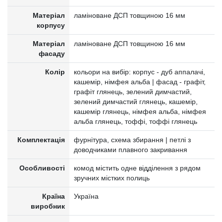
Матеріал
ламіноване ДСП товщиною 16 мм
корпусу
Матеріал
ламіноване ДСП товщиною 16 мм
фасаду
Колір
кольори на вибір: корпус - дуб аппалачі,
кашемір, німфея альба | фасад - графіт,
графіт глянець, зелений димчастий,
зелений димчастий глянець, кашемір,
кашемір глянець, німфея альба, німфея
альба глянець, тоффі, тоффі глянець
Комплектація
фурнітура, схема збирання | петлі з
доводчиками плавного закривання
Особливості
комод містить одне відділення з рядом
зручних містких полиць
Країна
Україна
виробник