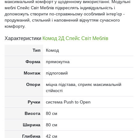
максимальний комфорт у щоденному використанні. Модульні
меблі Спейс Світ Меблів підкреслять індивідуальність і
допоможуть створити по-справжньому особливий інтер'єр -
продуманий, стильний і наповнений відчуттям сучасного
комфорту.
Характеристики
Комод 2Д Спейс Світ Меблів
Тип
Комод
Форма
прямокутна
Монтаж
підлоговий
Опори
міцна підстава, сприяє максимальній
стійкості
Ручки
система Push to Open
Висота
80 см
Ширина
80 см
Глибина
42 см