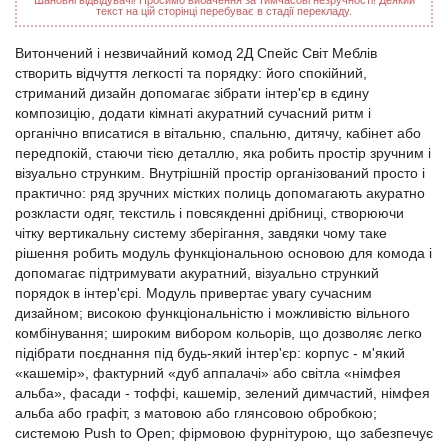
Шановні відвідувачі! Просимо вибачення за тимчасові незручності! Деякий
текст на цій сторінці перебуває в стадії перекладу.
Витончений і незвичайний комод 2Д Спейс Світ Меблів
створить відчуття легкості та порядку: його спокійний,
стриманий дизайн допомагає зібрати інтер'єр в єдину
композицію, додати кімнаті акуратний сучасний ритм і
органічно вписатися в вітальню, спальню, дитячу, кабінет або
передпокій, стаючи тією деталлю, яка робить простір зручним і
візуально струнким. Внутрішній простір організований просто і
практично: ряд зручних містких полиць допомагають акуратно
розкласти одяг, текстиль і повсякденні дрібниці, створюючи
чітку вертикальну систему зберігання, завдяки чому таке
рішення робить модуль функціональною основою для комода і
допомагає підтримувати акуратний, візуально стрункий
порядок в інтер'єрі. Модуль привертає увагу сучасним
дизайном; високою функціональністю і можливістю вільного
комбінування; широким вибором кольорів, що дозволяє легко
підібрати поєднання під будь-який інтер'єр: корпус - м'який
«кашемір», фактурний «дуб аппалачі» або світла «німфея
альба», фасади - тоффі, кашемір, зелений димчастий, німфея
альба або графіт, з матовою або глянсовою обробкою;
системою Push to Open; фірмовою фурнітурою, що забезпечує