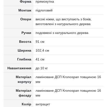
Форма
прямокутна
Монтаж
підлоговий
Опори
високі ніжки, що виступають з боків,
виготовлені з натурального дерева
Ручки
подовжені з натурального дерева
Висота
91 см
Ширина
102,4 см
Глибина
41 см
Навантаження
до 10 кг
Матеріал
ламіноване ДСП Kronospan товщиною 16
корпусу
мм
Матеріал
ламіноване ДСП Kronospan товщиною 16
фасаду
мм
Колір
антрацит