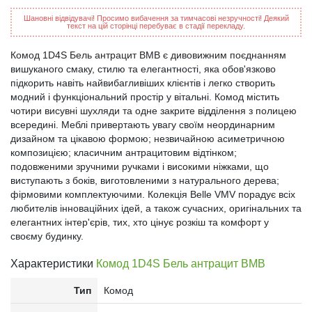
Шановні відвідувачі! Просимо вибачення за тимчасові незручності! Деякий
текст на цій сторінці перебуває в стадії перекладу.
Комод 1D4S Бель антрацит ВМВ є дивовижним поєднанням
вишуканого смаку, стилю та елегантності, яка обов'язково
підкорить навіть найвибагливіших клієнтів і легко створить
модний і функціональний простір у вітальні. Комод містить
чотири висувні шухляди та одне закрите відділення з полицею
всередині. Меблі привертають увагу своїм неординарним
дизайном та цікавою формою; незвичайною асиметричною
композицією; класичним антрацитовим відтінком;
подовженими зручними ручками і високими ніжками, що
виступають з боків, виготовленими з натурального дерева;
фірмовими комплектуючими. Колекція Belle VMV порадує всіх
любителів інноваційних ідей, а також сучасних, оригінальних та
елегантних інтер'єрів, тих, хто цінує розкіш та комфорт у
своєму будинку.
Характеристики
Комод 1D4S Бель антрацит ВМВ
Тип
Комод