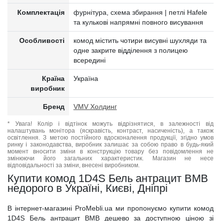
Комплектація
фурнітура, схема збирання | петлі Hafele
та кулькові напрямні повного висування
Особливості
комод містить чотири висувні шухляди та
одне закрите відділення з полицею
всередині
Країна
Україна
виробник
Бренд
VMV Холдинг
* Увага! Колір і відтінок можуть відрізнятися, в залежності від
налаштувань монітора (яскравість, контраст, насиченість), а також
освітлення. З метою постійного вдосконалення продукції, згідно умов
ринку і законодавства, виробник залишає за собою право в будь-який
момент вносити зміни в конструкцію товару без повідомлення не
змінюючи його загальних характеристик. Магазин не несе
відповідальності за зміни, внесені виробником.
Купити комод 1D4S Бель антрацит ВМВ
недорого в Україні, Києві, Дніпрі
В інтернет-магазині ProMebli.ua ми пропонуємо купити комод
1D4S Бель антрацит ВМВ дешево за доступною ціною зі