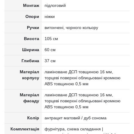
Монтаж
підлоговий
Опори
ніжки
Ручки
витончені, чорного кольору
Висота
105 см
Ширина
60 см
Глибина
37 см
Матеріал
ламіноване ДСП товщиною 16 мм,
корпусу
торцеві поверхні облицьовані кромкою
ABS товщиною 0,5 мм
Матеріал
ламіноване ДСП товщиною 16 мм,
фасаду
торцеві поверхні облицьовані кромкою
ABS товщиною 0,5 мм
Колір
антрацит матовий / дуб сонома
Комплектація
фурнітура, схема складання |