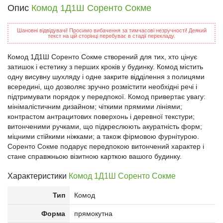
Опис
Комод 1Д1Ш Соренто Сокме
Шановні відвідувачі! Просимо вибачення за тимчасові незручності! Деякий
текст на цій сторінці перебуває в стадії перекладу.
Комод 1Д1Ш Соренто Сокме створений для тих, хто цінує
затишок і естетику з перших кроків у будинку. Комод містить
одну висувну шухляду і одне закрите відділення з полицями
всередині, що дозволяє зручно розмістити необхідні речі і
підтримувати порядок у передпокої. Комод привертає увагу:
мінімалістичним дизайном; чіткими прямими лініями;
контрастом антрацитових поверхонь і деревної текстури;
витонченими ручками, що підкреслюють акуратність форм;
міцними стійкими ніжками; а також фірмовою фурнітурою.
Соренто Сокме подарує передпокою витончений характер і
стане справжньою візитною карткою вашого будинку.
Характеристики
Комод 1Д1Ш Соренто Сокме
Тип
Комод
Форма
прямокутна