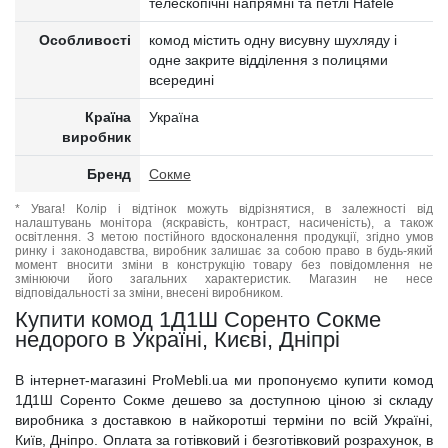
телескопічні напрямні та петлі Hafele
Особливості
комод містить одну висувну шухляду і
одне закрите відділення з полицями
всередині
Країна
Україна
виробник
Бренд
Сокме
* Увага! Колір і відтінок можуть відрізнятися, в залежності від
налаштувань монітора (яскравість, контраст, насиченість), а також
освітлення. З метою постійного вдосконалення продукції, згідно умов
ринку і законодавства, виробник залишає за собою право в будь-який
момент вносити зміни в конструкцію товару без повідомлення не
змінюючи його загальних характеристик. Магазин не несе
відповідальності за зміни, внесені виробником.
Купити комод 1Д1Ш Соренто Сокме
недорого в Україні, Києві, Дніпрі
В інтернет-магазині ProMebli.ua ми пропонуємо купити комод
1Д1Ш Соренто Сокме дешево за доступною ціною зі складу
виробника з доставкою в найкоротші терміни по всій Україні,
Київ, Дніпро. Оплата за готівковий і безготівковий розрахунок, в