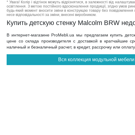
* Увага! Колір і відтінок можуть відрізнятися, в залежності від налаштува
освітлення. З метою постійного вдосконалення продукції, згідно умов ри
будь-який момент вносити зміни в конструкцію товару без повідомлення 
несе відповідальності за зміни, внесені виробником.
Купить детскую стенку Malcolm BRW недо
В интернет-магазине ProMebli.ua мы предлагаем купить дет
цене со склада производителя с доставкой в кратчайшие ср
наличный и безналичный расчет, в кредит, рассрочку или оплат
Вся коллекция модульной мебели