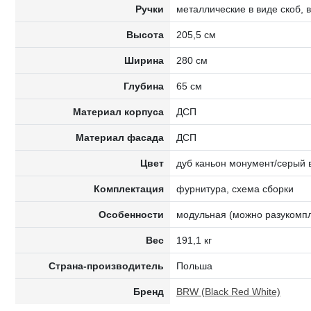
Ручки
металлические в виде скоб, 
Высота
205,5 см
Ширина
280 см
Глубина
65 см
Материал корпуса
ДСП
Материал фасада
ДСП
Цвет
дуб каньон монумент/серый
Комплектация
фурнитура, схема сборки
Особенности
модульная (можно разукомпл
Вес
191,1 кг
Страна-производитель
Польша
Бренд
BRW (Black Red White)