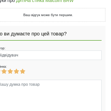
гуки про
Дитяча стінка Malcolm BRW
Ваш відгук може бути першим.
о ви думаєте про цей товар?
тор:
інка: