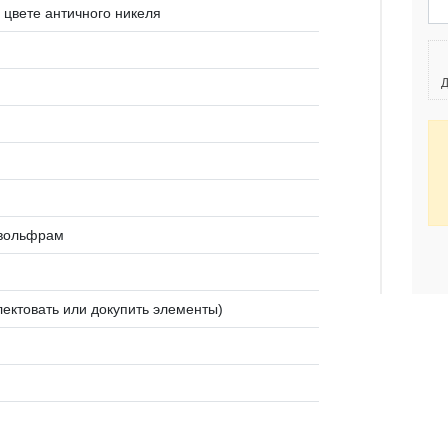
в цвете античного никеля
Д
 вольфрам
ектовать или докупить элементы)