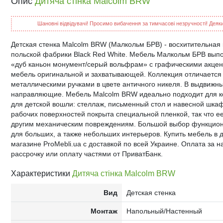
Опис
Дитяча стінка Malcolm BRW
Шановні відвідувачі! Просимо вибачення за тимчасові незручності! Деякий
Детская стенка Malcolm BRW (Малкольм БРВ) - восхитительная 
польской фабрики Black Red White. Мебель Малкольм БРВ вып
«дуб каньон монумент/серый вольфрам» с графическими акцент
мебель оригинальной и захватывающей. Коллекция отличаетс
металлическими ручками в цвете античного никеля. В выдвиж
направляющие. Мебель Malcolm BRW идеально подходит для ко
для детской вошли: стеллаж, письменный стол и навесной шка
рабочих поверхностей покрыта специальной пленкой, так что е
другим механическим повреждениям. Большой выбор функциона
для больших, а также небольших интерьеров. Купить мебель в
магазине ProMebli.ua с доставкой по всей Украине. Оплата за н
рассрочку или оплату частями от ПриватБанк.
Характеристики
Дитяча стінка Malcolm BRW
Вид
Детская стенка
Монтаж
Напольный/Настенный