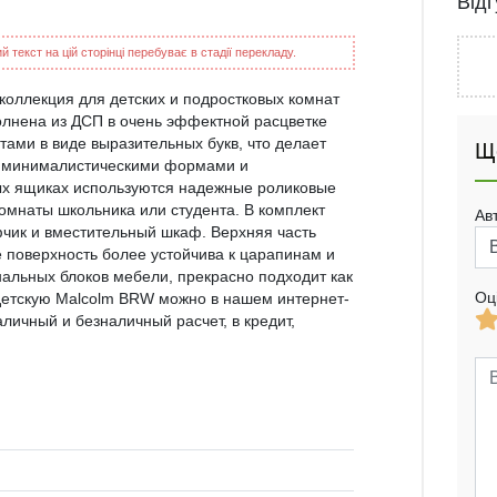
Від
 текст на цій сторінці перебуває в стадії перекладу.
коллекция для детских и подростковых комнат
олнена из ДСП в очень эффектной расцветке
ами в виде выразительных букв, что делает
Щ
я минималистическими формами и
ных ящиках используются надежные роликовые
мнаты школьника или студента. В комплект
Ав
фчик и вместительный шкаф. Верхняя часть
е поверхность более устойчива к царапинам и
льных блоков мебели, прекрасно подходит как
Оц
 детскую Malcolm BRW можно в нашем интернет-
аличный и безналичный расчет, в кредит,