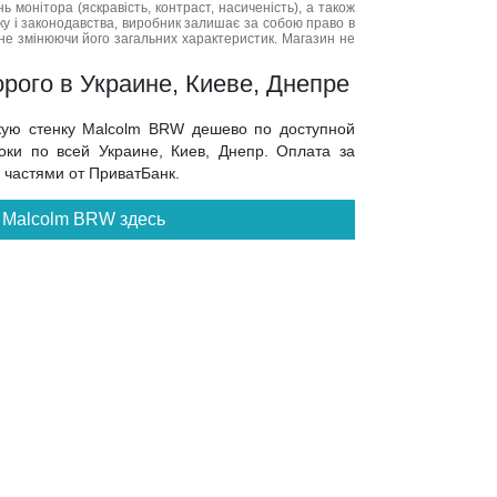
нь монітора (яскравість, контраст, насиченість), а також
нку і законодавства, виробник залишає за собою право в
не змінюючи його загальних характеристик. Магазин не
рого в Украине, Киеве, Днепре
скую стенку Malcolm BRW дешево по доступной
оки по всей Украине, Киев, Днепр. Оплата за
у частями от ПриватБанк.
 Malcolm BRW здесь