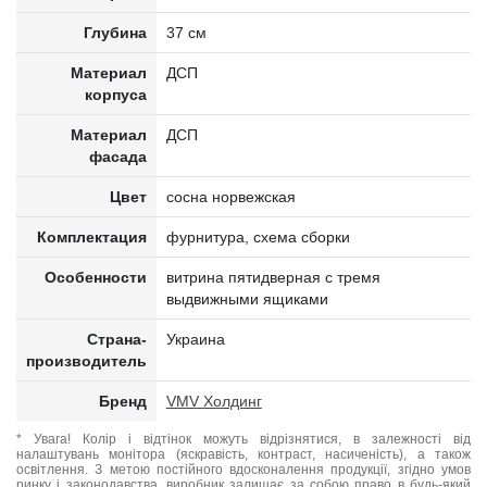
Глубина
37 см
Материал
ДСП
корпуса
Материал
ДСП
фасада
Цвет
сосна норвежская
Комплектация
фурнитура, схема сборки
Особенности
витрина пятидверная с тремя
выдвижными ящиками
Страна-
Украина
производитель
Бренд
VMV Холдинг
* Увага! Колір і відтінок можуть відрізнятися, в залежності від
налаштувань монітора (яскравість, контраст, насиченість), а також
освітлення. З метою постійного вдосконалення продукції, згідно умов
ринку і законодавства, виробник залишає за собою право в будь-який