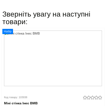
Зверніть увагу на наступні
товари:
Набір
Код товару: 103938
Міні стінка Інес ВМВ