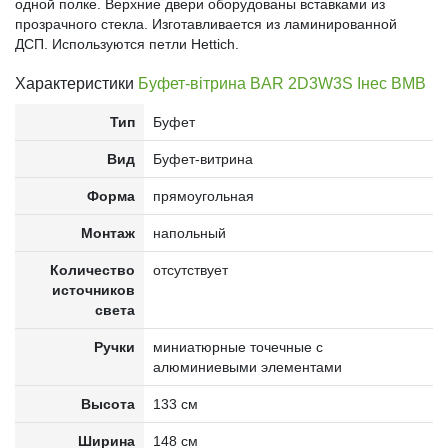
одной полке. Верхние двери оборудованы вставками из
прозрачного стекла. Изготавливается из ламинированной
ДСП. Используются петли Hettich.
Характеристики
Буфет-вітрина BAR 2D3W3S Інес ВМВ
Тип
Буфет
Вид
Буфет-витрина
Форма
прямоугольная
Монтаж
напольный
Количество
отсутствует
источников
света
Ручки
миниатюрные точечные с
алюминиевыми элементами
Высота
133 см
Ширина
148 см