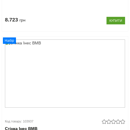
8.723
грн
КУПИТИ
Набір
Код товару: 103937
Стінка Інес ВМВ