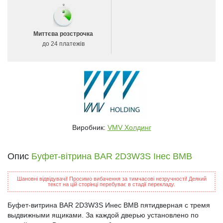
Миттєва розстрочка
до 24 платежів
Виробник:
VMV Холдинг
Опис
Буфет-вітрина BAR 2D3W3S Інес ВМВ
Шановні відвідувачі! Просимо вибачення за тимчасові незручності! Деякий
текст на цій сторінці перебуває в стадії перекладу.
Буфет-витрина BAR 2D3W3S Инес ВМВ пятидверная с тремя
выдвижными ящиками. За каждой дверью установлено по