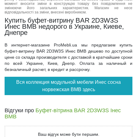
момент вносити зміни в конструкцію товару без повідомлення не
змінюючи його загальних характеристик. Магазин не несе
відповідальності за зміни, внесені виробником.
Купить буфет-витрину BAR 2D3W3S
Инес ВМВ недорого в Украине, Киеве,
Днепре
В интернет-магазине ProMebli.ua мы предлагаем купить
буфет-витрину BAR 2D3W3S Инес ВМВ дешево по доступной
цене со склада производителя с доставкой в кратчайшие сроки
по всей Украине, Киев, Днепр. Оплата за наличный и
безналичный расчет, в кредит и рассрочку.
Вся коллекция модульной мебели Инес сосна
норвежская ВМВ здесь
Відгуки про
Буфет-вітрина BAR 2D3W3S Інес
ВМВ
Ваш відгук може бути першим.