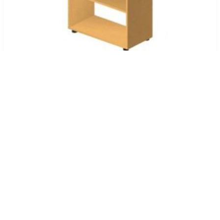
Код товару: 102002
Стелаж BU420 Бюджет Roko
1.097
грн
КУПИТИ