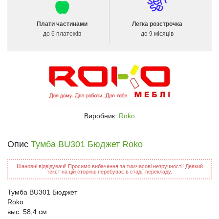
Плати частинами
Легка розстрочка
до 6 платежів
до 9 місяців
Виробник:
Roko
Опис
Тумба BU301 Бюджет Roko
Шановні відвідувачі! Просимо вибачення за тимчасові незручності! Деякий
текст на цій сторінці перебуває в стадії перекладу.
Тумба BU301 Бюджет
Roko
выс. 58,4 см