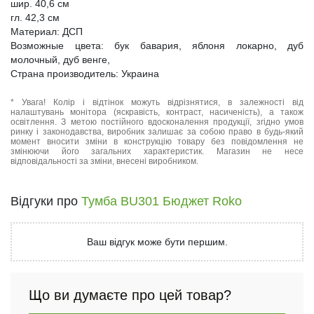
шир. 40,6 см
гл. 42,3 см
Материал: ДСП
Возможные цвета: бук бавария, яблоня локарно, дуб
молочный, дуб венге,
Страна производитель: Украина
* Увага! Колір і відтінок можуть відрізнятися, в залежності від
налаштувань монітора (яскравість, контраст, насиченість), а також
освітлення. З метою постійного вдосконалення продукції, згідно умов
ринку і законодавства, виробник залишає за собою право в будь-який
момент вносити зміни в конструкцію товару без повідомлення не
змінюючи його загальних характеристик. Магазин не несе
відповідальності за зміни, внесені виробником.
Відгуки про
Тумба BU301 Бюджет Roko
Ваш відгук може бути першим.
Що ви думаєте про цей товар?