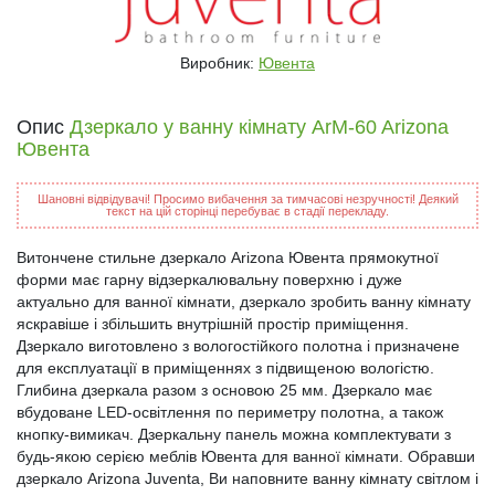
Виробник:
Ювента
Опис
Дзеркало у ванну кімнату ArM-60 Arizona
Ювента
Шановні відвідувачі! Просимо вибачення за тимчасові незручності! Деякий
текст на цій сторінці перебуває в стадії перекладу.
Витончене стильне дзеркало Arizona Ювента прямокутної
форми має гарну відзеркалювальну поверхню і дуже
актуально для ванної кімнати, дзеркало зробить ванну кімнату
яскравіше і збільшить внутрішній простір приміщення.
Дзеркало виготовлено з вологостійкого полотна і призначене
для експлуатації в приміщеннях з підвищеною вологістю.
Глибина дзеркала разом з основою 25 мм. Дзеркало має
вбудоване LED-освітлення по периметру полотна, а також
кнопку-вимикач. Дзеркальну панель можна комплектувати з
будь-якою серією меблів Ювента для ванної кімнати. Обравши
дзеркало Arizona Juventa, Ви наповните ванну кімнату світлом і