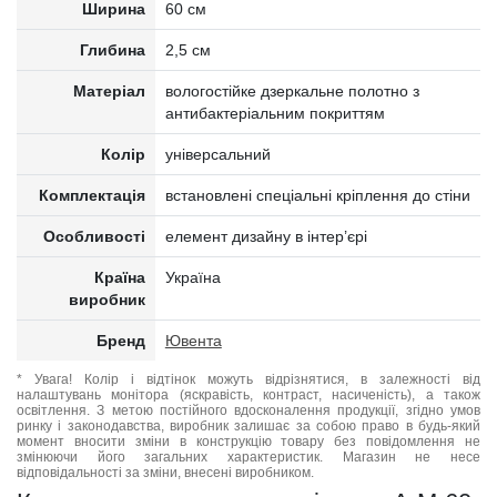
Ширина
60 см
Глибина
2,5 см
Матеріал
вологостійке дзеркальне полотно з
антибактеріальним покриттям
Колір
універсальний
Комплектація
встановлені спеціальні кріплення до стіни
Особливості
елемент дизайну в інтер’єрі
Країна
Україна
виробник
Бренд
Ювента
* Увага! Колір і відтінок можуть відрізнятися, в залежності від
налаштувань монітора (яскравість, контраст, насиченість), а також
освітлення. З метою постійного вдосконалення продукції, згідно умов
ринку і законодавства, виробник залишає за собою право в будь-який
момент вносити зміни в конструкцію товару без повідомлення не
змінюючи його загальних характеристик. Магазин не несе
відповідальності за зміни, внесені виробником.