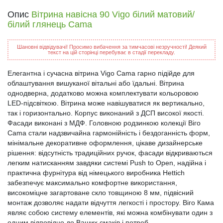
Опис
Вітрина навісна 90 Vigo білий матовий/
білий глянець Cama
Шановні відвідувачі! Просимо вибачення за тимчасові незручності! Деякий
текст на цій сторінці перебуває в стадії перекладу.
Елегантна і сучасна вітрина Vigo Cama гарно підійде для
облаштування вишуканої вітальні або їдальні. Вітрина
однодверна, додатково можна комплектувати кольоровою
LED-підсвіткою. Вітрина може навішуватися як вертикально,
так і горизонтально. Корпус виконаний з ДСП високої якості.
Фасади виконані з МДФ. Головною родзинкою колекції Віго
Cama стали надзвичайна гармонійність і бездоганність форм,
мінімальне декоративне оформлення, цікаве дизайнерське
рішення: відсутність традиційних ручок, фасади відкриваються
легким натисканням завдяки системі Push to Open, надійна і
практична фурнітура від німецького виробника Hettich
забезпечує максимально комфортне використання,
високоміцне загартоване скло товщиною 8 мм, підвісний
монтаж дозволяє надати відчуття легкості і простору. Віго Кама
являє собою систему елементів, які можна комбінувати один з
одним відповідно до Ваших смаків і потреб.