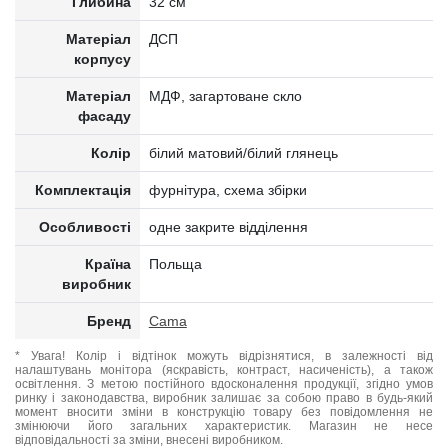
Глибина
32 см
Матеріал
ДСП
корпусу
Матеріал
МДФ, загартоване скло
фасаду
Колір
білий матовий/білий глянець
Комплектація
фурнітура, схема збірки
Особливості
одне закрите відділення
Країна
Польща
виробник
Бренд
Cama
* Увага! Колір і відтінок можуть відрізнятися, в залежності від
налаштувань монітора (яскравість, контраст, насиченість), а також
освітлення. З метою постійного вдосконалення продукції, згідно умов
ринку і законодавства, виробник залишає за собою право в будь-який
момент вносити зміни в конструкцію товару без повідомлення не
змінюючи його загальних характеристик. Магазин не несе
відповідальності за зміни, внесені виробником.