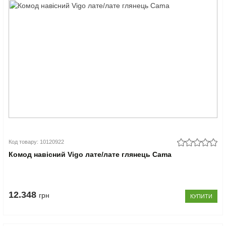
Код товару: 10120922
Комод навісний Vigo лате/лате глянець Cama
12.348
грн
КУПИТИ