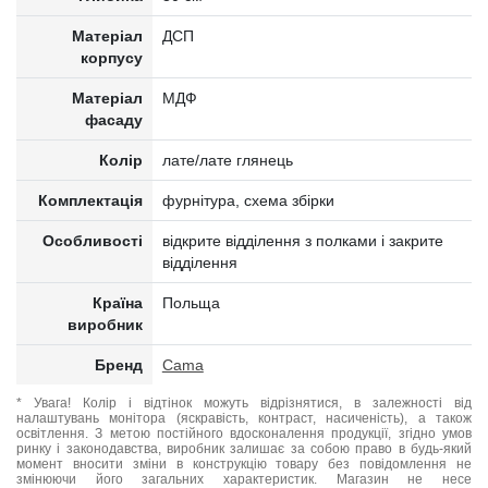
Матеріал
ДСП
корпусу
Матеріал
МДФ
фасаду
Колір
лате/лате глянець
Комплектація
фурнітура, схема збірки
Особливості
відкрите відділення з полками і закрите
відділення
Країна
Польща
виробник
Бренд
Cama
* Увага! Колір і відтінок можуть відрізнятися, в залежності від
налаштувань монітора (яскравість, контраст, насиченість), а також
освітлення. З метою постійного вдосконалення продукції, згідно умов
ринку і законодавства, виробник залишає за собою право в будь-який
момент вносити зміни в конструкцію товару без повідомлення не
змінюючи його загальних характеристик. Магазин не несе