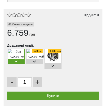
Відгуків: 0
Стежити за ціною
6.759
грн
Додаткові опції:
+570 грн
+1.080 грн
-
+