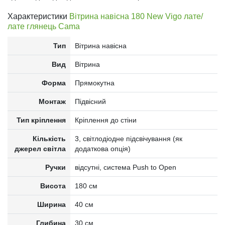
Характеристики
Вітрина навісна 180 New Vigo лате/
лате глянець Cama
Тип
Вітрина навісна
Вид
Вітрина
Форма
Прямокутна
Монтаж
Підвісний
Тип кріплення
Кріплення до стіни
Кількість
3, світлодіодне підсвічування (як
джерел світла
додаткова опція)
Ручки
відсутні, система Push to Open
Висота
180 см
Ширина
40 см
Глибина
30 см