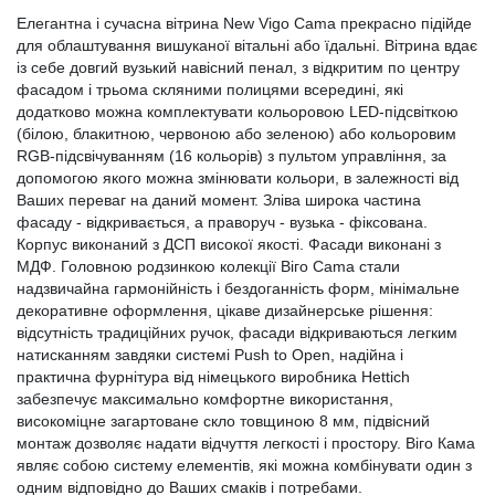
Елегантна і сучасна вітрина New Vigo Cama прекрасно підійде
для облаштування вишуканої вітальні або їдальні. Вітрина вдає
із себе довгий вузький навісний пенал, з відкритим по центру
фасадом і трьома скляними полицями всередині, які
додатково можна комплектувати кольоровою LED-підсвіткою
(білою, блакитною, червоною або зеленою) або кольоровим
RGB-підсвічуванням (16 кольорів) з пультом управління, за
допомогою якого можна змінювати кольори, в залежності від
Ваших переваг на даний момент. Зліва широка частина
фасаду - відкривається, а праворуч - вузька - фіксована.
Корпус виконаний з ДСП високої якості. Фасади виконані з
МДФ. Головною родзинкою колекції Віго Cama стали
надзвичайна гармонійність і бездоганність форм, мінімальне
декоративне оформлення, цікаве дизайнерське рішення:
відсутність традиційних ручок, фасади відкриваються легким
натисканням завдяки системі Push to Open, надійна і
практична фурнітура від німецького виробника Hettich
забезпечує максимально комфортне використання,
високоміцне загартоване скло товщиною 8 мм, підвісний
монтаж дозволяє надати відчуття легкості і простору. Віго Кама
являє собою систему елементів, які можна комбінувати один з
одним відповідно до Ваших смаків і потребами.