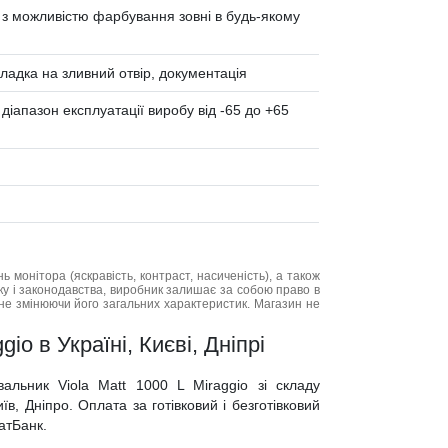
 з можливістю фарбування зовні в будь-якому
ладка на зливний отвір, документація
іапазон експлуатації виробу від -65 до +65
нь монітора (яскравість, контраст, насиченість), а також
нку і законодавства, виробник залишає за собою право в
не змінюючи його загальних характеристик. Магазин не
io в Україні, Києві, Дніпрі
альник Viola Matt 1000 L Miraggio зі складу
їв, Дніпро. Оплата за готівковий і безготівковий
атБанк.