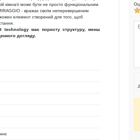
Оц
ій кімнаті може бути не просто функціональним
 MIRAGGIO - вражає своїм неперевершеним
 кожен елемент створений для того, щоб
стання.
tt technology має пористу структуру, менш
денного догляду.
Д
оннє