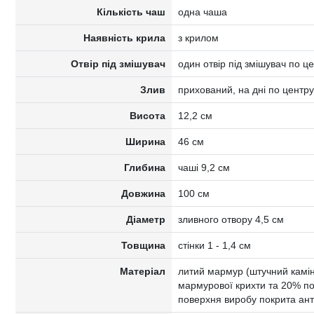
Кількість чаш
одна чаша
Наявність крила
з крилом
Отвір під змішувач
один отвір під змішувач по ц
Злив
прихований, на дні по центру
Висота
12,2 см
Ширина
46 см
Глибина
чаші 9,2 см
Довжина
100 см
Діаметр
зливного отвору 4,5 см
Товщина
стінки 1 - 1,4 см
Матеріал
литий мармур (штучний камінь
мармурової крихти та 20% по
поверхня виробу покрита ан