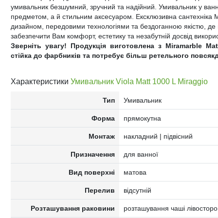
умивальник безшумний, зручний та надійний. Умивальник у ванн
предметом, а й стильним аксесуаром. Ексклюзивна сантехніка
дизайном, передовими технологіями та бездоганною якістю, де
забезпечити Вам комфорт, естетику та незабутній досвід викори
Зверніть увагу! Продукція виготовлена з Miramarble Ma
стійка до фарбників та потребує більш ретельного повсяк
Характеристики
Умивальник Viola Matt 1000 L Miraggio
Тип
Умивальник
Форма
прямокутна
Монтаж
накладний | підвісний
Призначення
для ванної
Вид поверхні
матова
Перелив
відсутній
Розташування раковини
розташування чаші лівостор