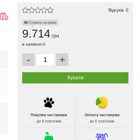
Відгуків: 0
Стежити за ціною
9.714
грн
в наявності
-
+
Покупка частинами
Оплата частинами
до 8 платежів
до 6 платежів
і