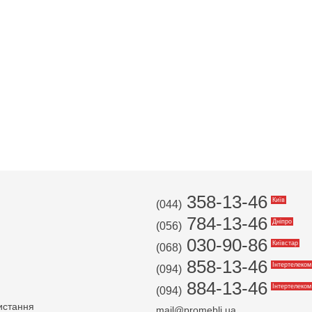
358-13-46
Київ
(044)
784-13-46
Дніпро
(056)
030-90-86
Київстар
(068)
858-13-46
Інтертелеком
(094)
884-13-46
Інтертелеком
(094)
истання
mail@promebli.ua