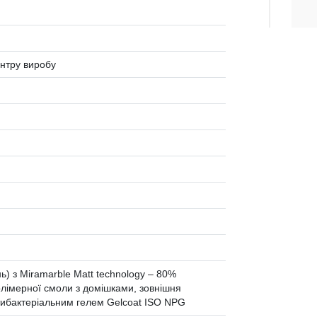
ентру виробу
) з Miramarble Matt technology – 80%
лімерної смоли з домішками, зовнішня
тибактеріальним гелем Gelcoat ISO NPG