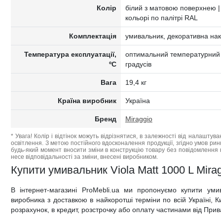
Колір
білий з матовою поверхнею |
кольорі по палітрі RAL
Комплектація
умивальник, декоративна нак
Температура експлуатації,
оптимальний температурний д
ºC
градусів
Вага
19,4 кг
Країна виробник
Україна
Бренд
Miraggio
* Увага! Колір і відтінок можуть відрізнятися, в залежності від налаштува
освітлення. З метою постійного вдосконалення продукції, згідно умов ри
будь-який момент вносити зміни в конструкцію товару без повідомлення 
несе відповідальності за зміни, внесені виробником.
Купити умивальник Viola Matt 1000 L Miragg
В інтернет-магазині ProMebli.ua ми пропонуємо купити умив
виробника з доставкою в найкоротші терміни по всій Україні, Ки
розрахунок, в кредит, розстрочку або оплату частинами від Прив