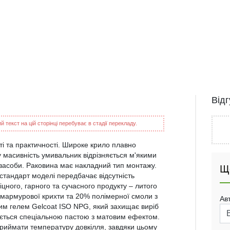
Від
 текст на цій сторінці перебуває в стадії перекладу.
і та практичності. Широке крило плавно
 масивність умивальник відрізняється м'якими
 засоби. Раковина має накладний тип монтажу.
Щ
стандарт моделі передбачає відсутність
іцного, гарного та сучасного продукту – литого
 мармурової крихти та 20% полімерної смоли з
Ав
им гелем Gelcoat ISO NPG, який захищає виріб
тується спеціальною пастою з матовим ефектом.
приймати температуру довкілля, завдяки цьому