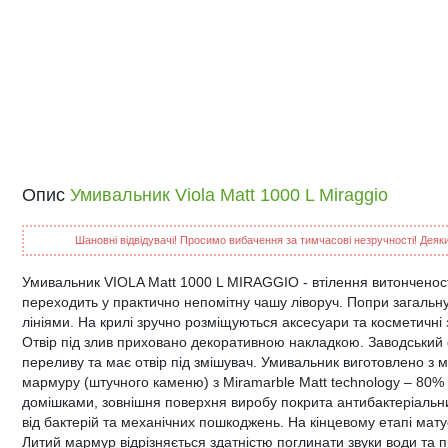
Опис
Умивальник Viola Matt 1000 L Miraggio
Шановні відвідувачі! Просимо вибачення за тимчасові незручності! Деякий
Умивальник VIOLA Matt 1000 L MIRAGGIO - втілення витонченост
переходить у практично непомітну чашу ліворуч. Попри загальну
лініями. На крилі зручно розміщуються аксесуари та косметичні
Отвір під злив приховано декоративною накладкою. Заводський 
переливу та має отвір під змішувач. Умивальник виготовлено з м
мармуру (штучного каменю) з Miramarble Matt technology – 80%
домішками, зовнішня поверхня виробу покрита антибактеріальн
від бактерій та механічних пошкоджень. На кінцевому етапі ма
Литий мармур відрізняється здатністю поглинати звуки води та 