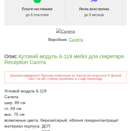
Плати частинами
Легка розстрочка
до 6 платежів
до 9 місяців
Виробник:
Салита
Опис
Кутовий модуль 6-119 меблі для секретаря
Reception Саліта
Шановні відвідувачі! Просимо вибачення за тимчасові незручності! Деякий
текст на цій сторінці перебуває в стадії перекладу.
Угловой модуль 6-119
Салита
шир. 89 см
гл. 69 см
выс. 75 см
возможные цвета: береза/серый, яблоня локарно/антрацит
материал корпуса: ДСП