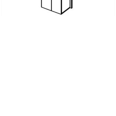
Код товару: 10108222
Тумба стаціонарна 6-142 меблі для секретаря Reception
Саліта
5.001
грн
КУПИТИ