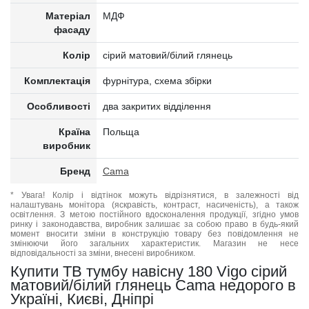
Матеріал
МДФ
фасаду
Колір
сірий матовий/білий глянець
Комплектація
фурнітура, схема збірки
Особливості
два закритих відділення
Країна
Польща
виробник
Бренд
Cama
* Увага! Колір і відтінок можуть відрізнятися, в залежності від
налаштувань монітора (яскравість, контраст, насиченість), а також
освітлення. З метою постійного вдосконалення продукції, згідно умов
ринку і законодавства, виробник залишає за собою право в будь-який
момент вносити зміни в конструкцію товару без повідомлення не
змінюючи його загальних характеристик. Магазин не несе
відповідальності за зміни, внесені виробником.
Купити ТВ тумбу навісну 180 Vigo сірий
матовий/білий глянець Cama недорого в
Україні, Києві, Дніпрі