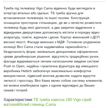
Тумба під телевізор Vigo Cama відмінно буде виглядати в
інтер'єрі вітальні або їдальні. ТБ тумба зручна для
встановлення телевізора та іншої техніки. Конструкція
оснащена просторою стільницею, де ви з легкістю розмістите
телевізор будь-якої діагоналі, а два закритих відділення з
відкидними дверцятами допоможуть містити в порядку відео
апаратуру, газети, журнали і диски. Корпус виконаний з ДСП
високої якості. Фасади виконані з МДФ. Головною родзинкою
колекції Віго Cama стали надзвичайна гармонійність і
бездоганність форм, мінімальне декоративне оформлення,
цікаве дизайнерське рішення: відсутність традиційних ручок,
фасади відкриваються легким натисканням завдяки системі
Push to Open, надійна і практична фурнітура від німецького
виробника Hettich забезпечує максимально комфортне
використання, підвісний монтаж дозволяє надати відчуття
легкості і простору. Віго Кама являє собою систему елементів,
які можна комбінувати один з одним відповідно до Ваших
смаків і потреб.
Характеристики
ТВ тумба навісна 180 Vigo сірий
матовий/білий глянець Cama