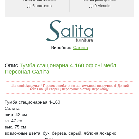
до 6 платежів
до 9 місяців
Виробник:
Салита
Опис
Тумба стаціонарна 4-160 офісні меблі
Персонал Саліта
Шановні відвідувачі! Просимо вибачення за тимчасові незручності! Деякий
текст на цій сторінці перебуває в стадії перекладу.
Тумба стационарная 4-160
Салита
шир. 42 см
гл. 47 см
выс. 75 см
возможные цвета: бук, береза, серый, яблоня локарно