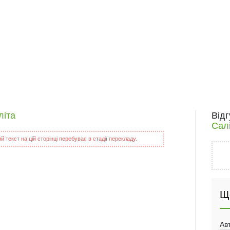
літа
Від
Сал
 текст на цій сторінці перебуває в стадії перекладу.
Щ
Ав