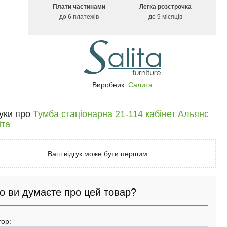
Плати частинами
Легка розстрочка
до 6 платежів
до 9 місяців
Виробник:
Салита
гуки про
Тумба стаціонарна 21-114 кабінет Альянс
іта
Ваш відгук може бути першим.
о ви думаєте про цей товар?
тор: