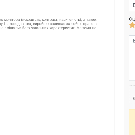
Оц
нь монітора (яскравість, контраст, насиченість), а також
нку і законодавства, виробник залишає за собою право в
не змінюючи його загальних характеристик. Магазин не
Д