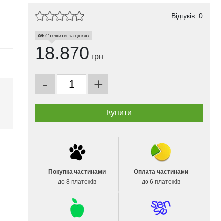
Відгуків: 0
Стежити за ціною
18.870
грн
-
+
і
Покупка частинами
Оплата частинами
до 8 платежів
до 6 платежів