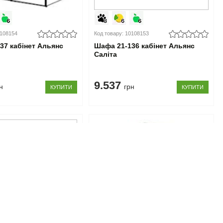
0108154
Код товару: 10108153
37 кабінет Альянс
Шафа 21-136 кабінет Альянс
Саліта
9.537
н
грн
КУПИТИ
КУПИТИ