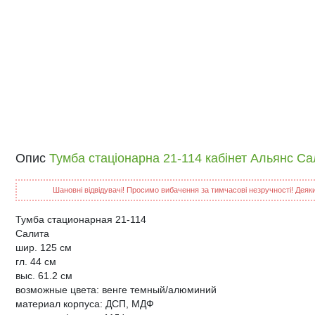
Опис
Тумба стаціонарна 21-114 кабінет Альянс Са
Шановні відвідувачі! Просимо вибачення за тимчасові незручності! Деякий
Тумба стационарная 21-114
Салита
шир. 125 см
гл. 44 см
выс. 61.2 см
возможные цвета: венге темный/алюминий
материал корпуса: ДСП, МДФ