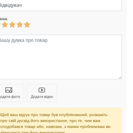
інка:
одати фото
Додати відео
Щоб ваш відгук про товар був опублікований, розкажіть
про свій досвід його використання, про те, чим вам
сподобався товар або, навпаки, з якими проблемами ви
зіткнулися при його використанні.