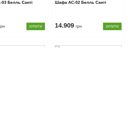
-03 Белль Санті
Шафа АС-02 Белль Санті
14.909
грн
грн
КУПИТИ
КУПИТИ
04667
Код товару: 104666