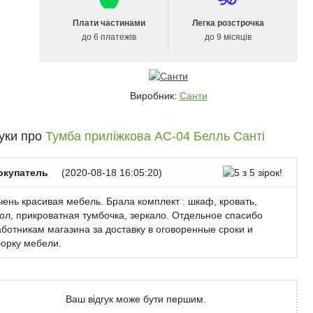
Плати частинами
Легка розстрочка
до 6 платежів
до 9 місяців
Виробник:
Санти
гуки про
Тумба приліжкова АС-04 Белль Санті
окупатель
(
2020-08-18 16:05:20
)
ень красивая мебель. Брала комплект : шкаф, кровать,
тол, прикроватная тумбочка, зеркало. Отдельное спасибо
аботникам магазина за доставку в оговоренные сроки и
борку мебели.
Ваш відгук може бути першим.