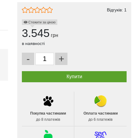
Відгуків:
1
Стежити за ціною
3.545
грн
в наявності
-
+
і
Покупка частинами
Оплата частинами
до 8 платежів
до 6 платежів