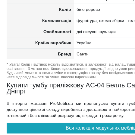
Колір
біле дерево
Комплектація
фурнітура, схема збірки | те
Особливості
дві висувні шухляди
Країна виробник
Україна
Бренд
Санти
* Увага! Колір і відтінок можуть відрізнятися, в залежності від налаштува
освітлення. З метою постійного вдосконалення продукції, згідно умов ри
будь-який момент вносити зміни в конструкцію товару без повідомлення 
несе відповідальності за зміни, внесені виробником.
Купити тумбу приліжкову АС-04 Белль Сант
Дніпрі
В інтернет-магазині ProMebli.ua ми пропонуємо купити ту
доступною ціною зі складу виробника з доставкою в найкоротші т
готівковий і безготівковий розрахунок, в кредит і розстрочку.
Вся колекція модульних меблів