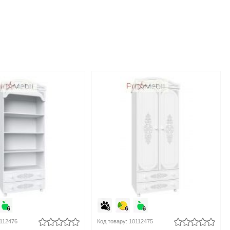
0112476
Код товару: 10112475