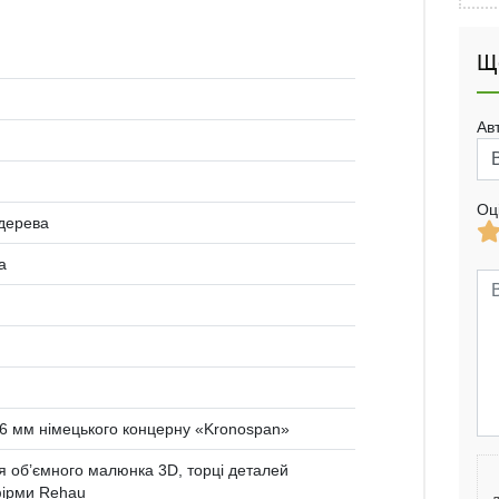
Щ
Ав
Оц
 дерева
а
 мм німецького концерну «Kronospan»
 об’ємного малюнка 3D, торці деталей
ірми Rehau