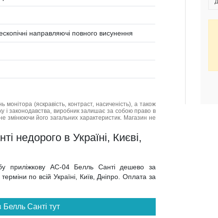
Д
лескопічні направляючі повного висунення
нь монітора (яскравість, контраст, насиченість), а також
нку і законодавства, виробник залишає за собою право в
не змінюючи його загальних характеристик. Магазин не
і недорого в Україні, Києві,
мбу приліжкову АС-04 Белль Санті дешево за
ерміни по всій Україні, Київ, Дніпро. Оплата за
 Белль Санті тут