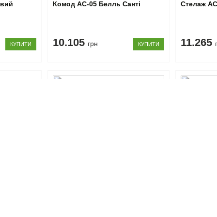
авий
Комод АС-05 Белль Санті
Стелаж АС
10.105
11.265
грн
КУПИТИ
КУПИТИ
Код товару: 104668
Код товару: 1