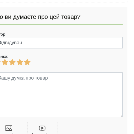
о ви думаєте про цей товар?
тор:
інка: