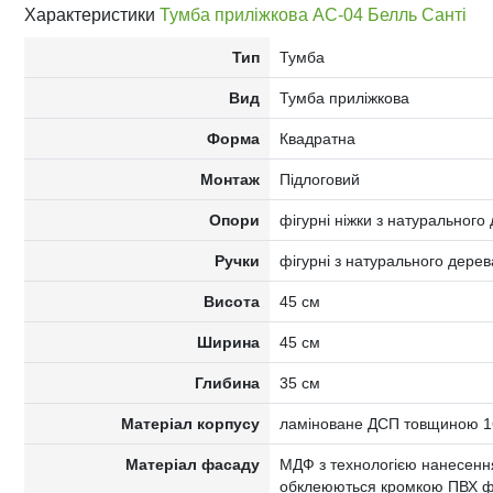
Характеристики
Тумба приліжкова АС-04 Белль Санті
Тип
Тумба
Вид
Тумба приліжкова
Форма
Квадратна
Монтаж
Підлоговий
Опори
фігурні ніжки з натурального
Ручки
фігурні з натурального дерев
Висота
45 см
Ширина
45 см
Глибина
35 см
Матеріал корпусу
ламіноване ДСП товщиною 16
Матеріал фасаду
МДФ з технологією нанесення
обклеюються кромкою ПВХ ф