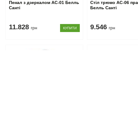
Пенал з дзеркалом АС-01 Белль
Стіл трюмо АС-06 пр
Санті
Белль Санті
11.828
9.546
грн
грн
КУПИТИ
Код товару: 10112472
Код товару: 10112360