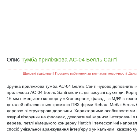
Опис
Тумба приліжкова АС-04 Белль Санті
Шановні відвідувачі! Просимо вибачення за тимчасові незручності! Деякий
Зручна приліжкова тумба АС-04 Белль Санті чудово доповнить інт
приліжкова АС-04 Белль Santi містить дві висувні шухляди. Кор
16 мм німецького концерну «Kronospan», фасад - з МДФ з техн
деталей обклеюються кромкою ПВХ фірми Rehau. Меблі Белль Са
дерево» зі структурою деревини. Характерними особливостями м
ажурні візерунки на фасадах, декоративні карнизи інтегровані в к
дерева, петлі німецького концерну Hettich і телескопічні направ
спосіб унікальної аранжування інтер'єру з унікальним, казково 