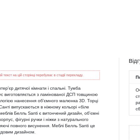
Від
 текст на цій сторінці перебуває в стадії перекладу.
П
ер'єр дитячої кімнати і спальні. Тумба
Оч
пус виготовляється з ламінованої ДСП товщиною
с
ологією нанесення об'ємного малюнка 3D. Торці
р
нті випускаються в ніжному кольорі «біле
с
еблів Белль Santi є витончений дизайн, об'ємні
орпус, фігурні ручки і ніжки з натурального
ляючі повного висунення. Меблі Белль Santi це
чудовим дизайном.